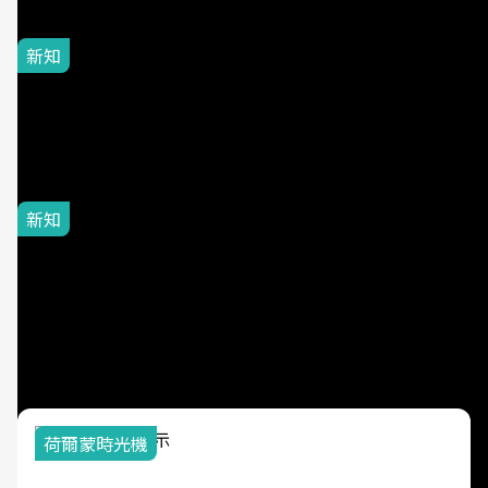
玲領軍，打造全台首創「生
殖銀行概念形象館」，攜手
新知
光田醫院建構360度女性健
冷氣、冰箱誰最耗電？2026
康照護生態圈
十大「吃電家電」排名出
爐，台電教你省下15％電力
新知
明明薪水沒變，錢卻越存越
少？不是賺太少，而是每天
都在「漏財」！7個習慣一
次看
荷爾蒙時光機