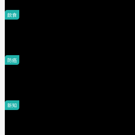
飲食
健身族狂囤的高蛋白神物！
卜蜂、大成...即食雞胸肉十
大排行出爐：第一名平均一
片不到50元
防癌
大腸癌開始找上年輕人！醫
提醒四十世代三件事
新知
陪伴，從三神開始。全台不
孕症領域達文西婦科手術經
驗最豐富女性醫師之一張永