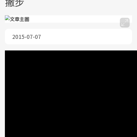
撇步
2015-07-07
炎炎夏日到了，大家都喜歡喝百香綠茶嗎？或百香果
汁？現在飲料店有好多選擇喔…，但與其喝飲料不如
吃水果；直接吃百香果，來攝取所富含的營養價值
吧！人體也更為容易吸收呢，今天就來介紹一下百香
果該如何挑選吧！中國醫藥大學營養系陳宜娟營養師
來教大家如何挑選百香果。