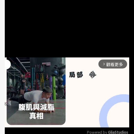
中國醫藥大學營養系陳宜娟營養師，教我們如何挑選
百香果。（攝影／羅德育）
【這樣挑選百香果】
1.果形飽滿，果皮光滑且有香氣者更好。
觀看更多
arrow_forward_ios
Powered by 
GliaStudios