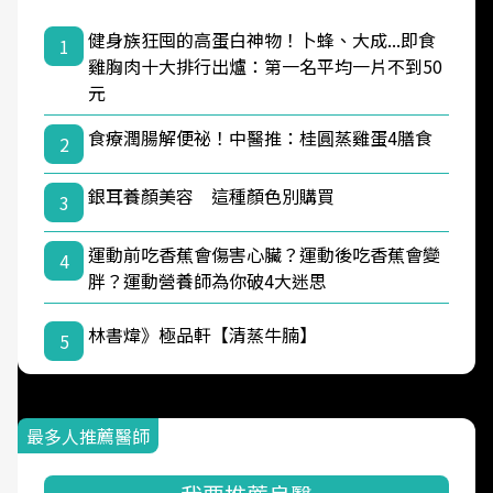
健身族狂囤的高蛋白神物！卜蜂、大成...即食
1
雞胸肉十大排行出爐：第一名平均一片不到50
元
食療潤腸解便祕！中醫推：桂圓蒸雞蛋4膳食
2
銀耳養顏美容 這種顏色別購買
3
運動前吃香蕉會傷害心臟？運動後吃香蕉會變
4
胖？運動營養師為你破4大迷思
林書煒》極品軒【清蒸牛腩】
5
最多人推薦醫師