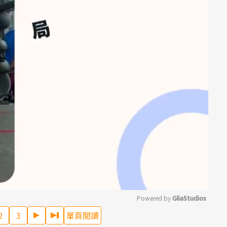
Powered by 
GliaStudios
2
3
單頁閱讀