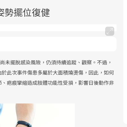
姿勢擺位復健
面對超高齡社會的浪潮，台灣正在快速
2025年，就到良醫生活祭體驗「一站式
良醫健康網從「換季的身體變化」出
邁向「健康照護」的新時代。隨著國家
健康新生活」，從講座、體驗到運動，
發，透過醫學觀點與日常感受的對話，
患尚未擺脫感染風險，仍須持續追蹤、觀察。不過，
政策如「健康台灣推動委員會」與「長
全面啟動你的健康革命！
建立對亞健康的認知，進而引導實際的
由於此次事件傷患多屬於大面積燒燙傷，因此，如何
照3.0」的推進，「預防醫學」已成全民
改善行動。
節、疤痕攣縮造成肢體功能性受損，影響日後動作非
關注的核心議題。然而，健檢不只是醫
療院所的服務，更是民眾了解自身健康
狀況、啟動健康管理的重要起點。
前往專題
前往專題
前往專題