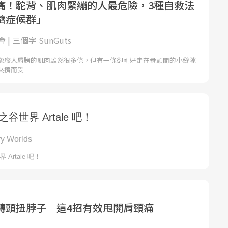
痛！駝背、肌肉緊繃的人最危險，3種自救法
擠症候群」
| 三個字 SunGuts
像廢人肩膀的肌肉雖然很多條，但有一條卻剛好走在骨頭間的小縫隙
夾擠而受
轉頭扭脖子 這4招有效甩開肩頸痛