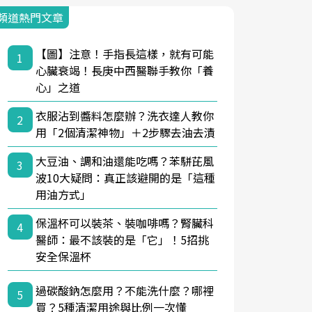
頻道熱門文章
【圖】注意！手指長這樣，就有可能
1
心臟衰竭！長庚中西醫聯手教你「養
心」之道
衣服沾到醬料怎麼辦？洗衣達人教你
2
用「2個清潔神物」＋2步驟去油去漬
大豆油、調和油還能吃嗎？苯駢芘風
3
波10大疑問：真正該避開的是「這種
用油方式」
保溫杯可以裝茶、裝咖啡嗎？腎臟科
4
醫師：最不該裝的是「它」！5招挑
安全保溫杯
過碳酸鈉怎麼用？不能洗什麼？哪裡
5
買？5種清潔用途與比例一次懂