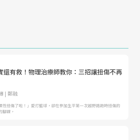
Mute
實還有救！物理治療師教你：三招讓扭傷不再
 | 鄭融
慣性扭傷了啦！」愛打籃球，卻在參加生平第一次越野路跑時扭傷的
的腳踝，