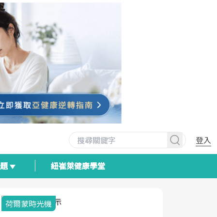
登入
專題
紐崔萊健康學堂
荷爾蒙時光機
2025健檢