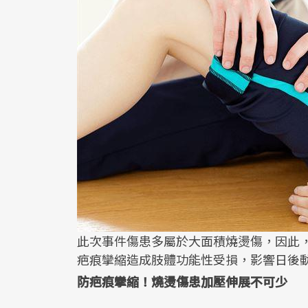
此次事件傷患多屬於大面積燒燙傷，因此
疤痕攣縮造成肢體功能性受損，影響日後
防疤痕攣縮！燒燙傷患加壓伸展不可少