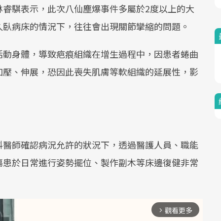
林睿騏表示，此次八仙塵爆事件多屬於2度以上的大
久臥病床的情況下，往往會出現關節攣縮的問題。
活動身體，導致疤痕組織在增生過程中，因患者蜷曲
加壓、伸展，恐因此喪失肌膚等軟組織的延展性，影
科醫師確認病況允許的狀況下，透過醫護人員、職能
傷患於日常進行姿勢擺位、製作副木等床邊復健非常
觀看更多
arrow_forward_ios