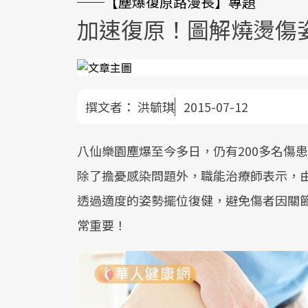
──【塵爆復原路漫長】專題
加速復原！圖解燒燙傷
撰文者：
洪毓琪
2015-07-12
八仙樂園塵爆至今多日，仍有200多名傷
除了擔憂感染問題外，職能治療師表示，
透過適度的姿勢擺位復健，避免傷者因關
常重要！