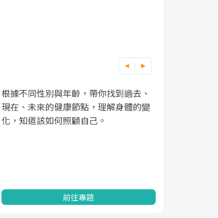
根據不同性別與年齡，帶你找到過去、
因應超高齡
現在、未來的健康節點，理解身體的變
「2025
化，知道該如何照顧自己。
康促進為目
民眾健康的
查、數據分
一起成為台
前往專題