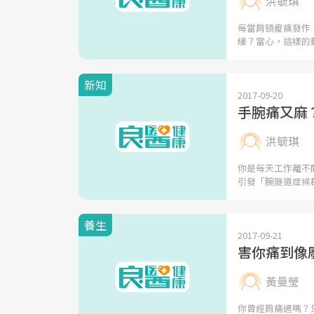
洪毓琪
每當肩頸痠痛發作
緩？當心，這樣的
新知
2017-09-20
手腕痛又麻
洪毓琪
你是每天工作離不
引發「腕隧道症候
養生
2017-09-21
害你痛到像
黃曼瑩
你曾經肩痛過嗎？