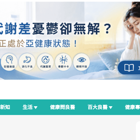
新知
生活
健康問良醫
百大良醫
健康
良醫生活祭
我與健康韌性的距離