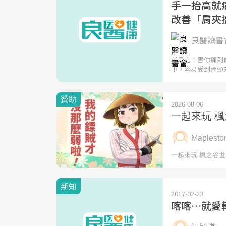
手一抬高就
改善「肩夾
良醫讀書會 
就是它！害你痛到
中，容易受到骨頭
新知
2017-02-23
喀喀…就愛