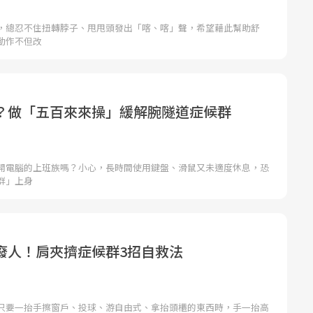
，總忍不住扭轉脖子、甩甩頭發出「喀、喀」聲，希望藉此幫助舒
動作不但改
？做「五百來來操」緩解腕隧道症候群
開電腦的上班族嗎？小心，長時間使用鍵盤、滑鼠又未適度休息，恐
群」上身
廢人！肩夾擠症候群3招自救法
只要一抬手擦窗戶、投球、游自由式、拿抬頭櫃的東西時，手一抬高