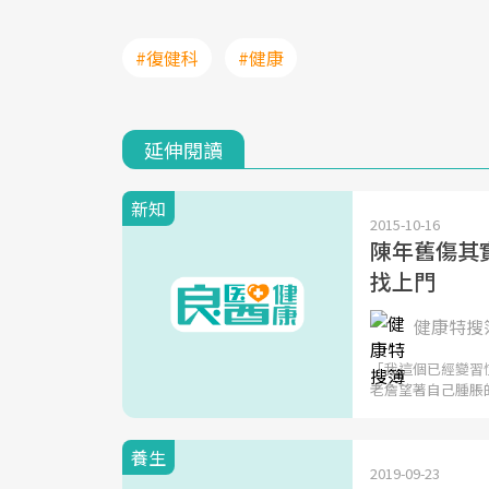
#復健科
#健康
延伸閱讀
新知
2015-10-16
陳年舊傷其
找上門
健康特搜簿
「我這個已經變習
老詹望著自己腫脹
養生
2019-09-23