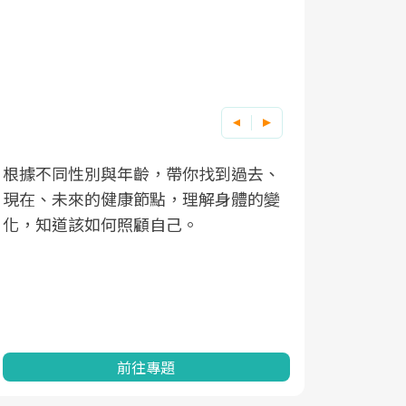
根據不同性別與年齡，帶你找到過去、
因應超高齡
現在、未來的健康節點，理解身體的變
「2025
化，知道該如何照顧自己。
康促進為目
民眾健康的
查、數據分
一起成為台
前往專題