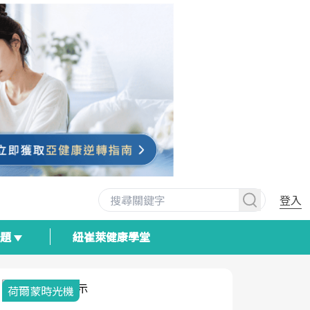
登入
專題
紐崔萊健康學堂
荷爾蒙時光機
2025健檢