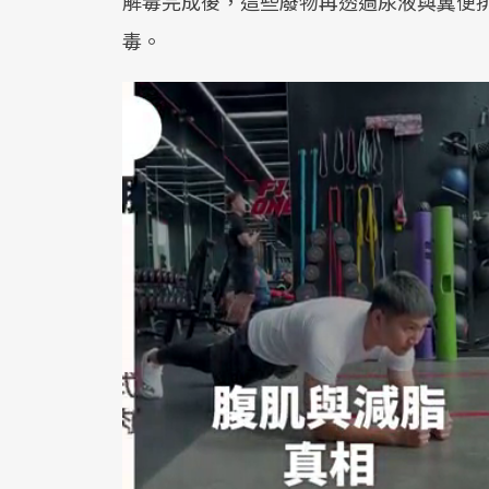
解毒完成後，這些廢物再透過尿液與糞便
毒。