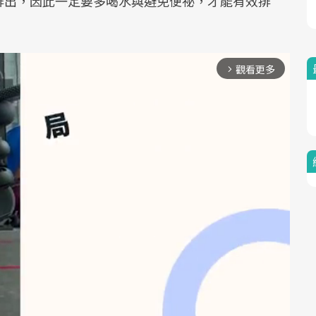
排出，因此一定要多喝水與避免便祕，才能有效排
觀看更多
arrow_forward_ios