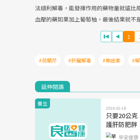
法順利解毒，能發揮作用的藥物量就遠比
血壓的藥如果加上葡萄柚，最後結果就不
1
#荷蘭芹
#肝臟解毒
#槲皮素
#
延伸閱讀
養生
2016-02-18
只要20公
護肝防肥胖
早安健康 