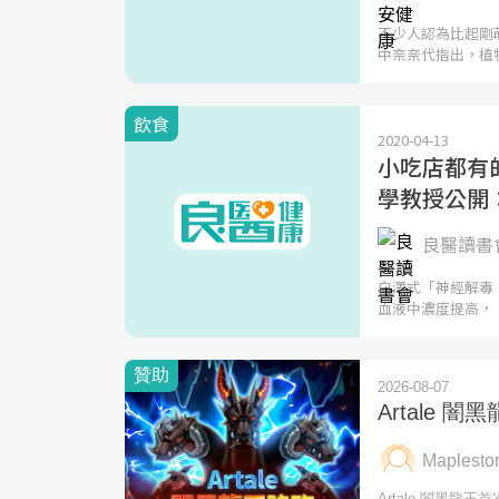
不少人認為比起剛
中奈奈代指出，植
飲食
2020-04-13
小吃店都有
學教授公開
良醫讀書會
白澤式「神經解毒
血液中濃度提高，