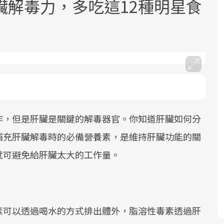
臟解毒力，多吃這12種明星食
面對超高齡社會的浪潮，台灣正在快速
2025年，就到良醫生活祭體驗「一站式
良醫健康網從「換季的身體變化」出
邁向「健康照護」的新時代。隨著國家
健康新生活」，從講座、體驗到運動，
發，透過醫學觀點與日常感受的對話，
作，但是肝臟是關鍵的解毒器官。你知道肝臟如何分
政策如「健康台灣推動委員會」與「長
全面啟動你的健康革命！
建立對亞健康的認知，進而引導實際的
補充肝臟解毒時的必備營養素，是維持肝臟功能的關
照3.0」的推進，「預防醫學」已成全民
改善行動。
關注的核心議題。然而，健檢不只是醫
就可避免給肝臟太大的工作量。
療院所的服務，更是民眾了解自身健康
狀況、啟動健康管理的重要起點。
前往專題
前往專題
前往專題
素可以透過喝水的方式排出體外，脂溶性毒素透過肝