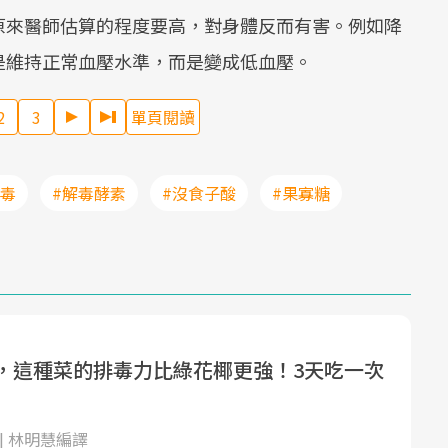
原來醫師估算的程度要高，對身體反而有害。例如降
是維持正常血壓水準，而是變成低血壓。
2
3
單頁閱讀
解毒
#解毒酵素
#沒食子酸
#果寡糖
克，這種菜的排毒力比綠花椰更強！3天吃一次
| 林明慧編譯