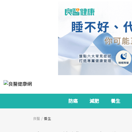
防癌
減肥
養生
良醫
養生