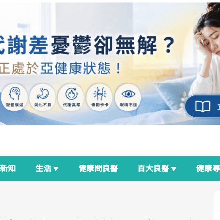
新知
生活
健康問良醫
百大良醫
健康
良醫生活祭
我與健康韌性的距離