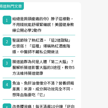
頻道熱門文章
給總是肩頸痠痛的你》脖子這樣動，
1
不用錢就能舒緩緊繃感！美國健身教
練公開必學2動作
聖誕節除了熱紅酒，「這2道甜點」
2
也很搭！「這種」堪稱熱紅酒進階
版，中醫師不藏私公開做法
腸道菌群為何是人體「第二大腦」？
3
醫解析腸道影響大腦的3途徑，教你5
方法維持腸道健康
魚油、魚肝油傻傻分不清？營養師揭
4
差異：來源、成分與功效完全不同，
想降血脂要吃「它」
改善腰背痛！每天清晨10分鐘「逆向
5