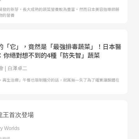
萌發的新芽，長大成熟的蔬菜營養較為豐富。然而日本美容指導師藤
物的營養
的「它」，竟然是「最強排毒蔬菜」！日本醫
：你絕對想不到的4種「防失智」蔬菜
 | 白澤卓二
‧再生治療」午餐也限制糖分的話，就萬無一失了為了確實讓酮體在