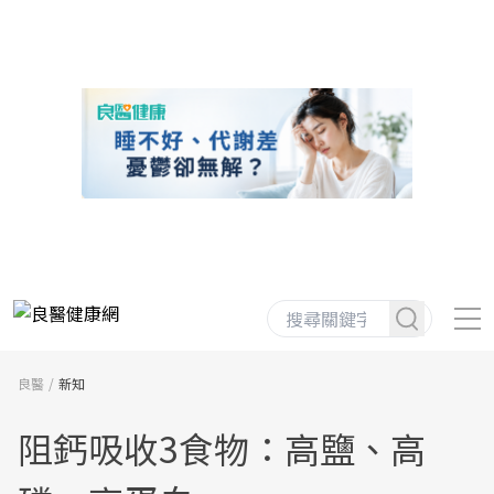
良醫
新知
阻鈣吸收3食物：高鹽、高