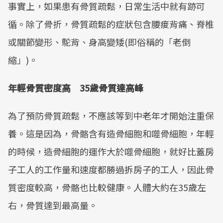
事實上，如果患有骨質疏鬆，日常生活中就有跡可
Mute
循。除了骨折，骨質疏鬆的症狀包含腰痠背痛、脊椎
或關節變形、駝背、身高變矮(即俗稱的「老倒
縮」)。
年輕骨質密度高 35歲骨質達高峰
為了預防骨質疏鬆，不應該等到中老年才開始注重保
養。這是因為，骨骼含有造骨細胞和噬骨細胞，年輕
的時候，造骨細胞的運作大於噬骨細胞，就好比蓋房
子工人的工作量和速度都勝過拆房子的工人，因此骨
質密度較高，骨骼也比較健康。人體大約在35歲左
右，骨質達到最高量。