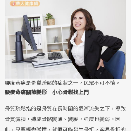
腰痠背痛是骨質疏鬆的症狀之一，民眾不可不慎。
腰痠背痛關節變形 小心骨鬆找上門
骨質疏鬆指的是骨質在長時間的逐漸流失之下，導致
骨質減損，造成骨骼變薄、變脆，強度也變弱。因
此，只要輕微碰撞，就很可能發生骨折。容易骨折的