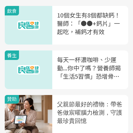
飲食
10個女生有8個都缺鈣！
醫師：「●●+鈣片」一
起吃，補鈣才有效
養生
每天一杯濃咖啡、少運
動...你中了嗎？營養師揭
「生活5習慣」恐增骨鬆
風險！教你飲食增鈣6訣
竅