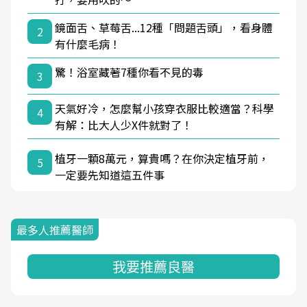
鏡面舌、草莓舌...12種「問題舌頭」，看身體
2
有什麼毛病！
驚！浴室藏著7種你看不見的毒
3
天氣好冷，怎麼幫小孩穿衣服比較適當？科學
4
有解：比大人少X件就對了！
植牙一顆8萬元，算貴嗎？在你決定植牙前，
5
一定要先知道這五件事
最多人推薦醫師
我要推薦良醫