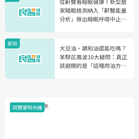
從鼾聲看睡眠健康！新型居
家睡眠檢測納入「鼾聲能量
分析」揪出睡眠呼吸中止症
風險
新知
大豆油、調和油還能吃嗎？
苯駢芘風波10大疑問：真正
該避開的是「這種用油方
式」
荷爾蒙時光機