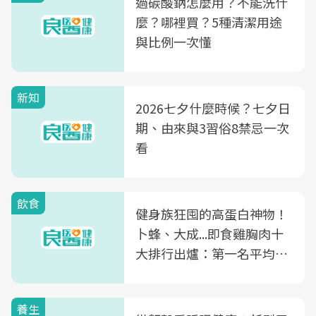
過碳酸鈉怎麼用？不能洗什
麼？哪裡買？5種清潔用途
與比例一次懂
新知
2026七夕什麼時候？七夕日
期、由來與3習俗8禁忌一次
看
飲食
健身族狂囤的高蛋白神物！
卜蜂、大成...即食雞胸肉十
大排行出爐：第一名平均一
片不到50元
養生