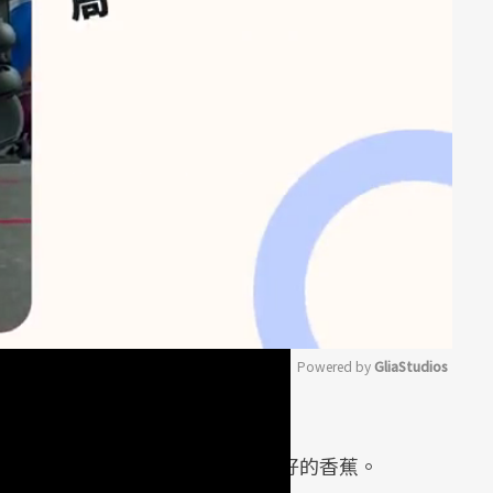
Powered by 
GliaStudios
果梗帶有綠色，不會枯黃或變黑。
Mute
多；尾端呈現圓滑形狀，是發育良好的香蕉。