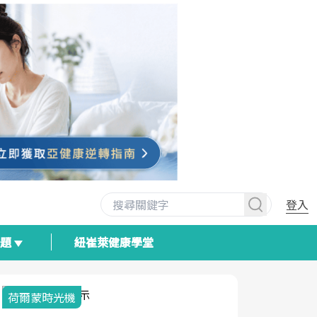
登入
專題
紐崔萊健康學堂
荷爾蒙時光機
2025健檢