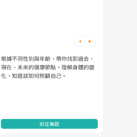
根據不同性別與年齡，帶你找到過去、
因應超高齡
現在、未來的健康節點，理解身體的變
「2025
化，知道該如何照顧自己。
康促進為目
民眾健康的
查、數據分
一起成為台
前往專題