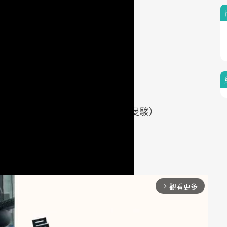
們如何挑選「香蕉」。（攝影／江旻駿）
致相同。
觀看更多
arrow_forward_ios