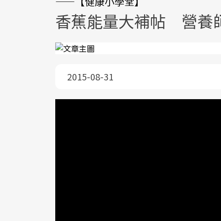
——【健康小學堂】
香蕉能量大補帖 營養
2015-08-31
台灣是香蕉王國，一年四季都盛產的香蕉
動後攝取，有助減重長肌肉的超級水果！
所需的能量和養分。尤其是劇烈運動後，
請到中國醫藥大學營養系黃韋堯營養師，
挑選吧！