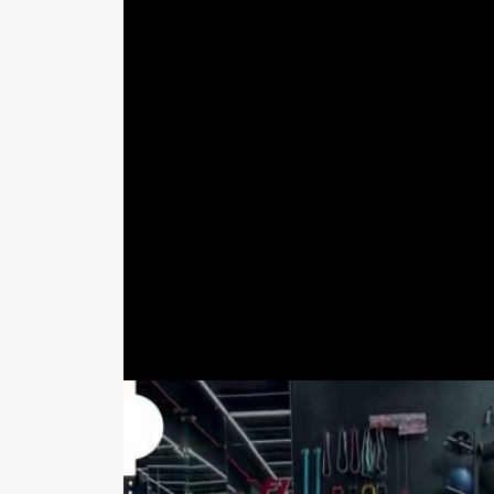
中國醫藥大學營養系黃韋堯營養師，教我
【這樣挑選香蕉】
1.表面光滑、無撞傷、無斑，整根粗細大