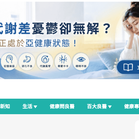
新知
生活
健康問良醫
百大良醫
健康
良醫生活祭
我與健康韌性的距離