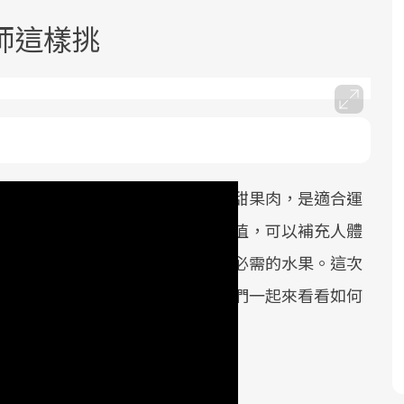
師這樣挑
面對超高齡社會的浪潮，台灣正在快速
2025年，就到良醫生活祭體驗「一站式
良醫健康網從「換季的身體變化」出
邁向「健康照護」的新時代。隨著國家
健康新生活」，從講座、體驗到運動，
發，透過醫學觀點與日常感受的對話，
，黃橙橙的外皮，包覆著綿密的香甜果肉，是適合運
政策如「健康台灣推動委員會」與「長
全面啟動你的健康革命！
建立對亞健康的認知，進而引導實際的
其實，香蕉含有極其豐富的營養價值，可以補充人體
照3.0」的推進，「預防醫學」已成全民
改善行動。
因此世界知名的運動員都以香蕉為必需的水果。這次
關注的核心議題。然而，健檢不只是醫
為大家介紹挑選香蕉的小撇步，我們一起來看看如何
療院所的服務，更是民眾了解自身健康
狀況、啟動健康管理的重要起點。
前往專題
前往專題
前往專題