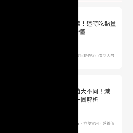
的「香蕉」，竟會有不同的效果！這時吃熱量
物少...營養師用一張圖教你看懂
的營養科學觀 | 營養師 Stella
國」美譽的台灣，我們有的確有必要了解一下這個我們從小看到大的
正值盛產
色、綠色、黑斑點」，營養價值大不同！減
穩定血壓要吃哪一種？營養師一圖解析
網 | 健康醫療網／記者吳儀文
之一，一年四季都可以吃到香蕉，不僅方便取得、方便食用，營養價
過，香蕉