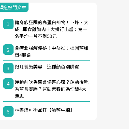
頻道熱門文章
健身族狂囤的高蛋白神物！卜蜂、大
1
成...即食雞胸肉十大排行出爐：第一
名平均一片不到50元
食療潤腸解便祕！中醫推：桂圓蒸雞
2
蛋4膳食
銀耳養顏美容 這種顏色別購買
3
運動前吃香蕉會傷害心臟？運動後吃
4
香蕉會變胖？運動營養師為你破4大
迷思
林書煒》極品軒【清蒸牛腩】
5