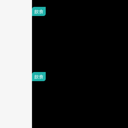
飲食
2021-02-17
吃不同顏色
低、碳水化合
Stella
身處在有「香蕉王
水果，特別是在它
飲食
2023-03-06
香蕉分「黃
肥、排便、
健康醫療
台灣是香蕉盛產國
值也相當的高。不