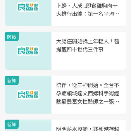
卜蜂、大成...即食雞胸肉十
大排行出爐：第一名平均一
片不到50元
防癌
大腸癌開始找上年輕人！醫
提醒四十世代三件事
新知
陪伴，從三神開始。全台不
孕症領域達文西婦科手術經
驗最豐富女性醫師之一張永
玲領軍，打造全台首創「生
殖銀行概念形象館」，攜手
新知
光田醫院建構360度女性健
明明薪水沒變，錢卻越存越