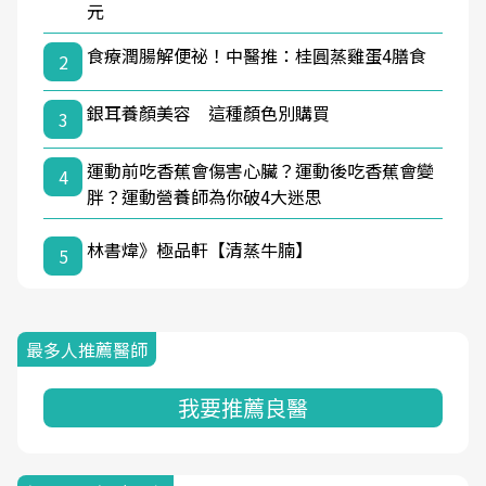
元
食療潤腸解便祕！中醫推：桂圓蒸雞蛋4膳食
2
銀耳養顏美容 這種顏色別購買
3
運動前吃香蕉會傷害心臟？運動後吃香蕉會變
4
胖？運動營養師為你破4大迷思
林書煒》極品軒【清蒸牛腩】
5
最多人推薦醫師
我要推薦良醫