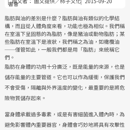
撰文者：
圖文提供／柿子文化
2015-09-20
脂肪與油的差別是什麼？脂肪與油有類似的化學結
構，而且從人體角度來看，功能也極為相似。我們稱
在室溫下呈固態的為脂肪，像是豬油或動物脂肪；某
些脂肪在室溫下是液狀，我們稱之為油，如橄欖油
──僅管如此，一般我們都是用「脂肪」來統稱它
們。
脂肪在身體的功用十分廣泛，既是能量的來源，也是
儲存能量的主要管道。它也可以作為緩衝，保護我們
不會受傷，隔離與外界溫度的變化，最重要的是將危
險物質儲存起來。
當身體承載過多毒素，或是有害細菌進入體內時，為
避免影響體內重要器官，身體會巧妙地將具有攻擊性