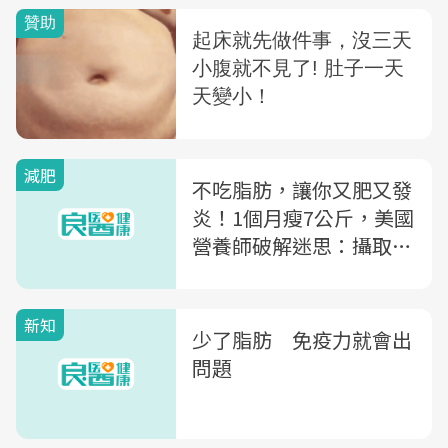
減肥
不吃脂肪，讓你又肥又發
炎！1個月瘦7公斤，美國
營養師破解迷思：攝取4
種油降低膽固醇、心臟病
風險
新知
少了脂肪 免疫力就會出
問題