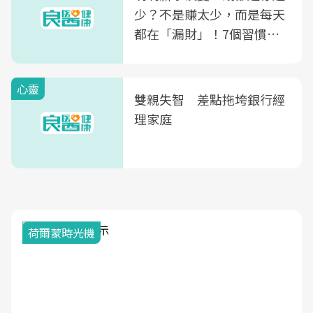
康照護生態圈
少？不是賺太少，而是每天
都在「漏財」！7個習慣一
次看
心靈
雙親失智 差點拖垮銀行經
理家庭
荷爾蒙時光機