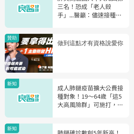
三名！恐成「老人殺
手」...醫籲：儘速接種
「肺鏈疫苗」，遠離肺炎
威脅
新知
成人肺鏈疫苗擴大公費接
種對象！19～64歲「這5
大高風險群」可施打，接
種4原則一次看懂
新知
肺鏈確診數創5年新高！