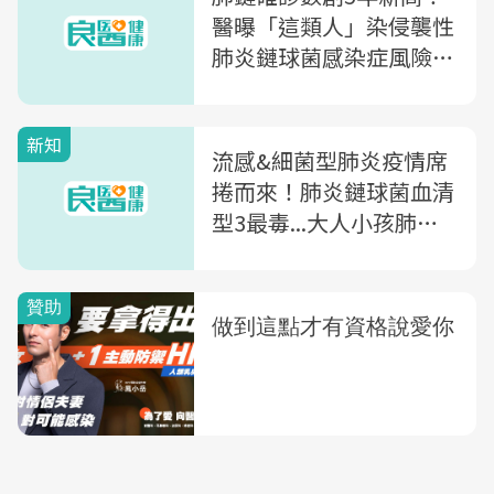
醫曝「這類人」染侵襲性
肺炎鏈球菌感染症風險增
50倍，籲高風險群速施打
疫苗
新知
流感&細菌型肺炎疫情席
捲而來！肺炎鏈球菌血清
型3最毒...大人小孩肺鏈
疫苗怎麼選？專家呼籲
「疫苗這樣打」