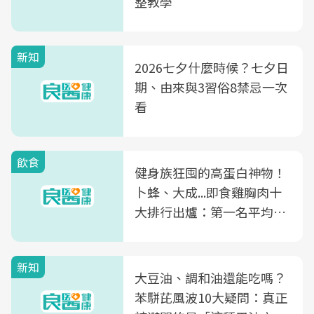
整教學
新知
2026七夕什麼時候？七夕日
期、由來與3習俗8禁忌一次
看
飲食
健身族狂囤的高蛋白神物！
卜蜂、大成...即食雞胸肉十
大排行出爐：第一名平均一
片不到50元
新知
大豆油、調和油還能吃嗎？
苯駢芘風波10大疑問：真正