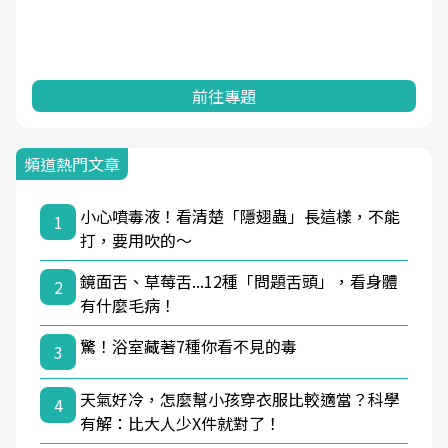
前往專題
頻道熱門文章
小心噴毒液！看清楚「隱翅蟲」長這樣，不能
1
打，要用吹的～
鏡面舌、草莓舌...12種「問題舌頭」，看身體
2
有什麼毛病！
驚！浴室藏著7種你看不見的毒
3
天氣好冷，怎麼幫小孩穿衣服比較適當？科學
4
有解：比大人少X件就對了！