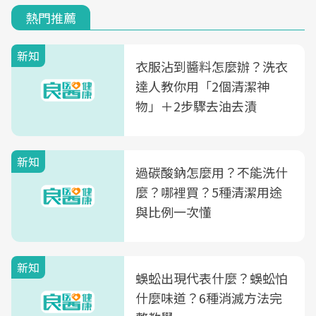
熱門推薦
新知
衣服沾到醬料怎麼辦？洗衣
達人教你用「2個清潔神
物」＋2步驟去油去漬
新知
過碳酸鈉怎麼用？不能洗什
麼？哪裡買？5種清潔用途
與比例一次懂
新知
蜈蚣出現代表什麼？蜈蚣怕
什麼味道？6種消滅方法完