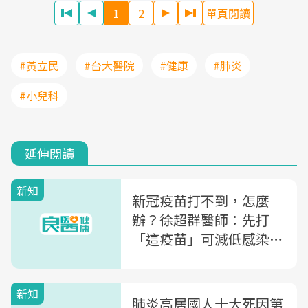
1
2
單頁閱讀
#黃立民
#台大醫院
#健康
#肺炎
#小兒科
延伸閱讀
新知
新冠疫苗打不到，怎麼
辦？徐超群醫師：先打
「這疫苗」可減低感染併
發症
新知
肺炎高居國人十大死因第