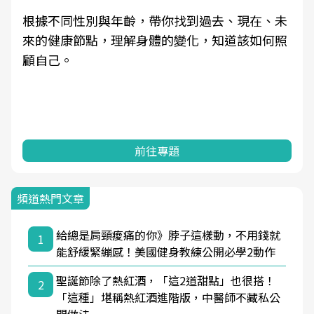
根據不同性別與年齡，帶你找到過去、現在、未
來的健康節點，理解身體的變化，知道該如何照
顧自己。
前往專題
頻道熱門文章
給總是肩頸痠痛的你》脖子這樣動，不用錢就
1
能舒緩緊繃感！美國健身教練公開必學2動作
聖誕節除了熱紅酒，「這2道甜點」也很搭！
2
「這種」堪稱熱紅酒進階版，中醫師不藏私公
開做法