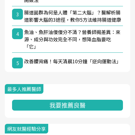
腸道菌群為何是人體「第二大腦」？醫解析腸
3
道影響大腦的3途徑，教你5方法維持腸道健康
魚油、魚肝油傻傻分不清？營養師揭差異：來
4
源、成分與功效完全不同，想降血脂要吃
「它」
改善腰背痛！每天清晨10分鐘「逆向運動法」
5
最多人推薦醫師
我要推薦良醫
網友就醫經驗分享