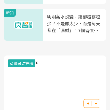
新知
明明薪水沒變，錢卻越存越
少？不是賺太少，而是每天
都在「漏財」！7個習慣一
次看
荷爾蒙時光機