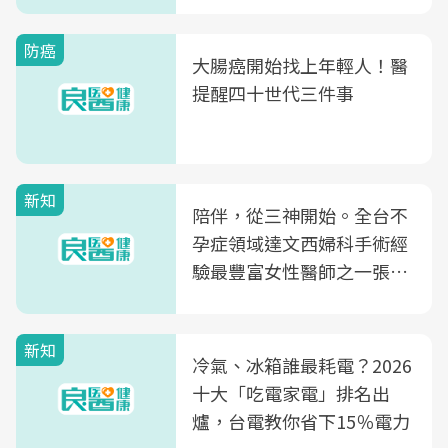
防癌
大腸癌開始找上年輕人！醫
提醒四十世代三件事
新知
陪伴，從三神開始。全台不
孕症領域達文西婦科手術經
驗最豐富女性醫師之一張永
玲領軍，打造全台首創「生
殖銀行概念形象館」，攜手
新知
光田醫院建構360度女性健
冷氣、冰箱誰最耗電？2026
康照護生態圈
十大「吃電家電」排名出
爐，台電教你省下15％電力