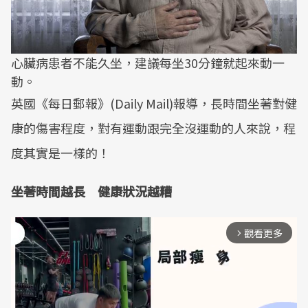
心臟病患者不能久坐，建議每坐30分鐘就起來動一
動。
英國《每日郵報》(Daily Mail)報導，長時間坐著對健
康的傷害程度，對有運動跟完全沒運動的人來說，程
度其實是一樣的！
坐著時間越長 健康狀況越糟
觀看更多
arrow_forward_ios