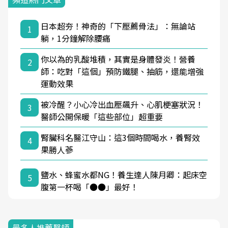
日本超夯！神奇的「下壓薦骨法」：無論站
1
躺，1分鐘解除腰痛
你以為的乳酸堆積，其實是身體發炎！營養
2
師：吃對「這個」預防鐵腿、抽筋，還能增強
運動效果
被冷醒？小心冷出血壓飆升、心肌梗塞狀況！
3
醫師公開保暖「這些部位」超重要
腎臟科名醫江守山：這3個時間喝水，養腎效
4
果勝人蔘
鹽水、蜂蜜水都NG！養生達人陳月卿：起床空
5
腹第一杯喝「●●」最好！
最多人推薦醫師