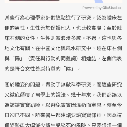
Powered by 
GliaStudios
某些行為心理學家針對這點進行了研究，認為睡床左
Mute
側的男性，生性善於保護他人，也比較實際；至於睡
床右側的女性，生性則較浪漫多感。不過，這也與各
地文化有關。在中國文化與風水研究中，睡在床右側
與「陽」（責任與行動的同義詞）相連結，左側代表
的是符合女性善感特質的「陰」。
關於睡姿的問題，帶動了無數科學研究，而這些研究
又徹底顛覆了醫學上的說法。幾十年來，我們都誤以
為該讓寶寶趴睡，以避免寶寶因溢奶而窒息，時至今
日卻已不同。所有醫生都建議要讓寶寶仰睡，因為這
個姿勢能大幅減少新生兒猝死的風險。只要想想一個