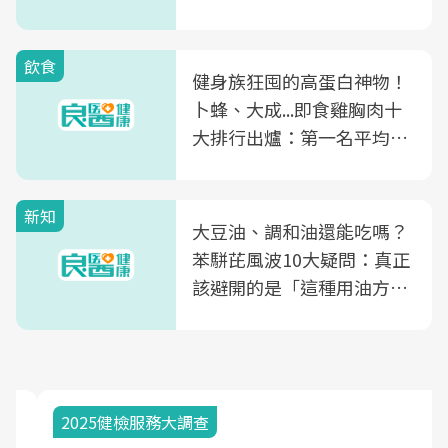
飲食
健身族狂囤的高蛋白神物！
卜蜂、大成...即食雞胸肉十
大排行出爐：第一名平均一
片不到50元
新知
大豆油、調和油還能吃嗎？
苯駢芘風波10大疑問：真正
該避開的是「這種用油方
式」
2025健檢服務大調查