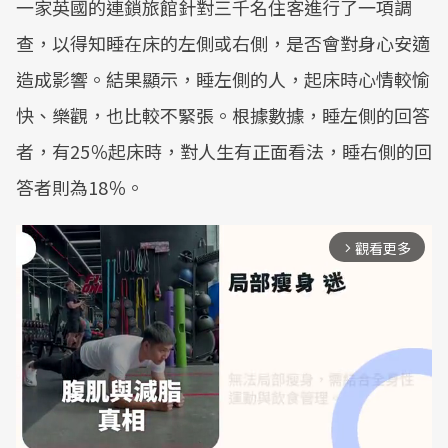
一家英國的連鎖旅館針對三千名住客進行了一項調
查，以得知睡在床的左側或右側，是否會對身心安適
造成影響。結果顯示，睡左側的人，起床時心情較愉
快、樂觀，也比較不緊張。根據數據，睡左側的回答
者，有25％起床時，對人生有正面看法，睡右側的回
答者則為18％。
觀看更多
arrow_forward_ios