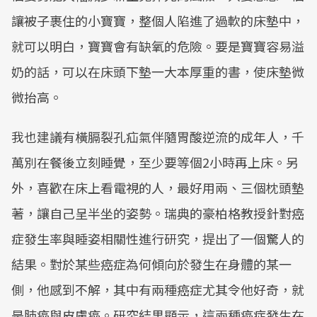
讓被子裹住的小寶寶，整個人陷進了過軟的床墊中，
就可以明白，寶寶會有缺氧的危險。要是寶寶容易溢
奶的話，可以在床頭下墊一大本厚重的書，使床墊微
微抬高。
我也建議有橫膈裂孔疝氣伴隨胃酸逆流的成年人，千
萬別在餐後立刻睡覺，至少要等個2小時再上床。另
外，喜歡在床上看電視的人，最好用兩、三個枕頭墊
著，讓自己呈半坐的姿勢。瑞典的豪柏格教授針對癌
症發生率與睡姿相關性進行研究，提出了一個驚人的
結果。對於某些癌症為何傾向於發生在身體的某一
側，他感到不解，其中有兩種癌症尤其令他好奇，就
是肺癌與皮膚癌。研究結果顯示，這兩種癌症發生在