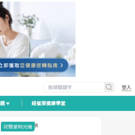
登入
專題
紐崔萊健康學堂
荷爾蒙時光機
2025健檢