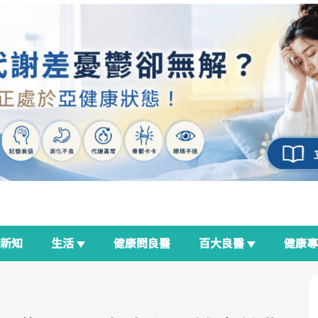
新知
生活
健康問良醫
百大良醫
健康
良醫生活祭
我與健康韌性的距離