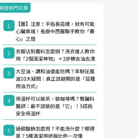
頻道熱門文章
【圖】注意！手指長這樣，就有可能
1
心臟衰竭！長庚中西醫聯手教你「養
心」之道
衣服沾到醬料怎麼辦？洗衣達人教你
2
用「2個清潔神物」＋2步驟去油去漬
大豆油、調和油還能吃嗎？苯駢芘風
3
波10大疑問：真正該避開的是「這種
用油方式」
保溫杯可以裝茶、裝咖啡嗎？腎臟科
4
醫師：最不該裝的是「它」！5招挑
安全保溫杯
過碳酸鈉怎麼用？不能洗什麼？哪裡
5
買？5種清潔用途與比例一次懂