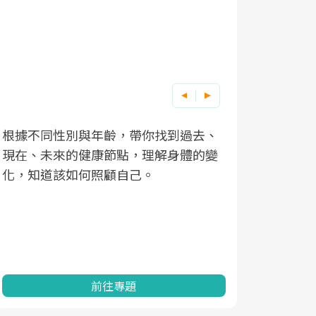
根據不同性別與年齡，帶你找到過去、
因應超高齡
現在、未來的健康節點，理解身體的變
「2025
化，知道該如何照顧自己。
康促進為目
民眾健康的
查、數據分
一起成為台
前往專題