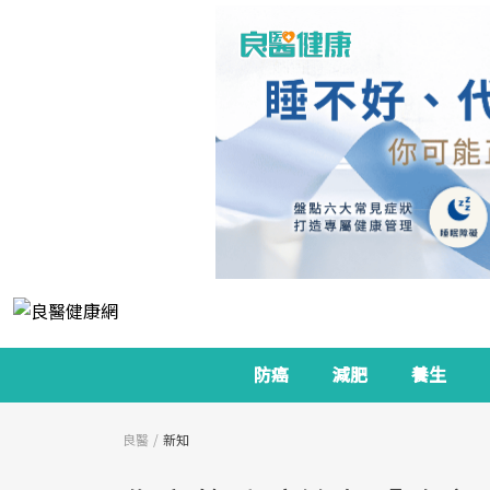
防癌
減肥
養生
良醫
新知