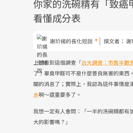
你家的洗碗精有「致癌
看懂成分表
謝玠揚的長化短說
撰文者：
謝
上週看到這個調查「
台大調查：市售半數
了！畢竟甲醛可不是什麼善良無害的東西
關的消息了；實際上，我認為這件事情是
水
啊～還重要多了。
我想一定有人會問：「一半的洗碗精都有加
大的影響嗎？」