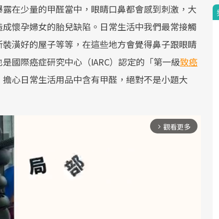
曝露在少量的甲醛當中，眼睛口鼻都會感到刺激，大
造成懷孕婦女的胎兒缺陷。日常生活中我們最常接觸
新裝潢好的屋子等等，在這些地方會覺得鼻子跟眼睛
是國際癌症研究中心（IARC）認定的「第一級
致癌
，擔心日常生活用品中含有甲醛，絕對不是小題大
觀看更多
arrow_forward_ios