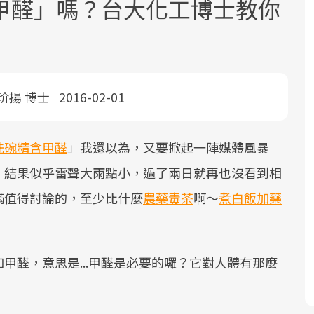
甲醛」嗎？台大化工博士教你
玠揚 博士
2016-02-01
面對超高齡社會的浪潮，台灣正在快速
2025年，就到良醫生活祭體驗「一站式
良醫健康網從「換季的身體變化」出
洗碗精含甲醛
」我還以為，又要掀起一陣媒體風暴
邁向「健康照護」的新時代。隨著國家
健康新生活」，從講座、體驗到運動，
發，透過醫學觀點與日常感受的對話，
。結果似乎雷聲大雨點小，過了兩日就再也沒看到相
政策如「健康台灣推動委員會」與「長
全面啟動你的健康革命！
建立對亞健康的認知，進而引導實際的
照3.0」的推進，「預防醫學」已成全民
改善行動。
滿值得討論的，至少比什麼
農藥毒茶
啊～
煮白飯加藥
關注的核心議題。然而，健檢不只是醫
療院所的服務，更是民眾了解自身健康
狀況、啟動健康管理的重要起點。
甲醛，意思是...甲醛是必要的囉？它對人體有那麼
前往專題
前往專題
前往專題