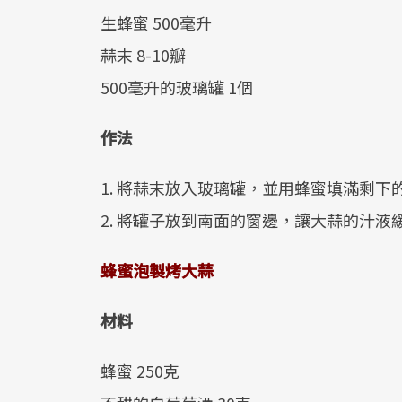
生蜂蜜 500毫升
蒜末 8-10瓣
500毫升的玻璃罐 1個
作法
1. 將蒜末放入玻璃罐，並用蜂蜜填滿剩下
2. 將罐子放到南面的窗邊，讓大蒜的汁
蜂蜜泡製烤大蒜
材料
蜂蜜 250克