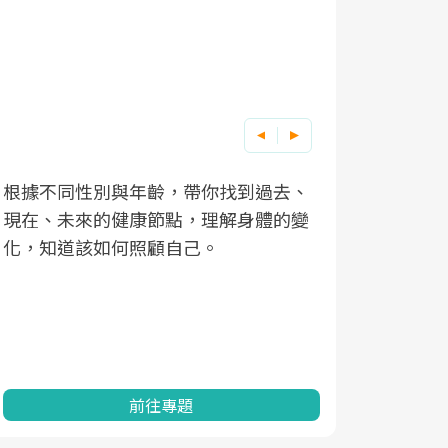
根據不同性別與年齡，帶你找到過去、
因應超高齡
現在、未來的健康節點，理解身體的變
「2025
化，知道該如何照顧自己。
康促進為目
民眾健康的
查、數據分
一起成為台
前往專題