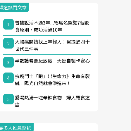
頻道熱門文章
曾被說活不過3年...罹癌名醫靠7個飲
1
食原則，成功活過10年
大腸癌開始找上年輕人！醫提醒四十
2
世代三件事
半數護唇膏恐致癌 天然自製卡安心
3
抗癌鬥士「跑」出生命力》生命有裂
4
縫，陽光自然就會滲進來！
愛喝熱湯＋吃辛辣食物 婦人罹食道
5
癌
最多人推薦醫師