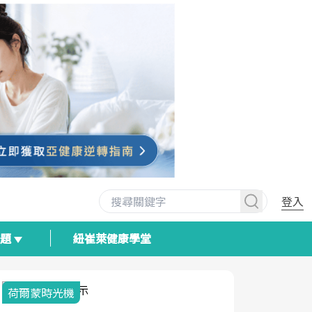
登入
專題
紐崔萊健康學堂
荷爾蒙時光機
2025健檢