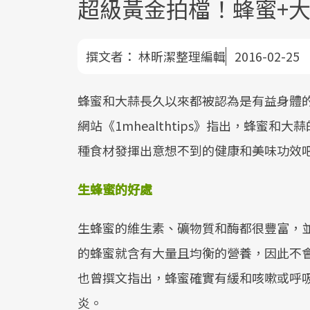
超級黃金拍檔！蜂蜜+
撰文者：
林昕潔整理編輯
2016-02-25
蜂蜜和大蒜長久以來都被認為是有益身體
網站《1mhealthtips》指出，蜂蜜
種食材發揮出意想不到的健康和美味功效
生蜂蜜的好處
生蜂蜜的維生素、礦物質和酶都很豐富，
的蜂蜜就含有大量且均衡的營養，因此不
也曾撰文指出，蜂蜜確實有緩和咳嗽或呼
炎。