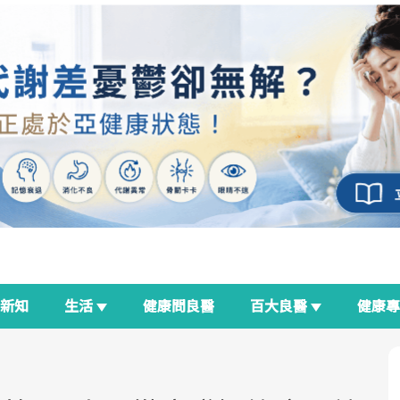
新知
生活
健康問良醫
百大良醫
健康
良醫生活祭
我與健康韌性的距離