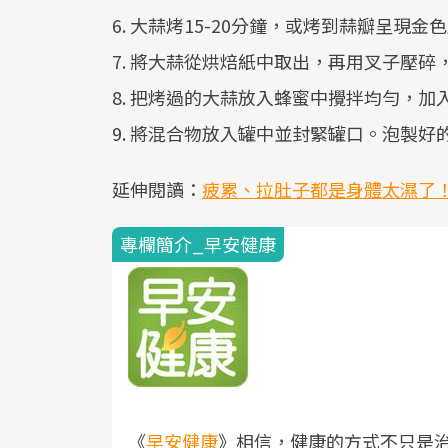
6. 大蒜烤15-20分鐘，或烤到蒜瓣呈現金
7. 將大蒜從烘焙紙中取出，再用叉子壓
8. 把烤過的大蒜放入蜂蜜中攪拌均勻，加
9. 將混合物放入罐中並封緊罐口。泡製
延伸閱讀：
疲累、拉肚子都是身體太濕了
專欄簡介_早安健康
《
早安健康
》相信，健康的方式不只是