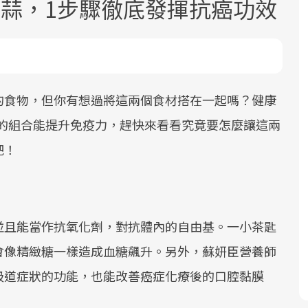
大蒜，1步驟徹底發揮抗癌功效
的食物，但你有想過將這兩個食材搭在一起嗎？健康
和大蒜的組合能提升免疫力，趕快來看看究竟要怎麼讓這兩
面對超高齡社會的浪潮，台灣正在快速
2025年，就到良醫生活祭體驗「一站式
良醫健康網從「換季的身體變化」出
吧！
邁向「健康照護」的新時代。隨著國家
健康新生活」，從講座、體驗到運動，
發，透過醫學觀點與日常感受的對話，
政策如「健康台灣推動委員會」與「長
全面啟動你的健康革命！
建立對亞健康的認知，進而引導實際的
照3.0」的推進，「預防醫學」已成全民
改善行動。
關注的核心議題。然而，健檢不只是醫
並且能當作抗氧化劑，對抗體內的自由基。一小茶匙
療院所的服務，更是民眾了解自身健康
狀況、啟動健康管理的重要起點。
會像精緻糖一樣造成血糖飆升。另外，蘇妍臣營養師
吸道症狀的功能，也能改善癌症化療後的口腔黏膜
前往專題
前往專題
前往專題