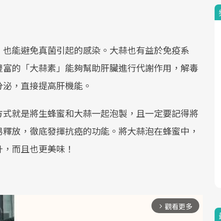
，也能避免真菌引起的感染。大蒜也有益於免疫系
豐富的「大蒜素」能夠幫助肝臟進行代謝作用，解毒
分泌，直接提高肝機能。
方式就是將生蜂蜜和大蒜一起泡製，且一定要記得將
易釋放，徹底發揮抗癌的功能。將大蒜泡在蜂蜜中，
升，而且也更美味！
觀看更多
arrow_forward_ios