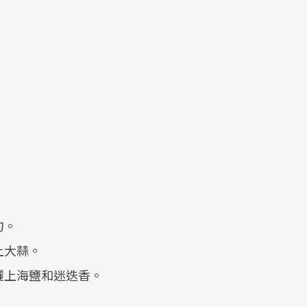
勻。
上大蒜。
灑上海鹽和迷迭香。