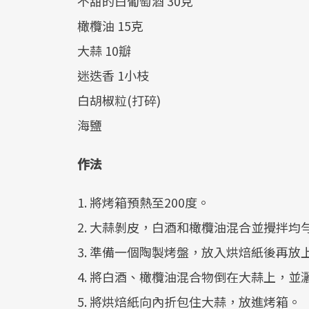
不甜的白葡萄酒 30克
橄欖油 15克
大蒜 10瓣
迷迭香 1小枝
白胡椒粒(打碎)
海鹽
作法
1. 將烤箱預熱至200度。
2. 大蒜剝皮，白酒和橄欖油混合並攪拌均
3. 準備一個陶製烤盤，放入烘焙紙後再放
4. 將白酒、橄欖油混合物倒在大蒜上，並
5. 將烘焙紙向內折包住大蒜，放進烤箱。