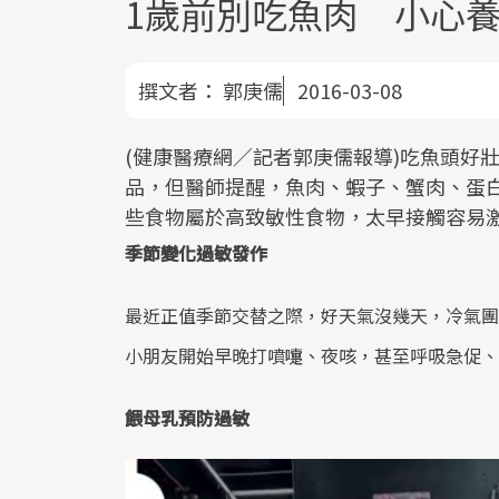
1歲前別吃魚肉 小心
撰文者：
郭庚儒
2016-03-08
(健康醫療網／記者郭庚儒報導)吃魚頭好
品，但醫師提醒，魚肉、蝦子、蟹肉、蛋
些食物屬於高致敏性食物，太早接觸容易
季節變化過敏發作
最近正值季節交替之際，好天氣沒幾天，冷氣團
小朋友開始早晚打噴嚏、夜咳，甚至呼吸急促、
餵母乳預防過敏