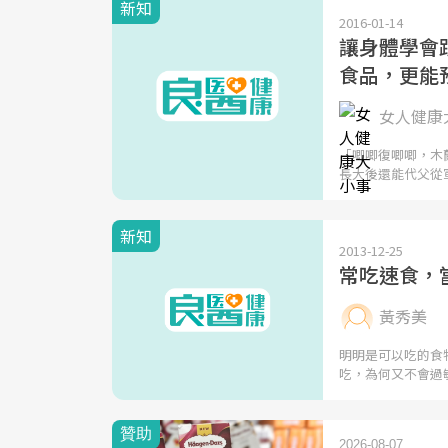
新知
2016-01-14
讓身體學會
食品，更能
女人健康大
「唧唧復唧唧，木
長大後還能代父從
新知
2013-12-25
常吃速食，
黃秀美
明明是可以吃的食
吃，為何又不會過