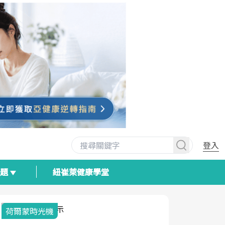
登入
專題
紐崔萊健康學堂
荷爾蒙時光機
2025健檢