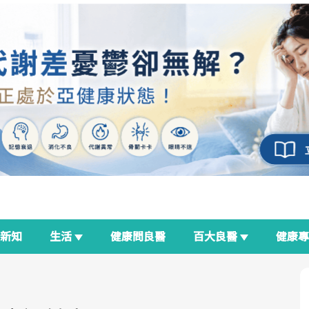
新知
生活
健康問良醫
百大良醫
健康
良醫生活祭
我與健康韌性的距離