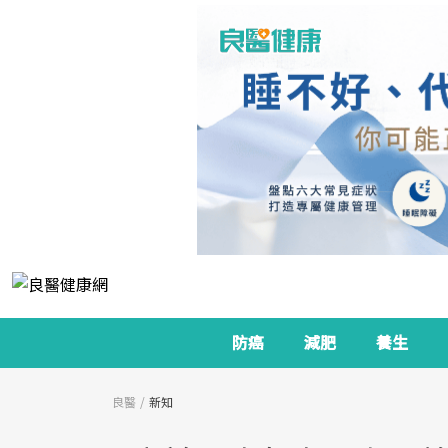
防癌
減肥
養生
良醫
新知