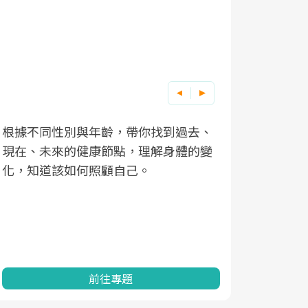
根據不同性別與年齡，帶你找到過去、
因應超高齡
現在、未來的健康節點，理解身體的變
「2025
化，知道該如何照顧自己。
康促進為目
民眾健康的
查、數據分
一起成為台
前往專題