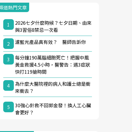
頻道熱門文章
2026七夕什麼時候？七夕日期、由來
1
與3習俗8禁忌一次看
濾藍光產品真有效？ 醫師告訴你
2
每分鐘190萬腦細胞死亡！把握中風
3
黃金救援4.5小時，醫警告：遇3症狀
快打119搶時間
為什麼大醫院裡的病人和護士總是衝
4
來衝去？
30強心針救不回郭金發！換人工心臟
5
會更好？