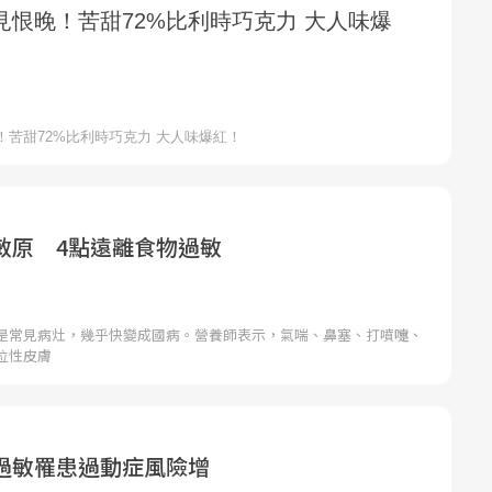
敏原 4點遠離食物過敏
是常見病灶，幾乎快變成國病。營養師表示，氣喘、鼻塞、打噴嚏、
位性皮膚
過敏罹患過動症風險增