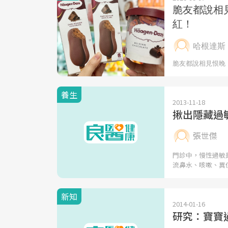
養生
2013-11-18
揪出隱藏過
張世傑
門診中，慢性過敏
流鼻水、咳嗽、異
新知
2014-01-16
研究：寶寶