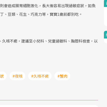
Mute
則會造成腸胃細胞激化，長大後容易出現過敏症狀，如魚
丁、豆類、花生、巧克力等，寶寶1歲前都別吃。
、久咳不癒，建議至小兒科、兒童過敏科、胸腔科檢查，以
症狀
#夜咳
#久咳不癒
#蟹肉