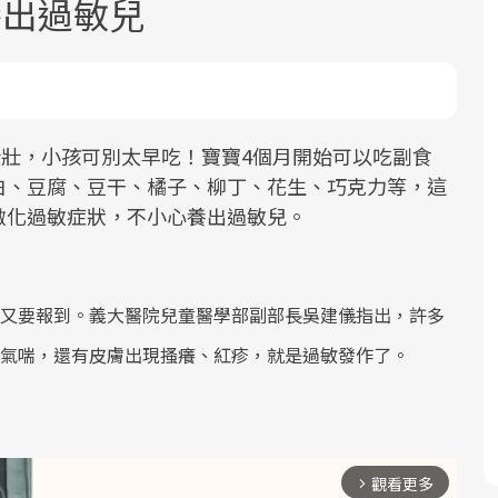
養出過敏兒
壯壯，小孩可別太早吃！寶寶4個月開始可以吃副食
白、豆腐、豆干、橘子、柳丁、花生、巧克力等，這
面對超高齡社會的浪潮，台灣正在快速
2025年，就到良醫生活祭體驗「一站式
良醫健康網從「換季的身體變化」出
激化過敏症狀，不小心養出過敏兒。
邁向「健康照護」的新時代。隨著國家
健康新生活」，從講座、體驗到運動，
發，透過醫學觀點與日常感受的對話，
政策如「健康台灣推動委員會」與「長
全面啟動你的健康革命！
建立對亞健康的認知，進而引導實際的
照3.0」的推進，「預防醫學」已成全民
改善行動。
又要報到。義大醫院兒童醫學部副部長吳建儀指出，許多
關注的核心議題。然而，健檢不只是醫
氣喘，還有皮膚出現搔癢、紅疹，就是過敏發作了。
療院所的服務，更是民眾了解自身健康
狀況、啟動健康管理的重要起點。
前往專題
前往專題
前往專題
觀看更多
arrow_forward_ios