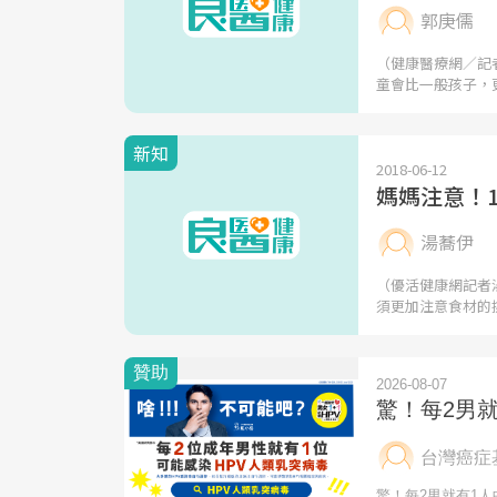
郭庚儒
（健康醫療網／記
童會比一般孩子，
新知
2018-06-12
媽媽注意！
湯蕎伊
（優活健康網記者
須更加注意食材的