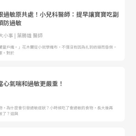
跟過敏原共處！小兒科醫師：提早讓寶寶吃副
預防過敏
小事 | 葉勝雄 醫師
蘭當戶織。」花木蘭從小就學織布，不僅沒有因為扎到紡錘而昏倒，
軍。對於
當心氣喘和過敏更嚴重！
物，為什麼會引發過敏症狀？小時候吃了會過敏的食物，長大後再
敏了？這與