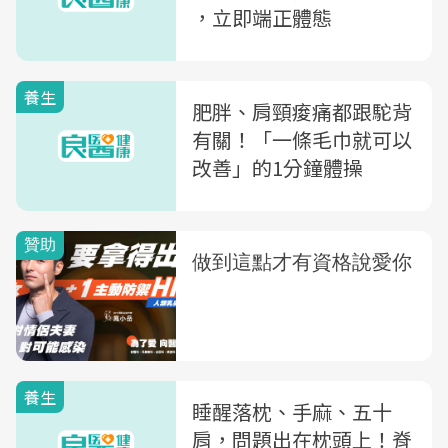
，立即端正體態
養生
肥胖、肩頸痠痛都跟駝背
有關！「一條毛巾就可以
改善」的1分鐘體操
養生
睡醒落枕、手麻、五十
肩，問題出在枕頭上！脊