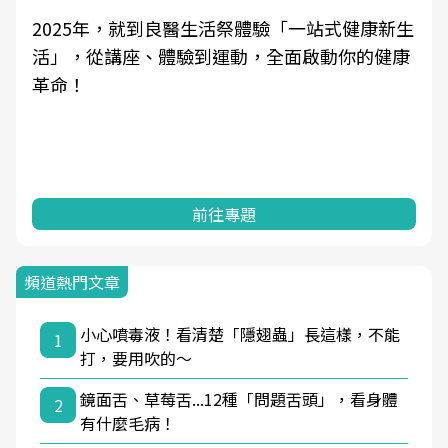
2025年，就到良醫生活祭體驗「一站式健康新生
活」，從講座、體驗到運動，全面啟動你的健康
革命！
前往專題
頻道熱門文章
小心噴毒液！看清楚「隱翅蟲」長這樣，不能
1
打，要用吹的～
鏡面舌、草莓舌...12種「問題舌頭」，看身體
2
有什麼毛病！