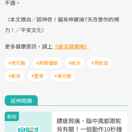
不適。
（本文摘自／超神奇！貓背伸展操7天改善你的視
力！／平安文化）
更多健康資訊，請上
《優活健康網》
#老花眼
#肩膀僵硬
#眩光
#飛蚊症
#駝背
#整脊
#青光眼
延伸閱讀
新知
腰痠肩痛、腦中風都跟駝
背有關！一個動作10秒鐘