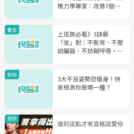
椎力學專家：改善7個壞
習慣，痠痛不再來
養生
上班族必看》3訣竅
「坐」對：不駝背、不壓
迫臟器、不妨礙呼吸，更
促進代謝
新知
3大不良姿勢恐傷身！快
來檢測你是哪一種？