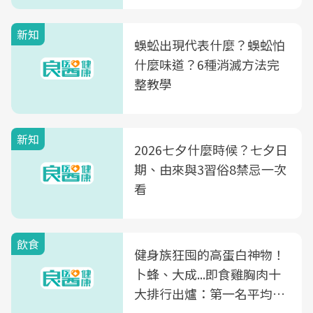
新知
蜈蚣出現代表什麼？蜈蚣怕
什麼味道？6種消滅方法完
整教學
新知
2026七夕什麼時候？七夕日
期、由來與3習俗8禁忌一次
看
飲食
健身族狂囤的高蛋白神物！
卜蜂、大成...即食雞胸肉十
大排行出爐：第一名平均一