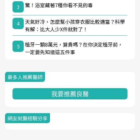
驚！浴室藏著7種你看不見的毒
3
天氣好冷，怎麼幫小孩穿衣服比較適當？科學
4
有解：比大人少X件就對了！
植牙一顆8萬元，算貴嗎？在你決定植牙前，
5
一定要先知道這五件事
最多人推薦醫師
我要推薦良醫
網友就醫經驗分享