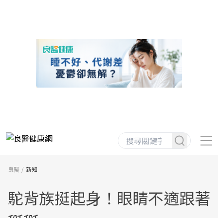
良醫
新知
駝背族挺起身！眼睛不適跟著