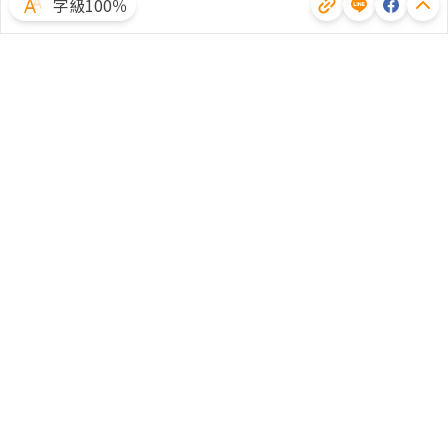
字級100％
體驗試用
廣告合作
文章授權