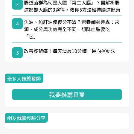
腸道菌群為何是人體「第二大腦」？醫解析腸
3
道影響大腦的3途徑，教你5方法維持腸道健康
魚油、魚肝油傻傻分不清？營養師揭差異：來
4
源、成分與功效完全不同，想降血脂要吃
「它」
改善腰背痛！每天清晨10分鐘「逆向運動法」
5
最多人推薦醫師
我要推薦良醫
網友就醫經驗分享