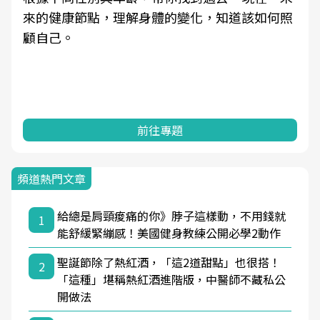
來的健康節點，理解身體的變化，知道該如何照
顧自己。
前往專題
頻道熱門文章
給總是肩頸痠痛的你》脖子這樣動，不用錢就
1
能舒緩緊繃感！美國健身教練公開必學2動作
聖誕節除了熱紅酒，「這2道甜點」也很搭！
2
「這種」堪稱熱紅酒進階版，中醫師不藏私公
開做法