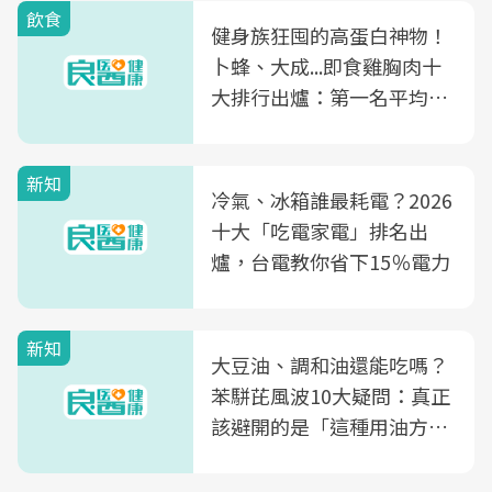
飲食
健身族狂囤的高蛋白神物！
卜蜂、大成...即食雞胸肉十
大排行出爐：第一名平均一
片不到50元
新知
冷氣、冰箱誰最耗電？2026
十大「吃電家電」排名出
爐，台電教你省下15％電力
新知
大豆油、調和油還能吃嗎？
苯駢芘風波10大疑問：真正
該避開的是「這種用油方
式」