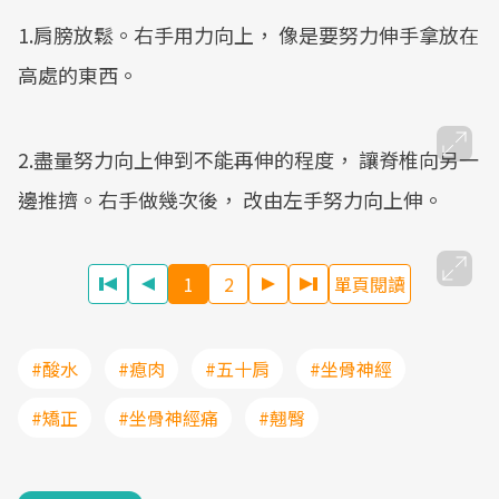
1.肩膀放鬆。右手用力向上， 像是要努力伸手拿放在
高處的東西。
2.盡量努力向上伸到不能再伸的程度， 讓脊椎向另一
邊推擠。右手做幾次後， 改由左手努力向上伸。
1
2
單頁閱讀
#酸水
#瘜肉
#五十肩
#坐骨神經
#矯正
#坐骨神經痛
#翹臀