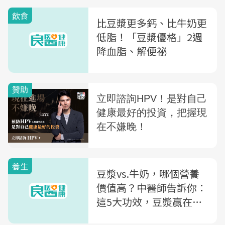
飲食
比豆漿更多鈣、比牛奶更
低脂！「豆漿優格」2週
降血脂、解便祕
養生
豆漿vs.牛奶，哪個營養
價值高？中醫師告訴你：
這5大功效，豆漿贏在哪
裡