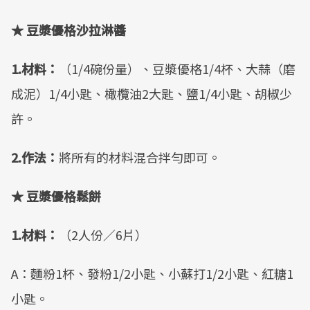
★ 豆漿優格沙拉淋醬
1.材料：
（1/4碗份量）、豆漿優格1/4杯、大蒜（磨
成泥）1/4小匙、橄欖油2大匙、鹽1/4小匙、胡椒少
許。
2.作法：
將所有的材料混合拌勻即可。
★ 豆漿優格鬆餅
1.材料：
（2人份／6片）
A：麵粉1杯、發粉1/2小匙、小蘇打1/2小匙、紅糖1
小匙。