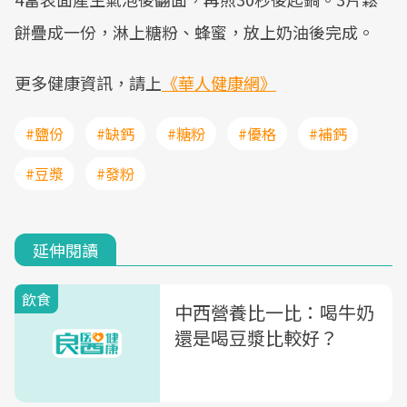
餅疊成一份，淋上糖粉、蜂蜜，放上奶油後完成。
更多健康資訊，請上
《華人健康網》
#鹽份
#缺鈣
#糖粉
#優格
#補鈣
#豆漿
#發粉
延伸閱讀
飲食
中西營養比一比：喝牛奶
還是喝豆漿比較好？