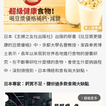
日本《主婦之友社出版社》出版的新書《比豆漿更健
康的豆漿優格》中，京都大學名譽教授‧家森幸男博
士表示，長年以來我到世界各地進行食物的營養研
究，在不斷專研吃什麼樣的食物，會使生什麼病過程
中，深刻領悟到，日本傳統和食有兩大缺點。
日本專家：鈣質不足、鹽份過多飲食兩大缺點
觀看更多
arrow_forward_ios