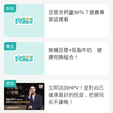
新知
豆漿含鈣量90％？營養專
家這樣看
養生
無糖豆漿+低脂牛奶 健
康完勝組合！