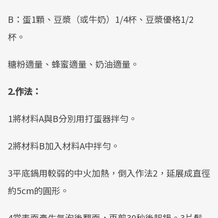
B：蛋1顆、豆漿（或牛奶）1/4杯、豆漿優格1/2
杯。
糖粉適量、蜂蜜適量、奶油適量。
2.作法：
1將材料A與B分別用打蛋器拌勻。
2將材料B加入材料A中拌勻。
3平底鍋用較弱的中火加熱，倒入作法2，延展成直徑
約5cm的圓形。
4當表面產生氣泡後翻面，再煎30秒後起鍋。3片鬆