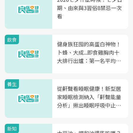
期、由來與3習俗8禁忌一次
看
飲食
健身族狂囤的高蛋白神物！
卜蜂、大成...即食雞胸肉十
大排行出爐：第一名平均一
片不到50元
養生
從鼾聲看睡眠健康！新型居
家睡眠檢測納入「鼾聲能量
分析」揪出睡眠呼吸中止症
風險
新知
大豆油、調和油還能吃嗎？