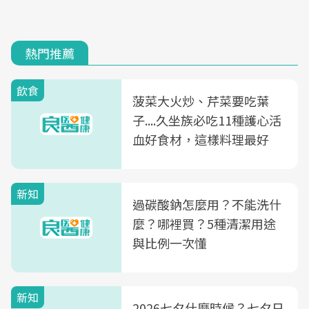
熱門推薦
飲食
菠菜大火炒、芹菜要吃葉
子....久坐族必吃11種護心活
血好食材，這樣料理最好
新知
過碳酸鈉怎麼用？不能洗什
麼？哪裡買？5種清潔用途
與比例一次懂
新知
2026七夕什麼時候？七夕日