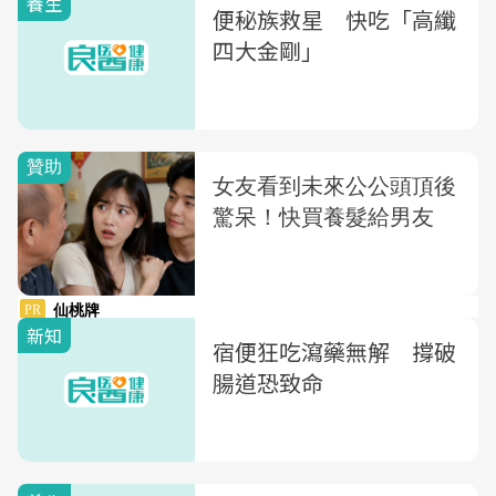
養生
便秘族救星 快吃「高纖
四大金剛」
新知
宿便狂吃瀉藥無解 撐破
腸道恐致命