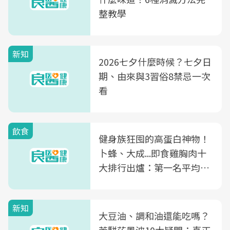
整教學
新知
2026七夕什麼時候？七夕日
期、由來與3習俗8禁忌一次
看
飲食
健身族狂囤的高蛋白神物！
卜蜂、大成...即食雞胸肉十
大排行出爐：第一名平均一
片不到50元
新知
大豆油、調和油還能吃嗎？
苯駢芘風波10大疑問：真正