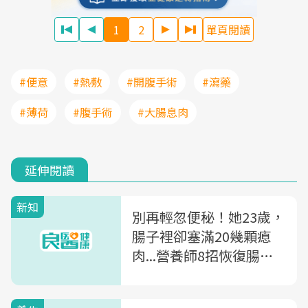
1
2
單頁閱讀
#便意
#熱敷
#開腹手術
#瀉藥
#薄荷
#腹手術
#大腸息肉
延伸閱讀
新知
別再輕忽便秘！她23歲，
腸子裡卻塞滿20幾顆瘜
肉...營養師8招恢復腸道
蠕動力