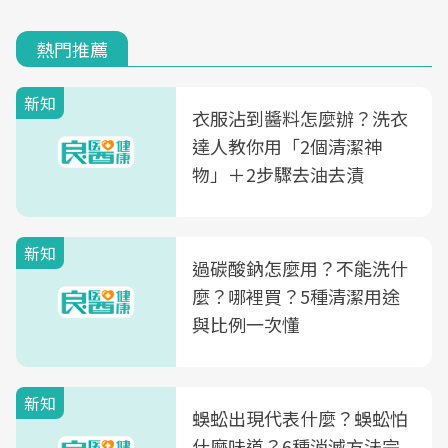
熱門推薦
新知
衣服沾到醬料怎麼辦？洗衣
達人教你用「2個清潔神
物」＋2步驟去油去漬
新知
過碳酸鈉怎麼用？不能洗什
麼？哪裡買？5種清潔用途
與比例一次懂
新知
蜈蚣出現代表什麼？蜈蚣怕
什麼味道？6種消滅方法完