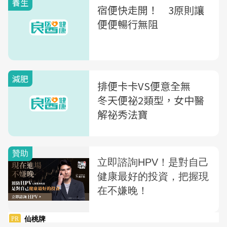
養生
宿便快走開！ 3原則讓
便便暢行無阻
減肥
排便卡卡VS便意全無
冬天便祕2類型，女中醫
解祕秀法寶