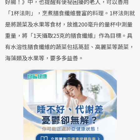
好腸！》中，也提醒有便祕困擾的老人，可以善用
「1杯法則」，烹煮膳食纖維豐富的料理。1杯法則就
是將蔬菜及水果等食材，放進200毫升的量杯中測量
重量，將「1天攝取25克的膳食纖維」作為目標。具
有水溶性膳食纖維的蔬菜包括萵苣、高麗菜等蔬菜，
海藻類及水果等，要多多益善。