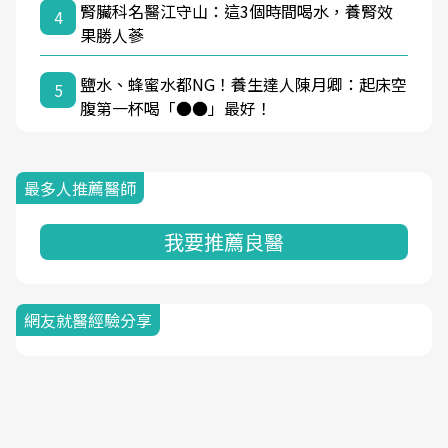
腎臟科名醫江守山：這3個時間喝水，養腎效
4
果勝人蔘
鹽水、蜂蜜水都NG！養生達人陳月卿：起床空
5
腹第一杯喝「●●」最好！
最多人推薦醫師
我要推薦良醫
網友就醫經驗分享