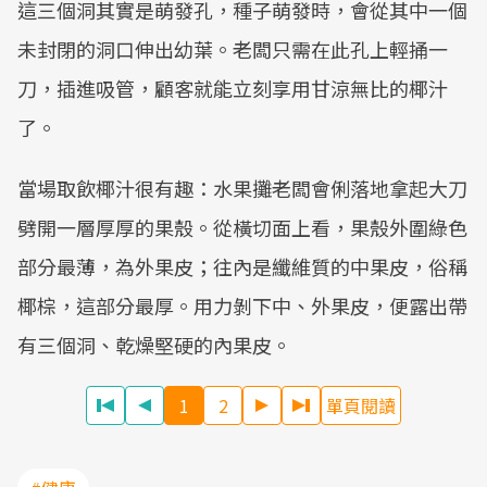
這三個洞其實是萌發孔，種子萌發時，會從其中一個
未封閉的洞口伸出幼葉。老闆只需在此孔上輕捅一
刀，插進吸管，顧客就能立刻享用甘涼無比的椰汁
了。
當場取飲椰汁很有趣：水果攤老闆會俐落地拿起大刀
劈開一層厚厚的果殼。從橫切面上看，果殼外圍綠色
部分最薄，為外果皮；往內是纖維質的中果皮，俗稱
椰棕，這部分最厚。用力剝下中、外果皮，便露出帶
有三個洞、乾燥堅硬的內果皮。
1
2
單頁閱讀