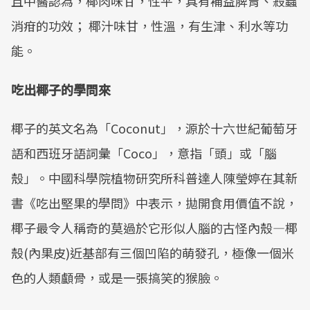
且中醫認為，椰肉味甘，性平，具有補益脾胃、殺蟲
消疳的功效； 椰汁味甘，性溫，有生津、利水等功
能。
吃出椰子的學問來
椰子的英文名為「Coconut」，源於十六世紀葡萄牙
語和西班牙語詞彙「Coco」，意指「頭」或「腦
殼」。中國科學院植物研究所科普達人陳瑩婷在其新
書《吃出堅果的學問》中表示，拋開食用價值不說，
椰子最令人稱奇的莫過於它形似人腦的古怪內殼—椰
殼(內果皮)近基部有三個凹陷的萌發孔，極像一個米
色的人類顱骨，或是一張搞笑的猴臉。