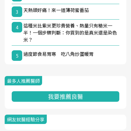
天熱頭好痛！來一道薄荷蜜番茄
3
這種米比紫米更珍貴營養、熱量只有糙米一
4
半！一個步驟判斷：你買到的是真米還是染色
米？
過度節食易胃寒 吃八角炒蛋暖胃
5
最多人推薦醫師
我要推薦良醫
網友就醫經驗分享