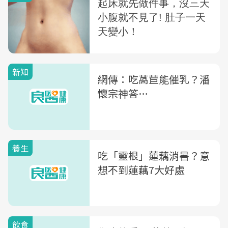
新知
網傳：吃萵苣能催乳？潘
懷宗神答…
養生
吃「靈根」蓮藕消暑？意
想不到蓮藕7大好處
飲食