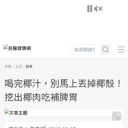
良醫
生活
飲食
喝完椰汁，別馬上丟掉椰殼！
挖出椰肉吃補脾胃