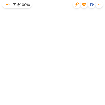
字級100％
體驗試用
廣告合作
文章授權