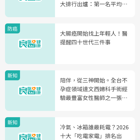
大排行出爐：第一名平均一
片不到50元
防癌
大腸癌開始找上年輕人！醫
提醒四十世代三件事
新知
陪伴，從三神開始。全台不
孕症領域達文西婦科手術經
驗最豐富女性醫師之一張永
玲領軍，打造全台首創「生
殖銀行概念形象館」，攜手
新知
光田醫院建構360度女性健
冷氣、冰箱誰最耗電？2026
康照護生態圈
十大「吃電家電」排名出