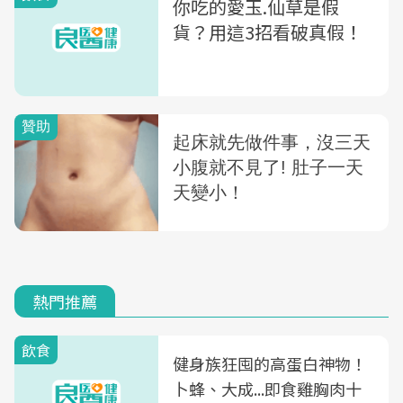
你吃的愛玉.仙草是假
貨？用這3招看破真假！
熱門推薦
飲食
健身族狂囤的高蛋白神物！
卜蜂、大成...即食雞胸肉十