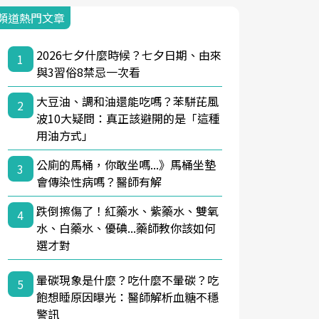
頻道熱門文章
2026七夕什麼時候？七夕日期、由來
1
與3習俗8禁忌一次看
大豆油、調和油還能吃嗎？苯駢芘風
2
波10大疑問：真正該避開的是「這種
用油方式」
公廁的馬桶，你敢坐嗎...》馬桶坐墊
3
會傳染性病嗎？醫師有解
跌倒擦傷了！紅藥水、紫藥水、雙氧
4
水、白藥水、優碘...藥師教你該如何
選才對
暈碳現象是什麼？吃什麼不暈碳？吃
5
飽想睡原因曝光：醫師解析血糖不穩
警訊