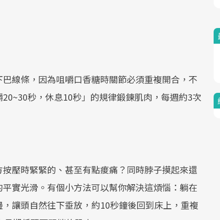
下巴線條，因為咀嚼口香糖時關節必須重複開合，不
0~30秒，休息10秒」的規律鍛鍊肌肉，每週約3次
。
方按壓時緊緊的、甚至有點痠痛？同時脖子摸起來還
的平實光滑。有個小方法可以幫你解決這煩惱：躺在
，讓頭自然往下垂放，約10秒鐘後回到床上，重複