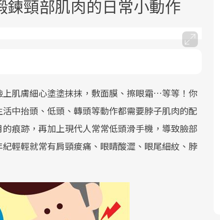
鍛鍊頸部肌肉的日常小動作
臉上肌膚細心塗塗抹抹，敷面膜、擦眼霜…等等！你
面對超高齡社會的浪潮，台灣正在快速
2025年，就到良醫生活祭體驗「一站式
邁向「健康照護」的新時代。隨著國家
健康新生活」，從講座、體驗到運動，
生活中抬頭、低頭、轉頭等動作都需要脖子肌肉的配
政策如「健康台灣推動委員會」與「長
全面啟動你的健康革命！
月的痕跡，再加上現代人常常低頭滑手機，導致臉部
照3.0」的推進，「預防醫學」已成全民
年紀輕輕就常有肩頸痠痛、眼睛酸澀、眼尾細紋、脖
關注的核心議題。然而，健檢不只是醫
療院所的服務，更是民眾了解自身健康
狀況、啟動健康管理的重要起點。
前往專題
前往專題