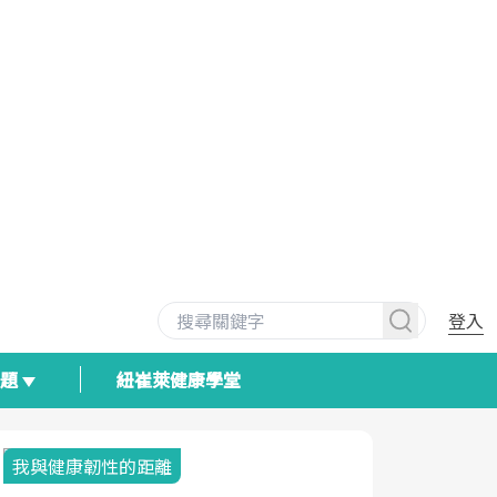
登入
專題
紐崔萊健康學堂
我與健康韌性的距離
荷爾蒙時光
2025健檢