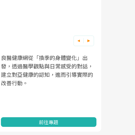
良醫健康網從「換季的身體變化」出
根據不同性
因應超高齡
發，透過醫學觀點與日常感受的對話，
現在、未來
「2025
建立對亞健康的認知，進而引導實際的
化，知道該
康促進為目
改善行動。
民眾健康的
查、數據分
一起成為台
前往專題