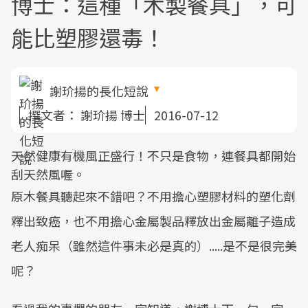
博士：這種「木製餐具」，可
能比塑膠還毒！
謝玠揚的長化短說
撰文者：
謝玠揚 博士
2016-07-12
天然健康有機風正盛行！不只是食物，連餐具都開始
刮天然風喔。
原木餐具聽起來不錯吧？不用擔心塑膠材料的塑化劑
釋出致癌，也不用擔心金屬製品釋放出金屬離子造成
老人痴呆（雖然這件事未必是真的）.....是不是很完美
呢？