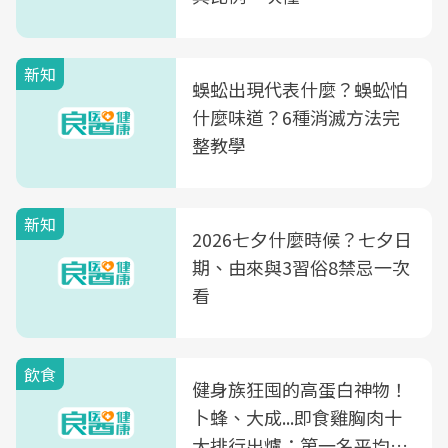
新知
蜈蚣出現代表什麼？蜈蚣怕
什麼味道？6種消滅方法完
整教學
新知
2026七夕什麼時候？七夕日
期、由來與3習俗8禁忌一次
看
飲食
健身族狂囤的高蛋白神物！
卜蜂、大成...即食雞胸肉十
大排行出爐：第一名平均一