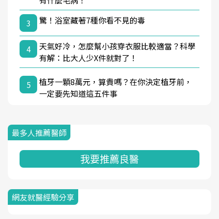
有什麼毛病！
驚！浴室藏著7種你看不見的毒
3
天氣好冷，怎麼幫小孩穿衣服比較適當？科學
4
有解：比大人少X件就對了！
植牙一顆8萬元，算貴嗎？在你決定植牙前，
5
一定要先知道這五件事
最多人推薦醫師
我要推薦良醫
網友就醫經驗分享