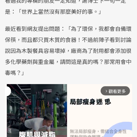
看過我的專欄的朋友一定知道，謝博士下一句一定
是：「世界上當然沒有那麼美好的事。」
最近看到網友提出問題：「為了環保，我都會自備環
保筷，而且都只買木質的食器！不過前陣子看到討論
說因為木製餐具容易壞掉，廠商為了耐用都會添加很
多化學藥劑與重金屬，請問這是真的嗎？那常用會中
毒嗎？」
觀看更多
arrow_forward_ios