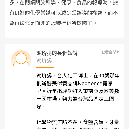
多，在閱讀關於科學、健康、食品的報導時，擁
有良好的化學常識可以減少受誤導的機會，而不
會再被似是而非的恐嚇行銷所欺瞞了。
查看全部
謝玠揚的長化短說
謝玠揚
謝玠揚，台大化工博士，在30歲那年
創辦醫美保養品牌Neogence霓凈
思。近年來成功打入東南亞及歐美數
十國市場，努力為台灣品牌走上國
際。
化學物質無所不在，食鹽含氯、牙膏