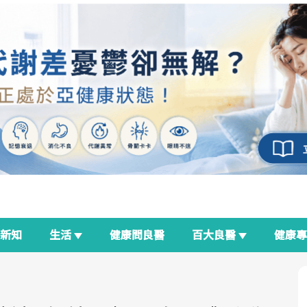
新知
生活
健康問良醫
百大良醫
健康
良醫生活祭
我與健康韌性的距離