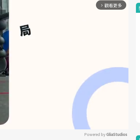
觀看更多
arrow_forward_ios
Powered by 
GliaStudios