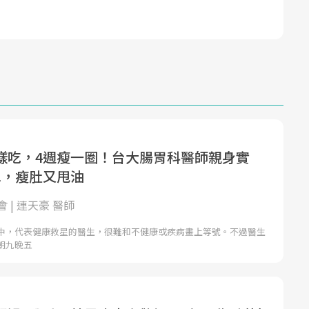
樣吃，4週瘦一圈！台大腸胃科醫師親身實
單，瘦肚又甩油
 | 連天豪 醫師
中，代表健康救星的醫生，很難和不健康或疾病畫上等號。不過醫生
朝九晚五