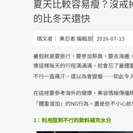
夏天比較容易瘦？沒戒
的比冬天還快
撰文者：
美忍者 編輯部
2016-07-13
暑假就是要旅行，要參加祭典，要去海邊，
像這樣每天的行程滿滿滿，就會忘了量體
不行一直飆汗，還以為會變瘦……如此令
在這裡要參考海外的健康・美容情報傳播媒
「體重增加」的NG行為。盡是些不小心就
1：利用甜到不行的飲料補充水分