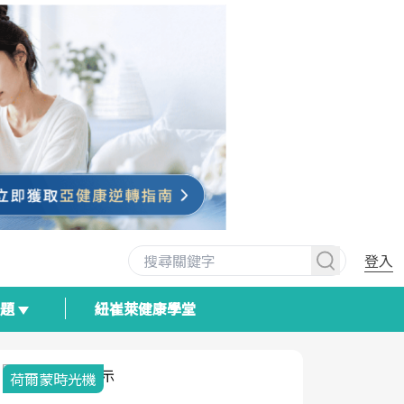
登入
專題
紐崔萊健康學堂
荷爾蒙時光機
2025健檢