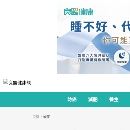
防癌
減肥
養生
良醫
減肥