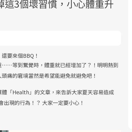
掉這3個壞習慣，小心體重升
還要來個BBQ！
面對超高齡社會的浪潮，台灣正在快速
2025年，就到良醫生活祭體驗「一站式
良醫健康網從「換季的身體變化」出
邁向「健康照護」的新時代。隨著國家
健康新生活」，從講座、體驗到運動，
發，透過醫學觀點與日常感受的對話，
重……等到驚覺時，體重就已經增加了？！明明熱到
政策如「健康台灣推動委員會」與「長
全面啟動你的健康革命！
建立對亞健康的認知，進而引導實際的
人頭痛的窘境當然是希望能避免就避免吧！
照3.0」的推進，「預防醫學」已成全民
改善行動。
關注的核心議題。然而，健檢不只是醫
體「Health」的文章，來告訴大家夏天容易造成
療院所的服務，更是民眾了解自身健康
會出現的行為！？ 大家一定要小心！
狀況、啟動健康管理的重要起點。
前往專題
前往專題
前往專題