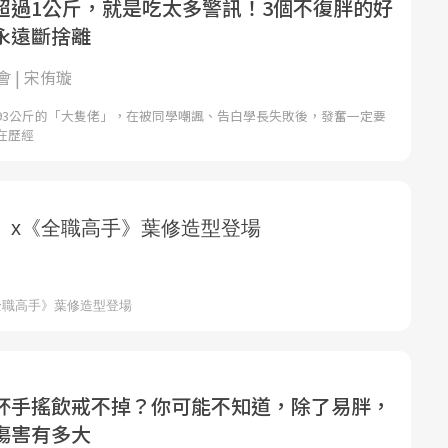
超過1公斤，就是吃太多警訊！3個不復胖的好
永遠斷捨離
 | 宋侑璇
93公斤的「大隻佬」，在被同學嘲諷、告白學長失敗後，發奮一定要
在歷經
杯手搖飲戒不掉？你可能不知道，除了易胖，
傷害有多大