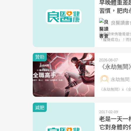
早晚體重差
習慣，肥肉
良醫讀書會
營養師宋侑璇曾是
「瘦身成功」！而
減肥
2017-02-09
老是一天一
它對身體的