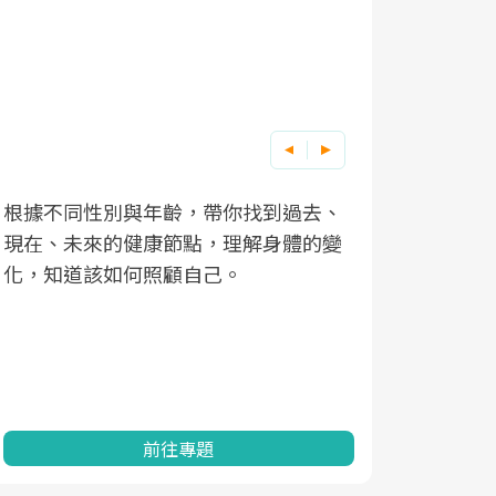
根據不同性別與年齡，帶你找到過去、
因應超高齡
現在、未來的健康節點，理解身體的變
「2025
化，知道該如何照顧自己。
康促進為目
民眾健康的
查、數據分
一起成為台
前往專題