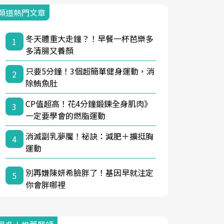
頻道熱門文章
冬天體重大走鐘？！早餐一杯芭樂多
1
多清腸又養顏
只要5分鐘！3個超簡單健身運動，消
2
除鮪魚肚
CP值超高！花4分鐘鍛鍊全身肌肉》
3
一定要學會的燃脂運動
消滅副乳夢魘！祕訣：減肥＋擴挺胸
4
運動
別再嫌陳妍希臉胖了！基因早就注定
5
你會胖哪裡