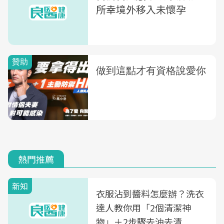
所幸境外移入未懷孕
熱門推薦
新知
衣服沾到醬料怎麼辦？洗衣
達人教你用「2個清潔神
物」＋2步驟去油去漬