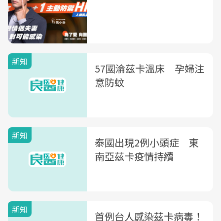
新知
57國淪茲卡溫床 孕婦注
意防蚊
新知
泰國出現2例小頭症 東
南亞茲卡疫情持續
新知
首例台人感染茲卡病毒！