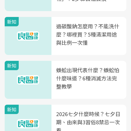
新知
過碳酸鈉怎麼用？不能洗什
麼？哪裡買？5種清潔用途
與比例一次懂
新知
蜈蚣出現代表什麼？蜈蚣怕
什麼味道？6種消滅方法完
整教學
新知
2026七夕什麼時候？七夕日
期、由來與3習俗8禁忌一次
看