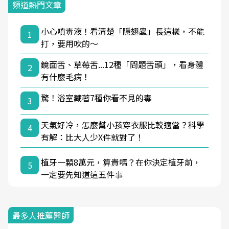
頻道熱門文章
小心噴毒液！看清楚「隱翅蟲」長這樣，不能
1
打，要用吹的～
鏡面舌、草莓舌...12種「問題舌頭」，看身體
2
有什麼毛病！
驚！浴室藏著7種你看不見的毒
3
天氣好冷，怎麼幫小孩穿衣服比較適當？科學
4
有解：比大人少X件就對了！
植牙一顆8萬元，算貴嗎？在你決定植牙前，
5
一定要先知道這五件事
最多人推薦醫師