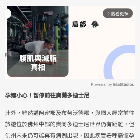
觀看更多
arrow_forward_ios
Powered by 
GliaStudios
孕婦小心！暫停前往奧蘭多迪士尼
Mute
此外，雖然邁阿密郡及布勞沃德郡，與國人經常前往
旅遊位於佛州中部的奧蘭多迪士尼世界仍有距離，但
佛州未來仍可能再有病例出現，因此疾管署呼籲懷孕