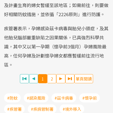
及計畫生育的婦女暫緩至該地區；如需前往，則要做
好相關防蚊措施，並依循「2226原則」進行防護。
疾管署表示，孕婦感染茲卡病毒與胎兒小頭症，及其
他胎兒腦部嚴重缺陷之因果關係，已具強烈科學共
識，其中又以第一孕期（懷孕前3個月）孕婦風險最
高，任何孕婦及計劃懷孕婦女都應暫緩前往流行地
區。
1
2
單頁閱讀
#防蚊
#感染風險
#茲卡病毒
#懷孕前
#疾管署
#疾病管制署
#境外移入