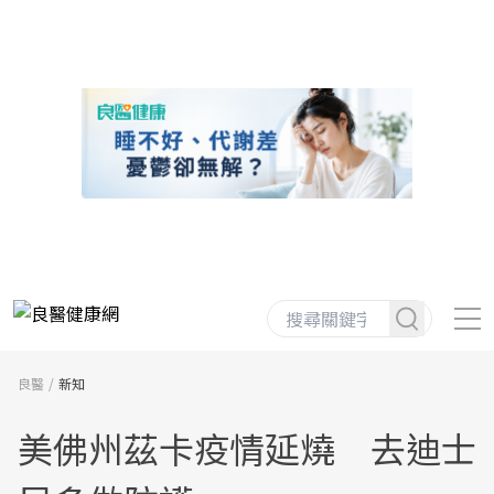
良醫
新知
美佛州茲卡疫情延燒 去迪士