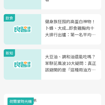
飲食
健身族狂囤的高蛋白神物！
卜蜂、大成...即食雞胸肉十
大排行出爐：第一名平均一
片不到50元
新知
大豆油、調和油還能吃嗎？
苯駢芘風波10大疑問：真正
該避開的是「這種用油方
式」
荷爾蒙時光機