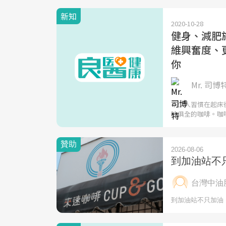
新知
2020-10-28
健身、減肥
維興奮度、
你
Mr. 司博特
不少人習慣在起床
味俱全的咖啡。咖