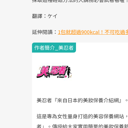
翻譯：ケイ
延伸閱讀：
1包就超過900kcal！不可
作者簡介_美忍者
美忍者『來自日本的美妝保養介紹網』
這是專為女性量身打造的美容保養網站
者」。傳授給大家實用簡單的美妝保養