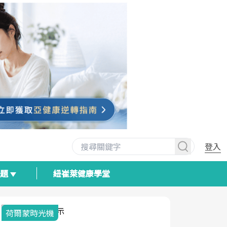
登入
專題
紐崔萊健康學堂
荷爾蒙時光機
2025健檢