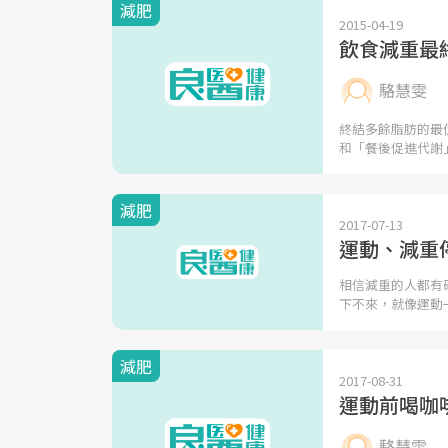
減肥
2015-04-19
飲食減重最
駱慧雯
終結多餘脂肪的最
和「餐後促進代謝
減肥
2017-07-13
運動、減重
相信減重的人都有
下不來，就像運動
減肥
2017-08-31
運動前喝咖
駱慧雯