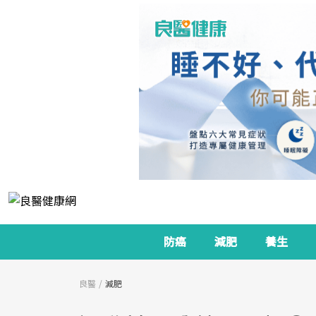
防癌
減肥
養生
良醫
減肥