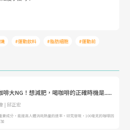
燃燒
#運動飲料
#脂肪細胞
#運動前
啡大NG！想減肥，喝咖啡的正確時機是.....
 | 邱正宏
重要成分，能提高人體消耗熱量的速率。研究發現，100毫克的咖啡因
可加