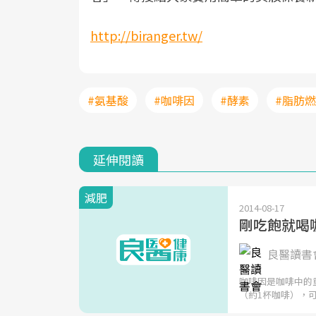
http://biranger.tw/
#氨基酸
#咖啡因
#酵素
#脂肪
延伸閱讀
減肥
2014-08-17
剛吃飽就喝咖
良醫讀書會
咖啡因是咖啡中的
（約1杯咖啡），