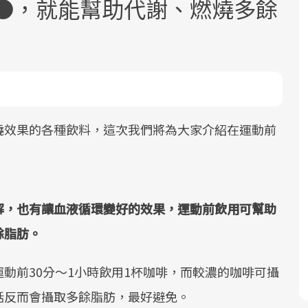
●●，就能幫助代謝、燃燒多餘
燒效果的各種飲料，這次我們將為大家介紹在運動前
面對超高齡社會的浪潮，台灣正在快速
2025年，就到良醫生活祭體驗「一站式
良醫健康網從「換季的身體變化」出
邁向「健康照護」的新時代。隨著國家
健康新生活」，從講座、體驗到運動，
發，透過醫學觀點與日常感受的對話，
政策如「健康台灣推動委員會」與「長
全面啟動你的健康革命！
建立對亞健康的認知，進而引導實際的
照3.0」的推進，「預防醫學」已成全民
改善行動。
關注的核心議題。然而，健檢不只是醫
解，也有讓血液循環變好的效果，運動前飲用可幫助
療院所的服務，更是民眾了解自身健康
餘脂肪。
狀況、啟動健康管理的重要起點。
動前30分～1小時飲用1杯咖啡，而較濃的咖啡可攝
前往專題
前往專題
前往專題
話反而會攝取多餘脂肪，最好避免。