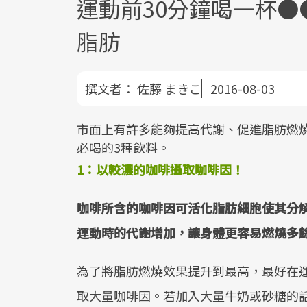
運動前30分鐘喝一杯
脂肪
撰文者：
佐藤 まきこ
2016-08-03
市面上有許多能夠提高代謝、促進脂肪燃
必喝的3種飲料。
1：以較濃的咖啡攝取咖啡因！
咖啡所含的咖啡因可活化脂肪細胞使其分
運動時的代謝增加，讓身體更容易燃燒多
為了將脂肪燃燒效果提升到最高，最好在運
取大量咖啡因。若加入大量牛奶或砂糖的