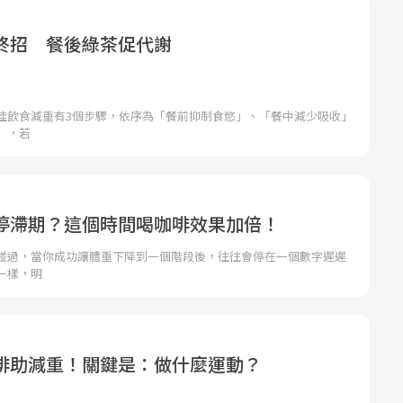
終招 餐後綠茶促代謝
佳飲食減重有3個步驟，依序為「餐前抑制食慾」、「餐中減少吸收」
」，若
停滯期？這個時間喝咖啡效果加倍！
碰過，當你成功讓體重下降到一個階段後，往往會停在一個數字遲遲
一樣，明
啡助減重！關鍵是：做什麼運動？