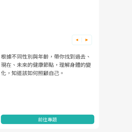
根據不同性別與年齡，帶你找到過去、
因應超高齡
現在、未來的健康節點，理解身體的變
「2025
化，知道該如何照顧自己。
康促進為目
民眾健康的
查、數據分
一起成為台
前往專題