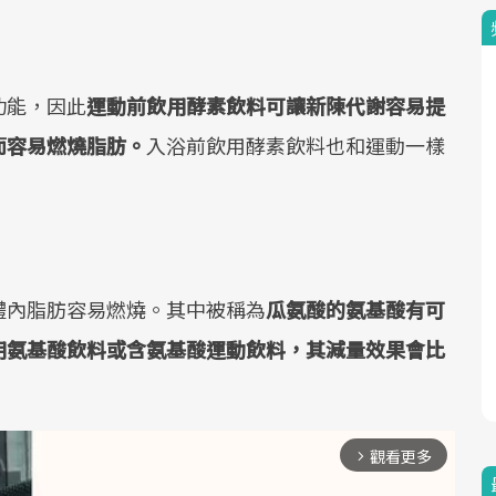
功能，因此
運動前飲用酵素飲料可讓新陳代謝容易提
而容易燃燒脂肪。
入浴前飲用酵素飲料也和運動一樣
體內脂肪容易燃燒。其中被稱為
瓜氨酸的氨基酸有可
用氨基酸飲料或含氨基酸運動飲料，其減量效果會比
觀看更多
arrow_forward_ios