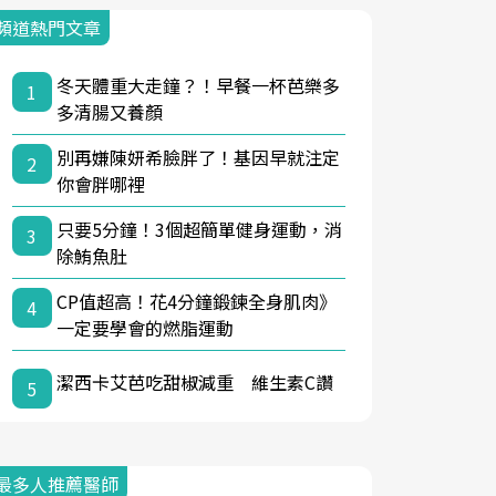
頻道熱門文章
冬天體重大走鐘？！早餐一杯芭樂多
1
多清腸又養顏
別再嫌陳妍希臉胖了！基因早就注定
2
你會胖哪裡
只要5分鐘！3個超簡單健身運動，消
3
除鮪魚肚
CP值超高！花4分鐘鍛鍊全身肌肉》
4
一定要學會的燃脂運動
潔西卡艾芭吃甜椒減重 維生素C讚
5
最多人推薦醫師