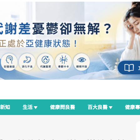
新知
生活
健康問良醫
百大良醫
健康
良醫生活祭
我與健康韌性的距離