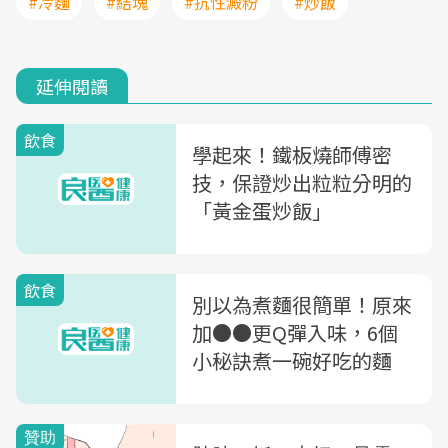
#冷麵
#結塊
#抗性澱粉
#炒飯
延伸閱讀
飲食
學起來！鐵板燒師傅密
技，保證炒出粒粒分明的
「黃金蛋炒飯」
飲食
別以為煮麵很簡單！原來
加●●更Q彈入味，6個
小秘訣煮一碗好吃的麵