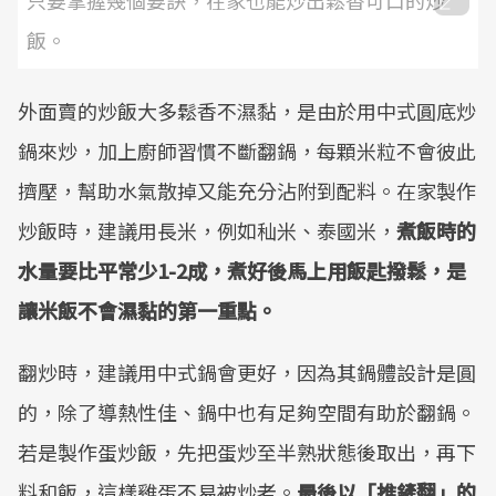
只要掌握幾個要訣，在家也能炒出鬆香可口的炒
飯。
外面賣的炒飯大多鬆香不濕黏，是由於用中式圓底炒
鍋來炒，加上廚師習慣不斷翻鍋，每顆米粒不會彼此
擠壓，幫助水氣散掉又能充分沾附到配料。在家製作
炒飯時，建議用長米，例如秈米、泰國米，
煮飯時的
水量要比平常少
1-2
成，煮好後馬上用飯匙撥鬆，是
讓米飯不會濕黏的第一重點。
翻炒時，建議用中式鍋會更好，因為其鍋體設計是圓
的，除了導熱性佳、鍋中也有足夠空間有助於翻鍋。
若是製作蛋炒飯，先把蛋炒至半熟狀態後取出，再下
料和飯，這樣雞蛋不易被炒老。
最後以「推鏟翻」的