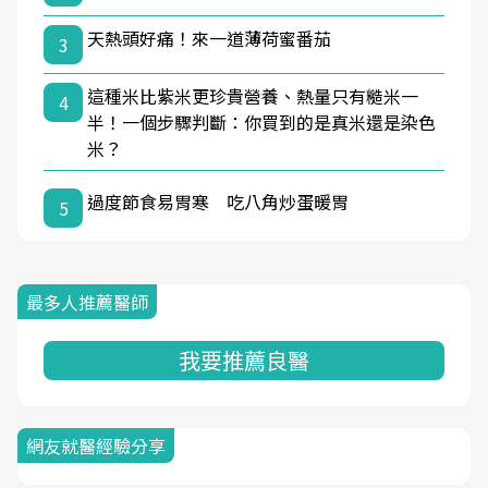
天熱頭好痛！來一道薄荷蜜番茄
3
這種米比紫米更珍貴營養、熱量只有糙米一
4
半！一個步驟判斷：你買到的是真米還是染色
米？
過度節食易胃寒 吃八角炒蛋暖胃
5
最多人推薦醫師
我要推薦良醫
網友就醫經驗分享