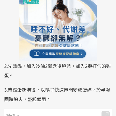
2.先熱鍋，加入冷油2湯匙後燒熱，加入2顆打勻的雞
蛋。
3.待雞蛋起泡後，以筷子快速攪開變成蛋碎，於半凝
固時熄火，盛起備用。
炒蛋。