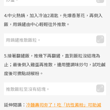
4.中火熱鍋，加入冷油2湯匙，先爆香蔥花，再倒入
飯，用鍋鏟由中心輕輕往外推散。
用鍋鏟推散飯粒。
5.接著翻鏟飯，推幾下再翻鏟，直到飯粒沒結塊為
止；最後倒入雞蛋再推散，邊用鹽調味炒勻，試吃鹹
度後可撒點胡椒粉。
推散飯粒至沒有結塊。
延伸閱讀：
冷麵壽司夯了！吃「抗性澱粉」可助減