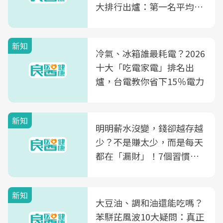
大排行出爐：第一名平均一
片不到50元
新知
冷氣、冰箱誰最耗電？2026
十大「吃電家電」排名出
爐，台電教你省下15％電力
新知
明明薪水沒變，錢卻越存越
少？不是賺太少，而是每天
都在「漏財」！7個習慣一
次看
新知
大豆油、調和油還能吃嗎？
苯駢芘風波10大疑問：真正