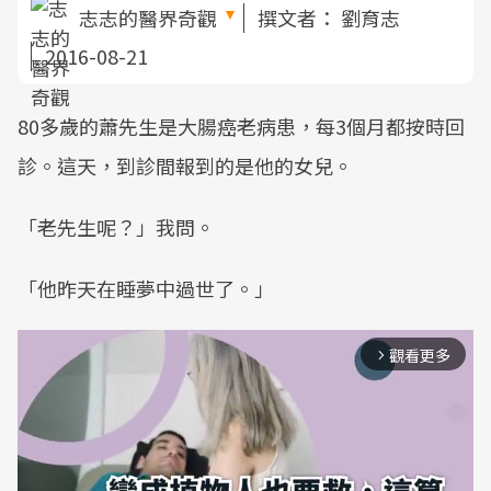
志志的醫界奇觀
撰文者：
劉育志
2016-08-21
80多歲的蕭先生是大腸癌老病患，每3個月都按時回
診。這天，到診間報到的是他的女兒。
「老先生呢？」我問。
「他昨天在睡夢中過世了。」
觀看更多
arrow_forward_ios