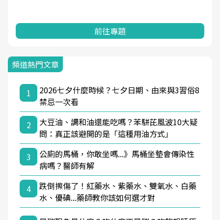
前往專題
頻道熱門文章
2026七夕什麼時候？七夕日期、由來與3習俗8
1
禁忌一次看
大豆油、調和油還能吃嗎？苯駢芘風波10大疑
2
問：真正該避開的是「這種用油方式」
公廁的馬桶，你敢坐嗎...》馬桶坐墊會傳染性
3
病嗎？醫師有解
跌倒擦傷了！紅藥水、紫藥水、雙氧水、白藥
4
水、優碘...藥師教你該如何選才對