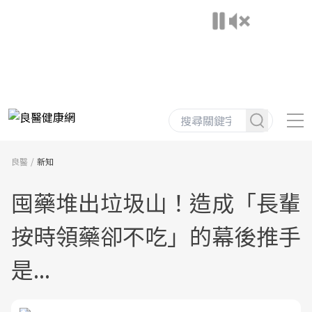
良醫
新知
囤藥堆出垃圾山！造成「長輩
按時領藥卻不吃」的幕後推手
是...