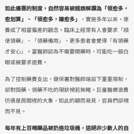
如此優惠的制度，自然容易被錯誤解讀為「領愈多，
愈划算」、「領愈多，賺愈多」
，實施多年以來，便
養成了相當偏差的觀念。臨床上經常有人會要求「順
便領藥」、「領藥備用」，更多患者會覺得「有領藥
才安心」。當醫師認為不需要開藥時，可能吃一頓白
眼或被要求退費。
為了控制藥費支出，健保署對醫師端設下重重限制，
卻對囤藥、領藥不吃的現狀視若無睹。巨量醫療浪費
彷彿是房間裡的大象，如此的顯而易見，官員們卻視
而不見。
每年有上百噸藥品被扔進垃圾桶，這絕非少數人的自