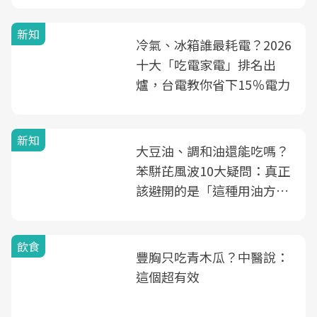
新知
冷氣、冰箱誰最耗電？2026
十大「吃電家電」排名出
爐，台電教你省下15％電力
新知
大豆油、調和油還能吃嗎？
苯駢芘風波10大疑問：真正
該避開的是「這種用油方
式」
飲食
豐胸只吃青木瓜？中醫說：
這個超有效