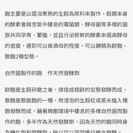
麴主要是以還沒煮熟的生穀為原料來製作，穀類本身
的酵素會與空氣中棲息的霉菌類、酵母菌等多樣的菌
族共同孕育、繁殖，並且分泌新鮮的酵素來提高酵母
的密度，達到可以做酒母的程度，可以歸類為餅麴、
散麴2種型態。
自然菌製作的麴 作天然發酵劑
餅麴是生穀研磨之後，揉捏成糕餅的型態發酵而成，
散麴是散裝麴的一種，用浸泡的生穀粒或蒸米植入種
麴發酵而成，藉著周圍環境中棲息的多樣自然菌而製
作的麴，多半作為天然發酵劑，因為天然的麴同時身
為糖化劑和發酵劑，所以可以同部進行複合發酵。