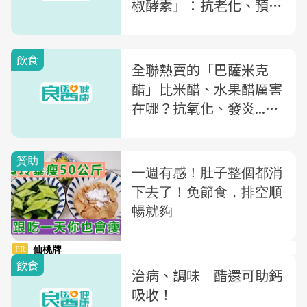
椒酵素」：抗老化、預防
癌症
飲食
全聯熱賣的「巴薩米克
醋」比米醋、水果醋厲害
在哪？抗氧化、發炎...它
的功效、如何料理，營養
師一次解析
飲食
治病、調味 醋還可助鈣
吸收！