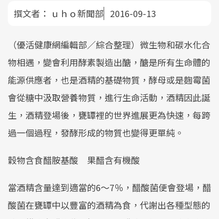
撰文者：
ｕｈｏ新聞部
2016-09-13
（優活健康網編輯部／綜合整理）微生物和碳水化合
物相遇，變會利用酵素製造出醣，醣是所有生命體的
能源供應者，也是酒精的基礎物質，酵母或是麴霉菌
會從糖中汲取營養物質，進行生命活動，酒精因此誕
生，酒精登場後，甕罈裡的世界進展更為快速，每跨
過一個過程，發酵形成的物質也變得更單純。
穀物含食醋胺基酸 果醋含有機酸
當酒精含量達到適當的6～7％，醋酸菌便會登場，醋
酸菌在甕罈中以豐富的酒精為食，代謝出各種型態的