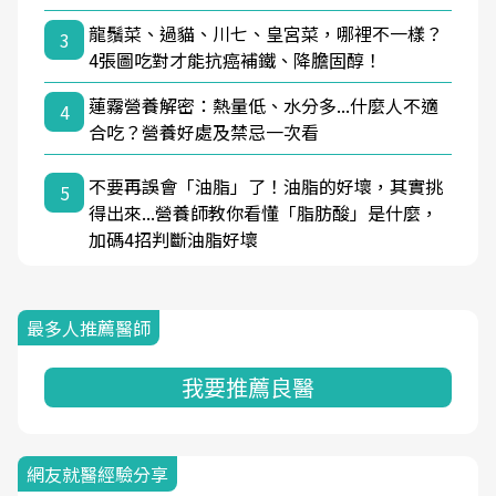
龍鬚菜、過貓、川七、皇宮菜，哪裡不一樣？
3
4張圖吃對才能抗癌補鐵、降膽固醇！
蓮霧營養解密：熱量低、水分多...什麼人不適
4
合吃？營養好處及禁忌一次看
不要再誤會「油脂」了！油脂的好壞，其實挑
5
得出來...營養師教你看懂「脂肪酸」是什麼，
加碼4招判斷油脂好壞
最多人推薦醫師
我要推薦良醫
網友就醫經驗分享