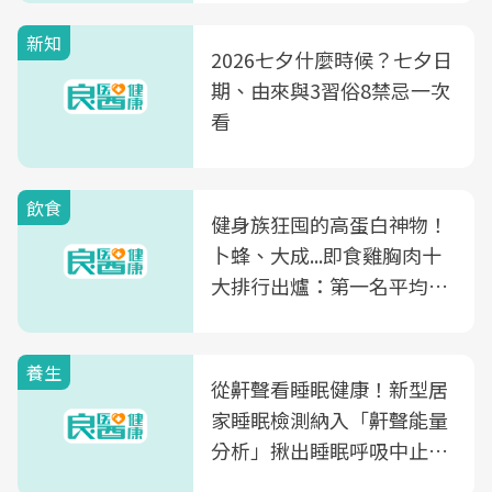
新知
2026七夕什麼時候？七夕日
期、由來與3習俗8禁忌一次
看
飲食
健身族狂囤的高蛋白神物！
卜蜂、大成...即食雞胸肉十
大排行出爐：第一名平均一
片不到50元
養生
從鼾聲看睡眠健康！新型居
家睡眠檢測納入「鼾聲能量
分析」揪出睡眠呼吸中止症
風險