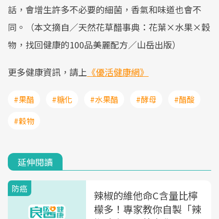
話，會增生許多不必要的細菌，香氣和味道也會不
同。（本文摘自／天然花草醋事典：花葉×水果×穀
物，找回健康的100品美麗配方／山岳出版）
更多健康資訊，請上
《優活健康網》
#果醋
#糖化
#水果醋
#酵母
#醋酸
#穀物
延伸閱讀
防癌
辣椒的維他命C含量比檸
檬多！專家教你自製「辣