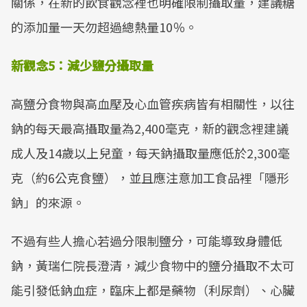
關係，在新的飲食觀念裡也明確限制攝取量，建議糖
的添加量一天勿超過總熱量10％。
新觀念
5
：
減少鹽分攝取量
高鹽分食物與高血壓及心血管疾病皆有相關性，以往
鈉的每天最高攝取量為2,400毫克，新的觀念裡建議
成人及14歲以上兒童，每天鈉攝取量應低於2,300毫
克（約6公克食鹽），並且應注意加工食品裡「隱形
鈉」的來源。
不過有些人擔心若過分限制鹽分，可能導致身體低
鈉，黃瑞仁院長澄清，減少食物中的鹽分攝取不太可
能引發低鈉血症，臨床上都是藥物（利尿劑）、心臟