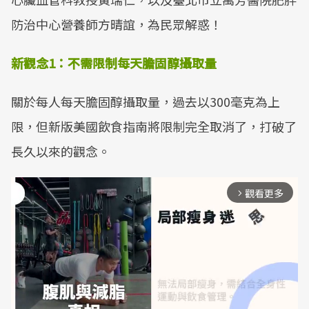
防治中心營養師方晴誼，為民眾解惑！
新觀念
1
：
不需限制每天膽固醇攝取量
關於每人每天膽固醇攝取量，過去以300毫克為上
限，但新版美國飲食指南將限制完全取消了，打破了
長久以來的觀念。
觀看更多
arrow_forward_ios