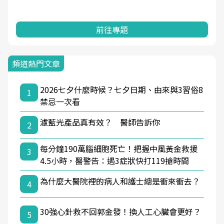
前往專題
頻道熱門文章
2026七夕什麼時候？七夕日期、由來與3習俗8
1
禁忌一次看
濾藍光產品真有效？ 醫師告訴你
2
每分鐘190萬腦細胞死亡！把握中風黃金救援
3
4.5小時，醫警告：遇3症狀快打119搶時間
為什麼大醫院裡的病人和護士總是衝來衝去？
4
30強心針救不回郭金發！換人工心臟會更好？
5