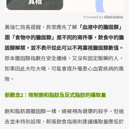
Powered by 
GliaStudios
黃瑞仁院長提醒，民眾應先了解
「血液中的膽固醇」
Mute
跟「食物中的膽固醇」是不同的兩件事，飲食中的膽
固醇解禁，並不表示從此可以不再重視膽固醇數值。
原本膽固醇指數在安全邊緣，又沒有固定服藥的人，
如果因此大吃大喝，可能會提升罹患心血管疾病的風
險。
新觀念
2
：
限制飽和脂肪及反式脂肪的攝取量
飽和脂肪跟膽固醇一樣，總被視為健康的殺手，但過
去並未特別設限，新版飲食指南則建議攝取量應低於