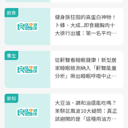
飲食
健身族狂囤的高蛋白神物！
卜蜂、大成...即食雞胸肉十
大排行出爐：第一名平均一
片不到50元
養生
從鼾聲看睡眠健康！新型居
家睡眠檢測納入「鼾聲能量
分析」揪出睡眠呼吸中止症
風險
新知
大豆油、調和油還能吃嗎？
苯駢芘風波10大疑問：真正
該避開的是「這種用油方
式」