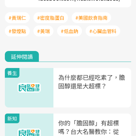
#黃瑞仁
#密度脂蛋白
#美國飲食指南
#發煙點
#黃瑞
#低血鈉
#心臟血管科
延伸閱讀
養生
為什麼都已經吃素了，膽
固醇還是大超標？
新知
你的「膽固醇」有超標
嗎？台大名醫教你：從