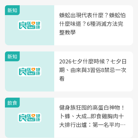
新知
蜈蚣出現代表什麼？蜈蚣怕
什麼味道？6種消滅方法完
整教學
新知
2026七夕什麼時候？七夕日
期、由來與3習俗8禁忌一次
看
飲食
健身族狂囤的高蛋白神物！
卜蜂、大成...即食雞胸肉十
大排行出爐：第一名平均一
片不到50元