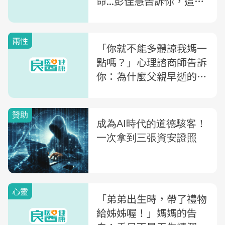
命...彭佳慧告訴你，這就
是「媽媽」
兩性
「你就不能多體諒我媽一
點嗎？」心理諮商師告訴
你：為什麼父親早逝的丈
夫最「媽寶」
心靈
「弟弟出生時，帶了禮物
給姊姊喔！」媽媽的告