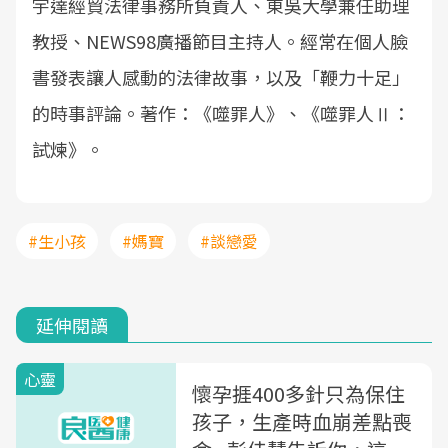
宇達經貿法律事務所負責人、東吳大學兼任助理
教授、NEWS98廣播節目主持人。經常在個人臉
書發表讓人感動的法律故事，以及「鞭力十足」
的時事評論。著作：《噬罪人》、《噬罪人Ⅱ：
試煉》。
#生小孩
#媽寶
#談戀愛
延伸閱讀
心靈
懷孕捱400多針只為保住
孩子，生產時血崩差點喪