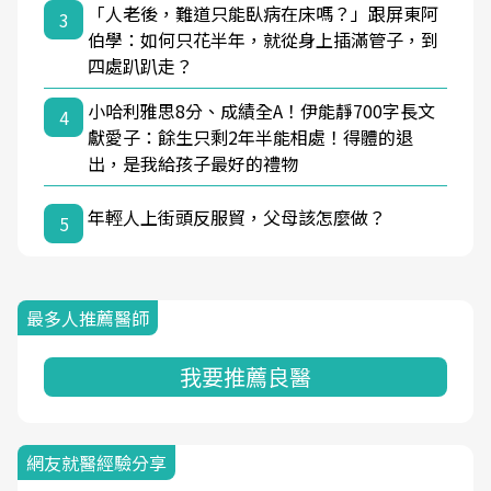
「人老後，難道只能臥病在床嗎？」跟屏東阿
3
伯學：如何只花半年，就從身上插滿管子，到
四處趴趴走？
小哈利雅思8分、成績全A！伊能靜700字長文
4
獻愛子：餘生只剩2年半能相處！得體的退
出，是我給孩子最好的禮物
年輕人上街頭反服貿，父母該怎麼做？
5
最多人推薦醫師
我要推薦良醫
網友就醫經驗分享