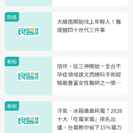
片不到50元
防癌
大腸癌開始找上年輕人！醫
提醒四十世代三件事
新知
陪伴，從三神開始。全台不
孕症領域達文西婦科手術經
驗最豐富女性醫師之一張永
玲領軍，打造全台首創「生
殖銀行概念形象館」，攜手
新知
光田醫院建構360度女性健
冷氣、冰箱誰最耗電？2026
康照護生態圈
十大「吃電家電」排名出
爐，台電教你省下15％電力