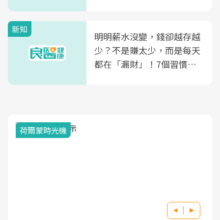
新知
明明薪水沒變，錢卻越存越
少？不是賺太少，而是每天
都在「漏財」！7個習慣一
次看
荷爾蒙時光機