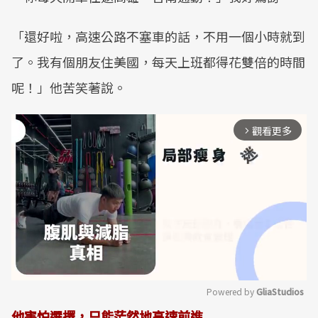
「還好啦，高速公路不塞車的話，不用一個小時就到
了。我有個朋友住美國，每天上班都得花雙倍的時間
呢！」他苦笑著說。
觀看更多
arrow_forward_ios
Powered by 
GliaStudios
他害怕選擇，只能茫然地高速前進