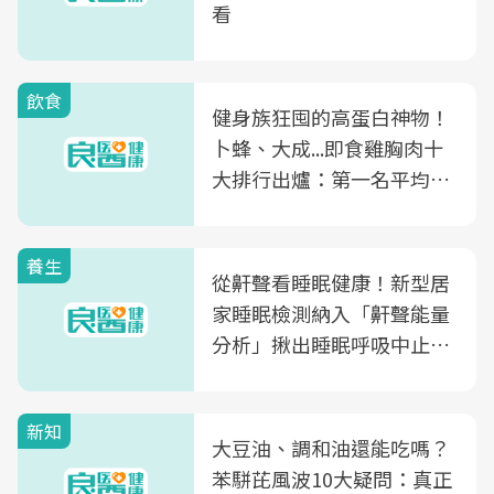
看
飲食
健身族狂囤的高蛋白神物！
卜蜂、大成...即食雞胸肉十
大排行出爐：第一名平均一
片不到50元
養生
從鼾聲看睡眠健康！新型居
家睡眠檢測納入「鼾聲能量
分析」揪出睡眠呼吸中止症
風險
新知
大豆油、調和油還能吃嗎？
苯駢芘風波10大疑問：真正