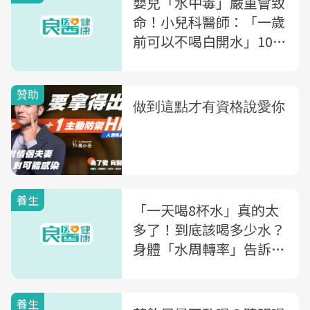
嬰兒「水中毒」嚴重會致
命！小兒科醫師：「一歲
前可以不喝白開水」10大
原因
養生
「一天喝8杯水」真的太
多了！到底該喝多少水？
身體「水周轉率」告訴你
答案
養生