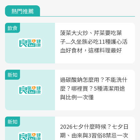
熱門推薦
飲食
菠菜大火炒、芹菜要吃葉
子....久坐族必吃11種護心活
血好食材，這樣料理最好
新知
過碳酸鈉怎麼用？不能洗什
麼？哪裡買？5種清潔用途
與比例一次懂
新知
2026七夕什麼時候？七夕日
期、由來與3習俗8禁忌一次