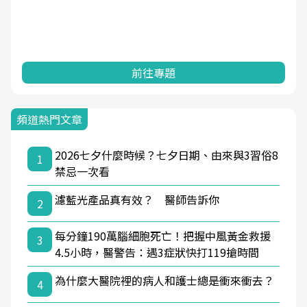
前往專題
頻道熱門文章
2026七夕什麼時候？七夕日期、由來與3習俗8
1
禁忌一次看
濾藍光產品真有效？ 醫師告訴你
2
每分鐘190萬腦細胞死亡！把握中風黃金救援
3
4.5小時，醫警告：遇3症狀快打119搶時間
為什麼大醫院裡的病人和護士總是衝來衝去？
4