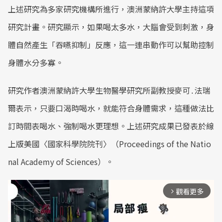
上述研究為多家研究機構所進行，澳洲蒙納許大學主持這項
研究計畫。研究顯示，如果喝太多水，大腦會受到刺激，身
體自然產生「吞嚥抑制」反應，這一連串動作可以幫助控制
身體水分多寡。
研究作者澳洲蒙納許大學生物醫學研究所副教授麥可․法瑞
爾表示，只要口渴時喝水，就能符合身體需求，這種做法比
訂時間表喝水、強制喝水更理想。上述研究成果已發表於線
上版美國〈國家科學院院刊〉（Proceedings of the Natio
nal Academy of Sciences）。
觀看更多
arrow_forward_ios