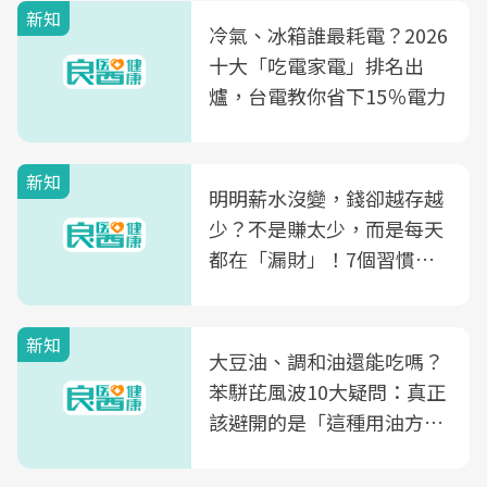
新知
冷氣、冰箱誰最耗電？2026
十大「吃電家電」排名出
爐，台電教你省下15％電力
新知
明明薪水沒變，錢卻越存越
少？不是賺太少，而是每天
都在「漏財」！7個習慣一
次看
新知
大豆油、調和油還能吃嗎？
苯駢芘風波10大疑問：真正
該避開的是「這種用油方
式」