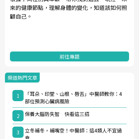
來的健康節點，理解身體的變化，知道該如何照
顧自己。
前往專題
頻道熱門文章
「耳朵、印堂、山根、唇舌」中醫師教你：4
1
部位預測心臟病風險
保養大腦防失智 快看這三招
2
立冬補冬，補嘴空！中醫師：這4類人不宜過
3
食