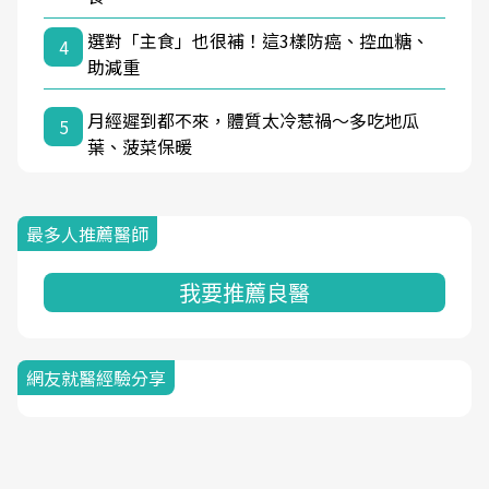
選對「主食」也很補！這3樣防癌、控血糖、
4
助減重
月經遲到都不來，體質太冷惹禍〜多吃地瓜
5
葉、菠菜保暖
最多人推薦醫師
我要推薦良醫
網友就醫經驗分享