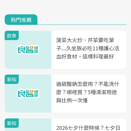
熱門推薦
飲食
菠菜大火炒、芹菜要吃葉
子....久坐族必吃11種護心活
血好食材，這樣料理最好
新知
過碳酸鈉怎麼用？不能洗什
麼？哪裡買？5種清潔用途
與比例一次懂
新知
2026七夕什麼時候？七夕日