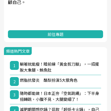
顧自己。
前往專題
頻道熱門文章
躺著就能瘦！睡前練「黃金剪刀腳」，一招擺
1
脫大象腿、鮪魚肚
燃脂抗發炎 酪梨扮演5大狠角色
2
隨時都能做！日本正夯「空氣跳繩」：下半身
3
扭轉跳，小腹不見、大腿變細了！
減肥期間想吃鍋？這款「超低卡火鍋」，自己
4