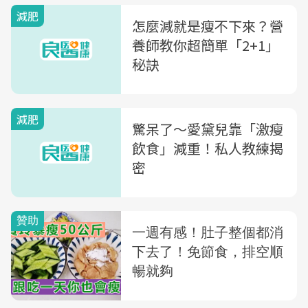
減肥
怎麼減就是瘦不下來？營
養師教你超簡單「2+1」
秘訣
減肥
驚呆了〜愛黛兒靠「激瘦
飲食」減重！私人教練揭
密