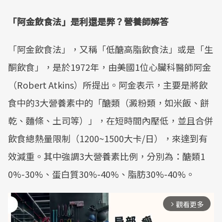
「阿金飲食法」是利還是弊？營養師解答
「阿金飲食法」，又稱「低醣高脂飲食法」或是「生
酮飲食」，是於1972年，由美國1位心臟科醫師阿金
（Robert Atkins）所提出。阿金表示，主要是將飲
食中的3大營養素中的「醣類（澱粉類，如米飯、餅
乾、麵條、土司等）」，在短時間內壓低，並且合併
飲食總熱量限制（1200~1500大卡/日），來達到有
效減重。其中強調3大營養素比例，分別為：醣類1
0%-30%、蛋白質30%-40%、脂肪30%-40%。
觀看更多
arrow_forward_ios