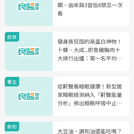
期、由來與3習俗8禁忌一次
看
飲食
健身族狂囤的高蛋白神物！
卜蜂、大成...即食雞胸肉十
大排行出爐：第一名平均一
片不到50元
養生
從鼾聲看睡眠健康！新型居
家睡眠檢測納入「鼾聲能量
分析」揪出睡眠呼吸中止症
風險
新知
大豆油、調和油還能吃嗎？