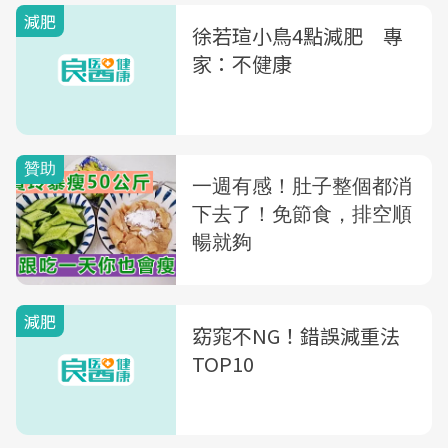
減肥
徐若瑄小鳥4點減肥 專
家：不健康
減肥
窈窕不NG！錯誤減重法
TOP10