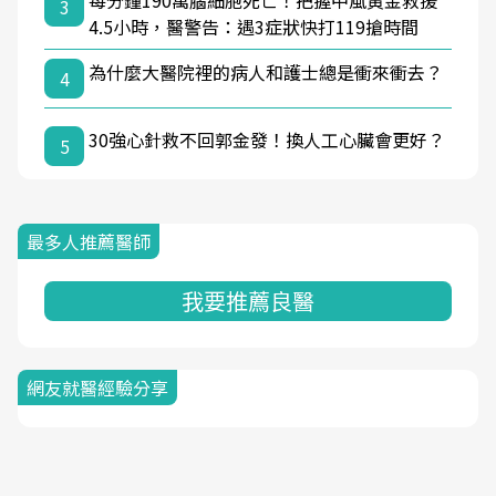
每分鐘190萬腦細胞死亡！把握中風黃金救援
3
4.5小時，醫警告：遇3症狀快打119搶時間
為什麼大醫院裡的病人和護士總是衝來衝去？
4
30強心針救不回郭金發！換人工心臟會更好？
5
最多人推薦醫師
我要推薦良醫
網友就醫經驗分享