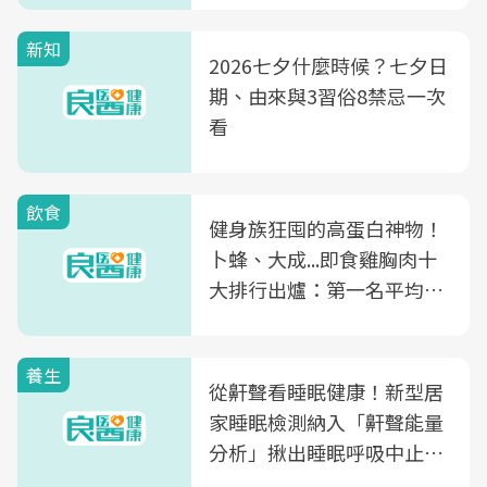
新知
2026七夕什麼時候？七夕日
期、由來與3習俗8禁忌一次
看
飲食
健身族狂囤的高蛋白神物！
卜蜂、大成...即食雞胸肉十
大排行出爐：第一名平均一
片不到50元
養生
從鼾聲看睡眠健康！新型居
家睡眠檢測納入「鼾聲能量
分析」揪出睡眠呼吸中止症
風險