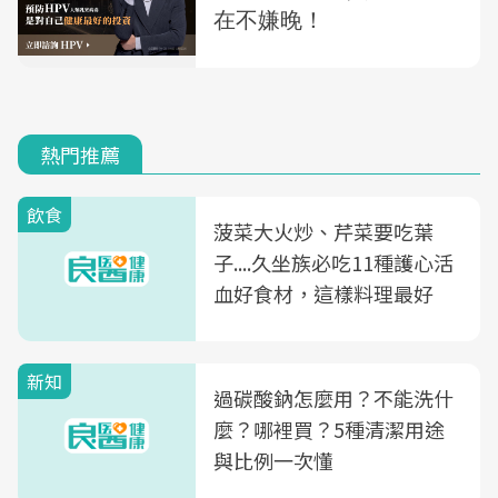
熱門推薦
飲食
菠菜大火炒、芹菜要吃葉
子....久坐族必吃11種護心活
血好食材，這樣料理最好
新知
過碳酸鈉怎麼用？不能洗什
麼？哪裡買？5種清潔用途
與比例一次懂