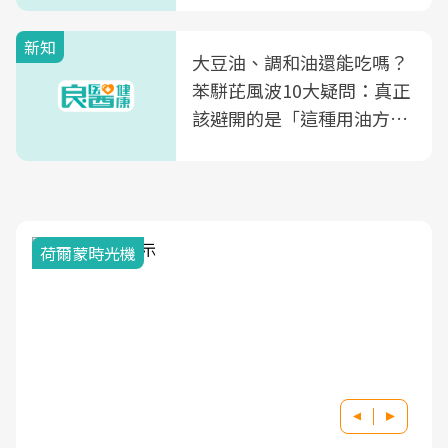
新知
大豆油、調和油還能吃嗎？
苯駢芘風波10大疑問：真正
該避開的是「這種用油方
式」
荷爾蒙時光機