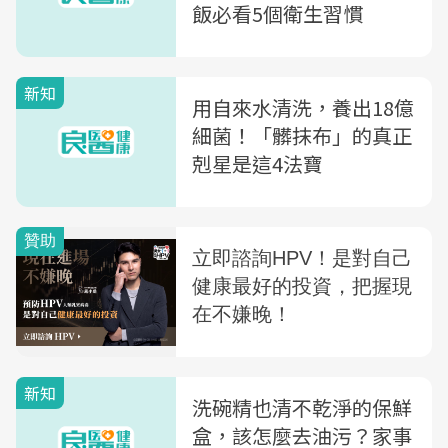
飯必看5個衛生習慣
新知
用自來水清洗，養出18億
細菌！「髒抹布」的真正
剋星是這4法寶
新知
洗碗精也清不乾淨的保鮮
盒，該怎麼去油污？家事