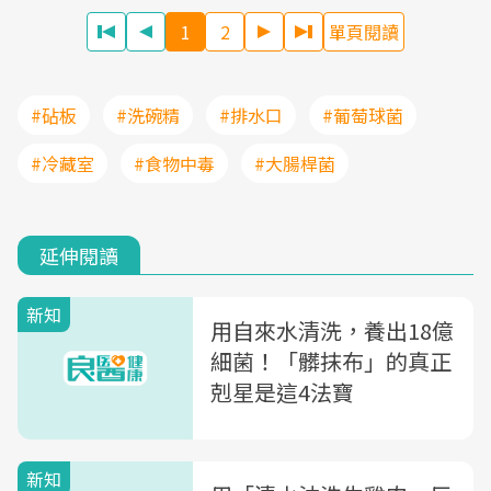
1
2
單頁閱讀
#砧板
#洗碗精
#排水口
#葡萄球菌
#冷藏室
#食物中毒
#大腸桿菌
延伸閱讀
新知
用自來水清洗，養出18億
細菌！「髒抹布」的真正
剋星是這4法寶
新知