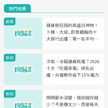
熱門推薦
飲食
健身族狂囤的高蛋白神物！
卜蜂、大成...即食雞胸肉十
大排行出爐：第一名平均一
片不到50元
新知
冷氣、冰箱誰最耗電？2026
十大「吃電家電」排名出
爐，台電教你省下15％電力
新知
明明薪水沒變，錢卻越存越
少？不是賺太少，而是每天