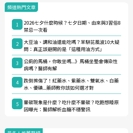
頻道熱門文章
2026七夕什麼時候？七夕日期、由來與3習俗8
1
禁忌一次看
大豆油、調和油還能吃嗎？苯駢芘風波10大疑
2
問：真正該避開的是「這種用油方式」
公廁的馬桶，你敢坐嗎...》馬桶坐墊會傳染性
3
病嗎？醫師有解
跌倒擦傷了！紅藥水、紫藥水、雙氧水、白藥
4
水、優碘...藥師教你該如何選才對
暈碳現象是什麼？吃什麼不暈碳？吃飽想睡原
5
因曝光：醫師解析血糖不穩警訊