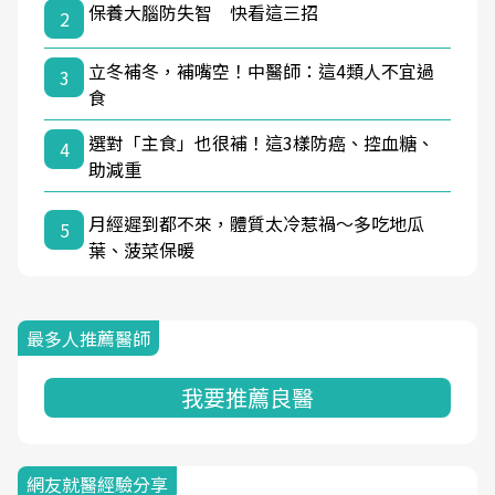
保養大腦防失智 快看這三招
2
立冬補冬，補嘴空！中醫師：這4類人不宜過
3
食
選對「主食」也很補！這3樣防癌、控血糖、
4
助減重
月經遲到都不來，體質太冷惹禍〜多吃地瓜
5
葉、菠菜保暖
最多人推薦醫師
我要推薦良醫
網友就醫經驗分享