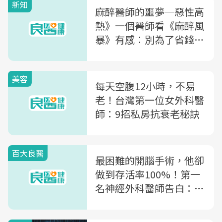
新知
麻醉醫師的噩夢─惡性高
熱》一個醫師看《麻醉風
暴》有感：別為了省錢不
顧人命！
美容
每天空腹12小時，不易
老！台灣第一位女外科醫
師：9招私房抗衰老秘訣
百大良醫
最困難的開腦手術，他卻
做到存活率100%！第一
名神經外科醫師告白：
「冷血」是為救更多人命