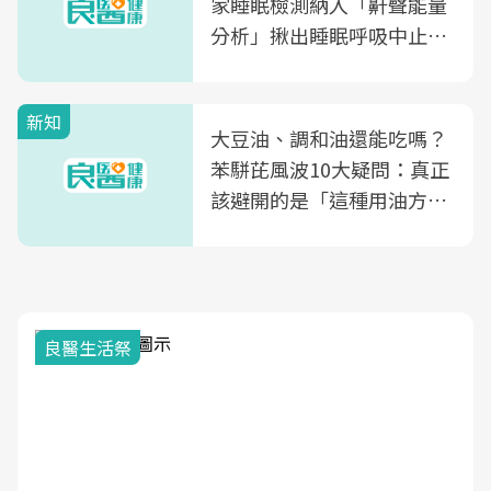
家睡眠檢測納入「鼾聲能量
分析」揪出睡眠呼吸中止症
風險
新知
大豆油、調和油還能吃嗎？
苯駢芘風波10大疑問：真正
該避開的是「這種用油方
式」
良醫生活祭