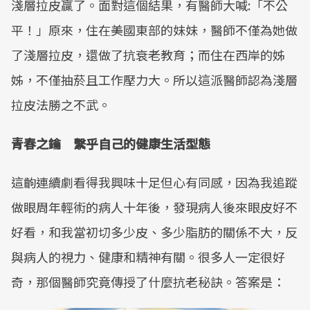
淺層拉皮贏了。面對這個結果，有醫師大喊:「不公
平！」原來，住在美國東部的妹妹，醫師不僅為她做
了淺層拉皮，還做了抗衰老教育；而住在西岸的姊
姊，不僅抽菸且工作壓力大。所以這派醫師認為淺層
拉皮法勝之不武。
青春之鑰 繫乎自己的健康生活型態
這齣連續劇看得我興味十足但心有同感，因為我追蹤
做眼周年輕術的病人十年後，發現病人後來眼皮好不
好看，和我當初切多少皮、多少脂肪的關係不大，反
與病人的視力、健康和精神有關。很多人一定很好
奇，那個醫師究竟傳授了什麼抗老秘訣。答案是：