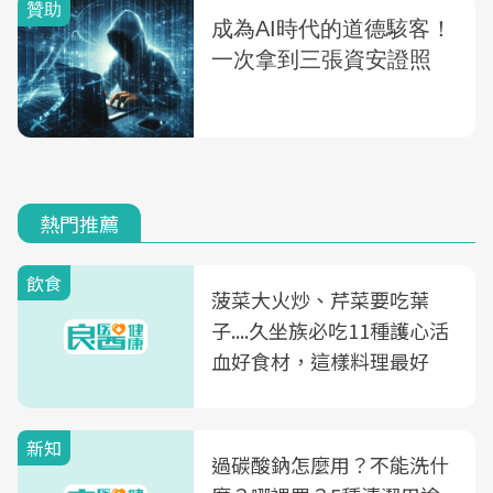
熱門推薦
飲食
菠菜大火炒、芹菜要吃葉
子....久坐族必吃11種護心活
血好食材，這樣料理最好
新知
過碳酸鈉怎麼用？不能洗什