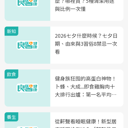
麼？哪裡買？5種清潔用途
與比例一次懂
新知
2026七夕什麼時候？七夕日
期、由來與3習俗8禁忌一次
看
飲食
健身族狂囤的高蛋白神物！
卜蜂、大成...即食雞胸肉十
大排行出爐：第一名平均一
片不到50元
養生
從鼾聲看睡眠健康！新型居