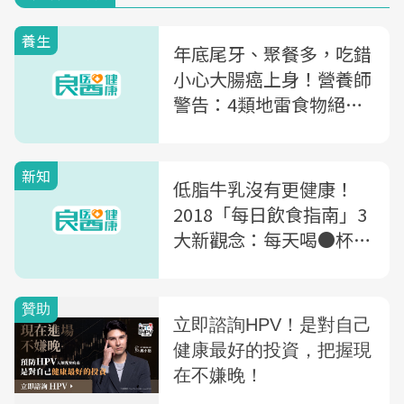
養生
年底尾牙、聚餐多，吃錯
小心大腸癌上身！營養師
警告：4類地雷食物絕對
別碰
新知
低脂牛乳沒有更健康！
2018「每日飲食指南」3
大新觀念：每天喝●杯補
鈣