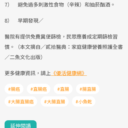
7） 避免過多刺激性食物（辛辣）和抽菸酗酒。
8） 早期發現／
醫院有提供免費糞便篩檢，民眾應養成定期篩檢習
慣。（本文摘自／貳拾醫典：家庭健康營養照護全書
／二魚文化出版）
更多健康資訊，請上
《優活健康網》
#腸癌
#直腸癌
#直腸
#腸直腸
#大腸直腸癌
#大腸直腸
#小魚乾
延伸閱讀