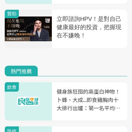
熱門推薦
飲食
健身族狂囤的高蛋白神物！
卜蜂、大成...即食雞胸肉十
大排行出爐：第一名平均一
片不到50元
防癌