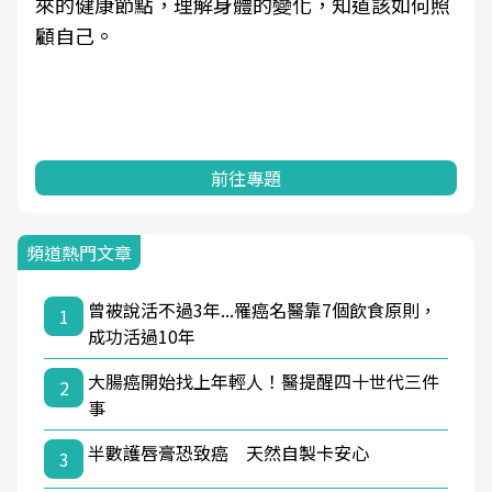
來的健康節點，理解身體的變化，知道該如何照
顧自己。
前往專題
頻道熱門文章
曾被說活不過3年...罹癌名醫靠7個飲食原則，
1
成功活過10年
大腸癌開始找上年輕人！醫提醒四十世代三件
2
事
半數護唇膏恐致癌 天然自製卡安心
3