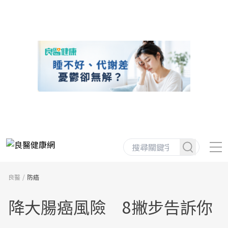
良醫
防癌
降大腸癌風險 8撇步告訴你