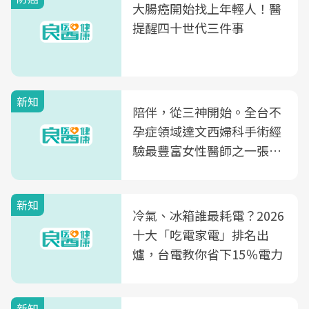
大腸癌開始找上年輕人！醫
提醒四十世代三件事
新知
陪伴，從三神開始。全台不
孕症領域達文西婦科手術經
驗最豐富女性醫師之一張永
玲領軍，打造全台首創「生
殖銀行概念形象館」，攜手
新知
光田醫院建構360度女性健
冷氣、冰箱誰最耗電？2026
康照護生態圈
十大「吃電家電」排名出
爐，台電教你省下15％電力
新知