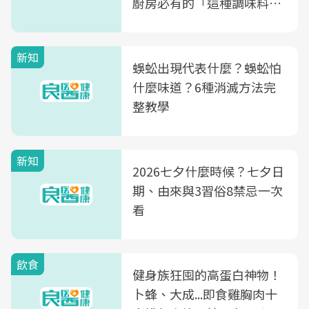
廚房必有的「這種調味料」
竟是蒼蠅剋星～
新知
蜈蚣出現代表什麼？蜈蚣怕
什麼味道？6種消滅方法完
整教學
新知
2026七夕什麼時候？七夕日
期、由來與3習俗8禁忌一次
看
飲食
健身族狂囤的高蛋白神物！
卜蜂、大成...即食雞胸肉十