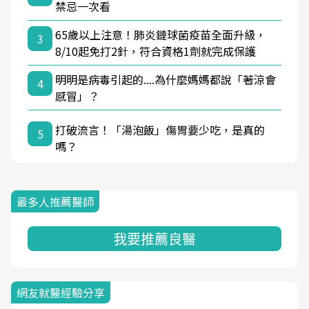
禁忌一次看
65歲以上注意！肺炎鏈球菌疫苗全面升級，
3
8/10起免打2針，符合資格1劑就完成保護
明明是病毒引起的....為什麼媽媽都說「著涼會
4
感冒」？
打破流言！「湯泡飯」傷胃要少吃，是真的
5
嗎？
最多人推薦醫師
我要推薦良醫
網友就醫經驗分享