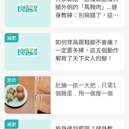
腿外側的「馬鞍肉」...健
身教練：別搞錯了，這是
用來防膝蓋痛的！
減肥
如何穿高跟鞋腳不會痛？
一定要多練，這五個動作
解救了天下女人的腳！
減肥
瘦身遇到瓶頸？健身教