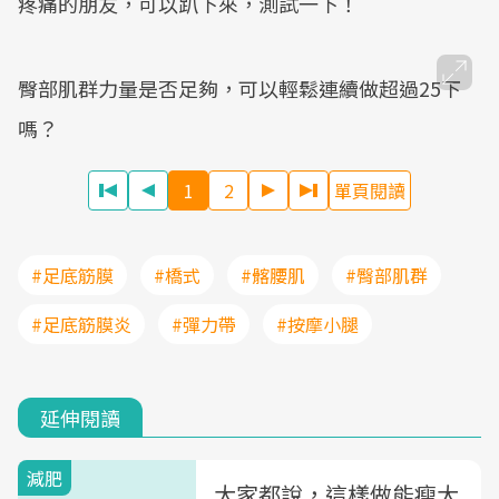
疼痛的朋友，可以趴下來，測試一下！
臀部肌群力量是否足夠，可以輕鬆連續做超過25下
嗎？
1
2
單頁閱讀
#足底筋膜
#橋式
#髂腰肌
#臀部肌群
#足底筋膜炎
#彈力帶
#按摩小腿
延伸閱讀
減肥
大家都說，這樣做能瘦大