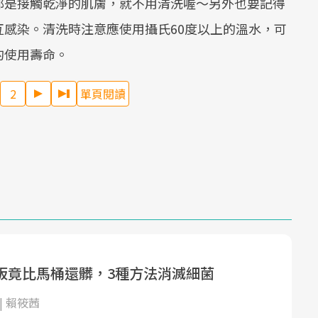
都是接觸乾淨的肌膚，就不用清洗喔～另外也要記得
感染。清洗時注意應使用攝氏60度以上的溫水，可
的使用壽命。
2
單頁閱讀
板竟比馬桶還髒，3種方法消滅細菌
| 賴筱茜