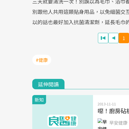
三天就要清洗一次！別誤以為毛巾、浴巾
別跟他人共用這類貼身用品，以免細菌交互
以的話也最好加入抗菌清潔劑，延長毛巾
1
#健康
延伸閱讀
新知
2013-11-11
噁！廚房砧
早安健康 