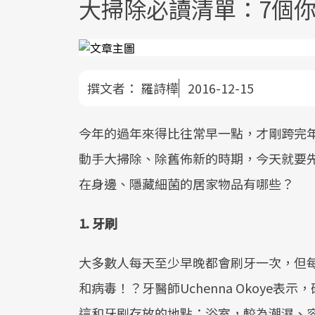
大掃除必讀清單：7個
撰文者：
羅詩樺
2016-12-15
今年的過年來得比往常早一點，才剛跨完
動手大掃除、除舊佈新的時期，今天就要
在身邊、隱藏細菌的居家物品有哪些？
1. 牙刷
大多數人每天至少早晚都會刷牙一次，但
和病毒！？牙醫師Uchenna Okoye
這和牙刷存放的地點：浴室，較為潮濕、