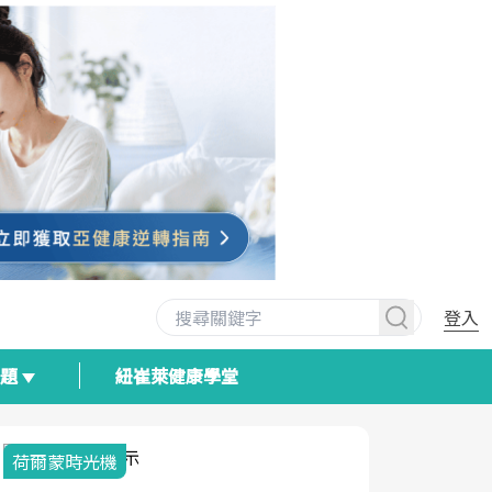
登入
專題
紐崔萊健康學堂
荷爾蒙時光機
2025健檢