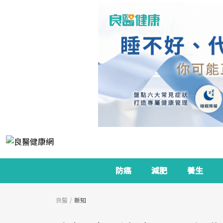
防癌
減肥
養生
良醫
新知