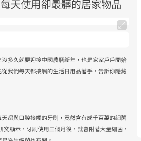
你每天使用卻最髒的居家物品
年沒多久就要迎接中國農曆新年，也是家家戶戶開始
面對超高齡社會的浪潮，台灣正在快速
2025年，就到良醫生活祭體驗「一站式
良醫健康網從「換季的身體變化」出
邁向「健康照護」的新時代。隨著國家
健康新生活」，從講座、體驗到運動，
發，透過醫學觀點與日常感受的對話，
先從我們每天都接觸的生活日用品著手，告訴你隱藏
政策如「健康台灣推動委員會」與「長
全面啟動你的健康革命！
建立對亞健康的認知，進而引導實際的
照3.0」的推進，「預防醫學」已成全民
改善行動。
關注的核心議題。然而，健檢不只是醫
療院所的服務，更是民眾了解自身健康
狀況、啟動健康管理的重要起點。
每天都與口腔接觸的牙刷，竟然含有成千百萬的細菌
前往專題
前往專題
前往專題
表示，研究顯示，牙刷使用三個月後，就會附著大量細菌，
容易滋生細菌也有關。