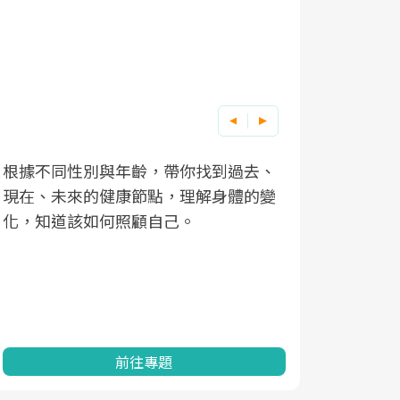
根據不同性別與年齡，帶你找到過去、
因應超高齡
現在、未來的健康節點，理解身體的變
「2025
化，知道該如何照顧自己。
康促進為目
民眾健康的
查、數據分
一起成為台
前往專題