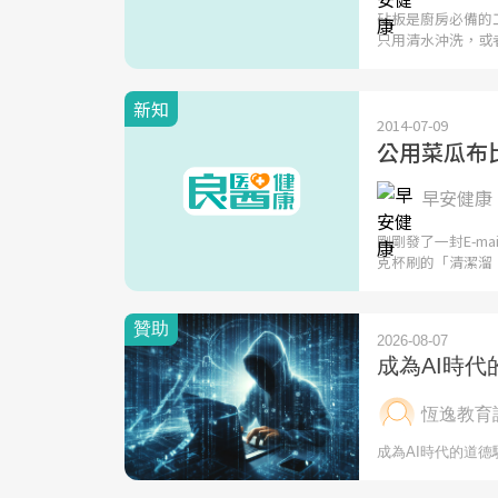
砧板是廚房必備的
只用清水沖洗，或
新知
2014-07-09
公用菜瓜布
早安健康 
剛剛發了一封E-m
克杯刷的「清潔溜