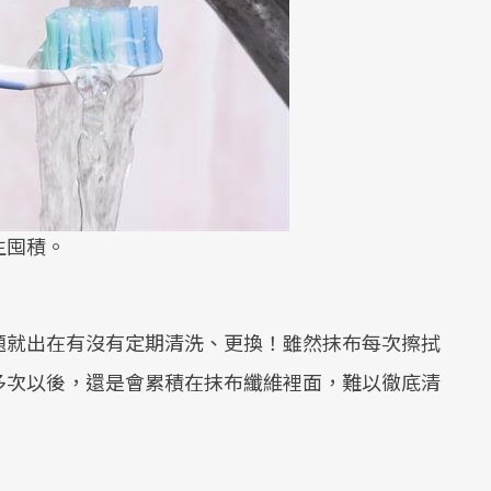
生囤積。
題就出在有沒有定期清洗、更換！雖然抹布每次擦拭
多次以後，還是會累積在抹布纖維裡面，難以徹底清