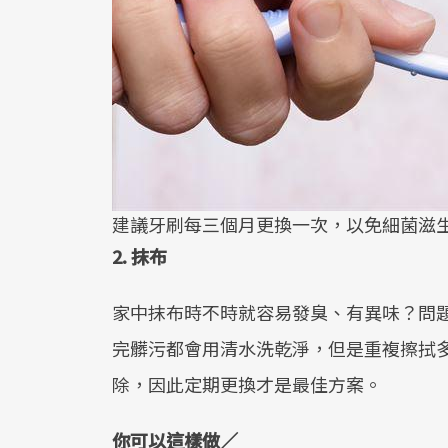
建議牙刷每三個月更換一次，以免細菌滋
2. 抹布
家中抹布時不時就容易發臭、有異味？問
完髒污都會用清水洗乾淨，但是重複擦拭
除，因此定期更換才是最佳方案。
你可以這樣做／