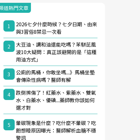
頻道熱門文章
2026七夕什麼時候？七夕日期、由來
1
與3習俗8禁忌一次看
大豆油、調和油還能吃嗎？苯駢芘風
2
波10大疑問：真正該避開的是「這種
用油方式」
公廁的馬桶，你敢坐嗎...》馬桶坐墊
3
會傳染性病嗎？醫師有解
跌倒擦傷了！紅藥水、紫藥水、雙氧
4
水、白藥水、優碘...藥師教你該如何
選才對
暈碳現象是什麼？吃什麼不暈碳？吃
5
飽想睡原因曝光：醫師解析血糖不穩
警訊