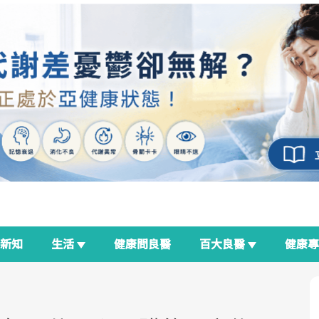
新知
生活
健康問良醫
百大良醫
健康
良醫生活祭
我與健康韌性的距離