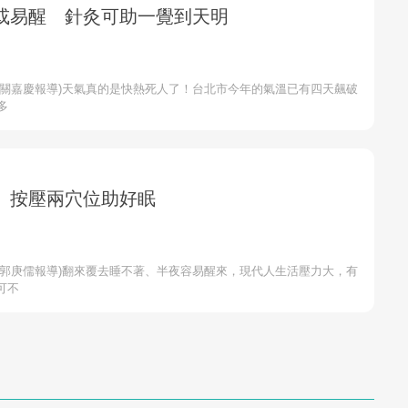
或易醒 針灸可助一覺到天明
者關嘉慶報導)天氣真的是快熱死人了！台北市今年的氣溫已有四天飆破
多
 按壓兩穴位助好眠
者郭庚儒報導)翻來覆去睡不著、半夜容易醒來，現代人生活壓力大，有
可不