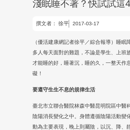
淺眠睡不著？快試試這
撰文者：
徐平
2017-03-17
（優活建康網記者徐平／綜合報導）睡眠
多人每天面對的難題，不論是學生、上班
才能睡的好，睡著沉，睡的久，一整天作
礙！
要遵守生生不息的規律生活
臺北市立聯合醫院林森中醫昆明院區中醫
陰陽消長變化之中。身體遵循陰陽活動變
動為主要表現，晚上則屬陰，以沉、降、