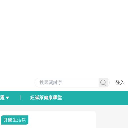
登入
專題
紐崔萊健康學堂
良醫生活祭
我與健康韌
荷爾蒙時光
2025健檢