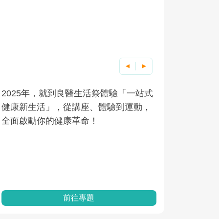
2025年，就到良醫生活祭體驗「一站式
良醫健康網
根據不同性
因應超高齡
健康新生活」，從講座、體驗到運動，
發，透過醫
現在、未來
「2025
全面啟動你的健康革命！
建立對亞健
化，知道該
康促進為目
改善行動。
民眾健康的
查、數據分
一起成為台
前往專題