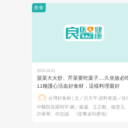
飲食
2015-10-01
菠菜大火炒、芹菜要吃葉子....久坐族必
11種護心活血好食材，這樣料理最好
台灣好食材 | 文／呂方平‧資料來源／佳
中醫院長羅明宇‧圖／嚴葳、王正毅、楊慧玉
許家華、何忠誠、《從餐桌到產地》