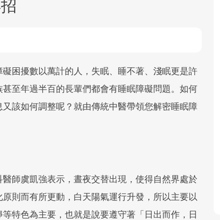
4招
障礙困擾數以萬計的人，失眠、睡不著、淺眠更是許
族甚至年過半百的長輩們都會有睡眠障礙問題。如何
面對超高齡社會的浪潮，台灣正在快速
息又該如何調整呢？就由傳統中醫帶領您解密睡眠障
邁向「健康照護」的新時代。隨著國家
政策如「健康台灣推動委員會」與「長
照3.0」的推進，「預防醫學」已成全民
關注的核心議題。然而，健檢不只是醫
療院所的服務，更是民眾了解自身健康
狀況、啟動健康管理的重要起點。
科醫師虞凱強表示，晝夜交替出現，使得自然界處於
化原則而有所更動，白天陽氣運行升發，所以主要以
前往專題
靜等特色為主要，也就是說要遵守著「日出而作，日