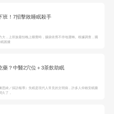
下班！7招擊敗睡眠殺手
力大，上班族最怕晚上睡覺時，腦袋依舊不停地運轉。根據調查，國
睡眠困擾
吃藥？中醫2穴位＋3茶飲助眠
陳思綺／採訪報導）失眠是現代人常見的文明病，許多人仰賴安眠藥
間久了，