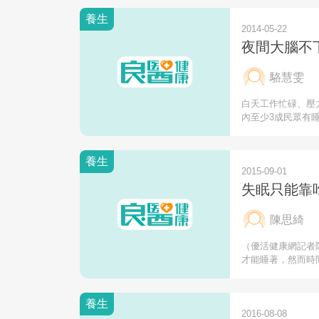
養生
2014-05-22
夜間大腦不
駱慧雯
白天工作忙碌、壓
內至少3成民眾有
養生
2015-09-01
失眠只能靠
陳思綺
（優活健康網記者
才能睡著，然而時
養生
2016-08-08