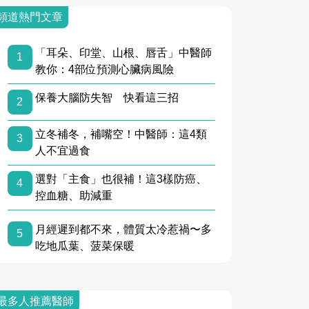
頻道熱門文章
「耳朵、印堂、山根、唇舌」中醫師
1
教你：4部位預測心臟病風險
保養大腦防失智 快看這三招
2
立冬補冬，補嘴空！中醫師：這4類
3
人不宜過食
選對「主食」也很補！這3樣防癌、
4
控血糖、助減重
月經遲到都不來，體質太冷惹禍〜多
5
吃地瓜葉、菠菜保暖
最多人推薦醫師