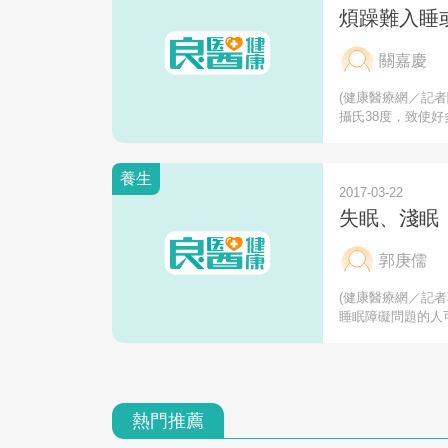
煩躁難入睡
關嘉慶
(健康醫療網／記
攝氏38度，致使好
養生
2017-03-22
失眠、淺眠
郭庚儒
(健康醫療網／記
睡眠障礙問題的人
熱門推薦