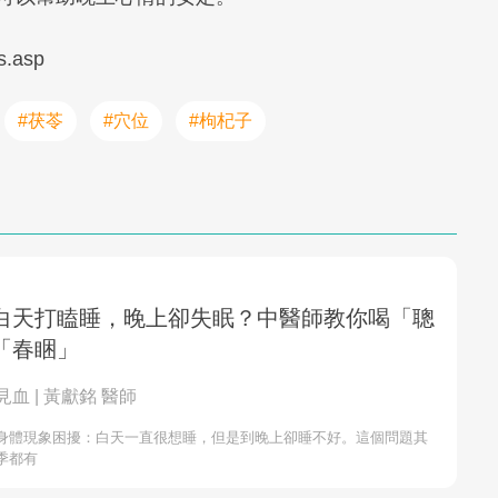
s.asp
#茯苓
#穴位
#枸杞子
白天打瞌睡，晚上卻失眠？中醫師教你喝「聰
「春睏」
血 | 黃獻銘 醫師
身體現象困擾：白天一直很想睡，但是到晚上卻睡不好。這個問題其
季都有