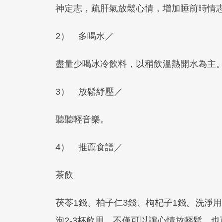
神定志，疏肝氣放鬆心情，增加睡前時情
2） 多喝水／
盡量少喝冰冷飲料，以稍飲溫熱開水為主
3） 放鬆紓壓／
聽聽輕音樂。
4） 推薦食譜／
茶飲
茯苓1錢、柏子仁3錢、枸杞子1錢。洗淨
泡2-3杯飲用，不僅可以讓心情放輕鬆，