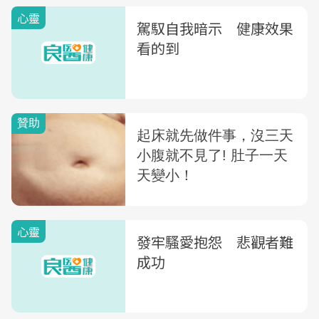
心靈
駕馭自我暗示 健康效果
看的到
心靈
發牢騷愛抱怨 悲觀者難
成功