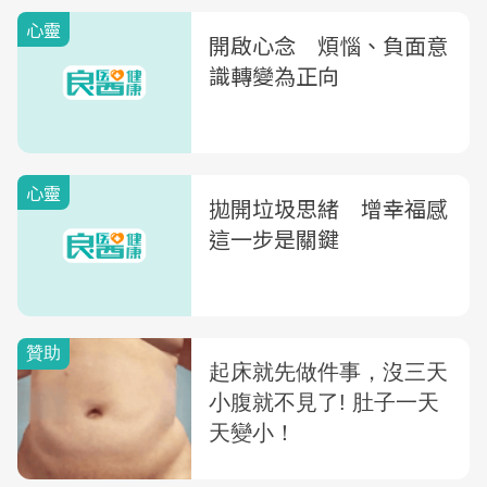
心靈
開啟心念 煩惱、負面意
識轉變為正向
心靈
拋開垃圾思緒 增幸福感
這一步是關鍵