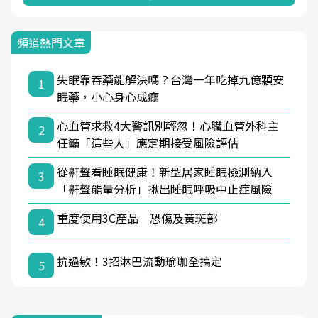
頻道熱門文章
失眠靠吞藥能解決嗎？台灣一年吃掉九億顆安
1
眠藥，小心身心成癮
心血管求救4大警訊別輕忽！心臟血管外科主
2
任籲「這些人」應定期接受風險評估
從鼾聲看睡眠健康！新型居家睡眠檢測納入
3
「鼾聲能量分析」揪出睡眠呼吸中止症風險
重度使用3C產品 恐傷及黃斑部
4
抗過敏！3招淋巴流動瑜珈全搞定
5