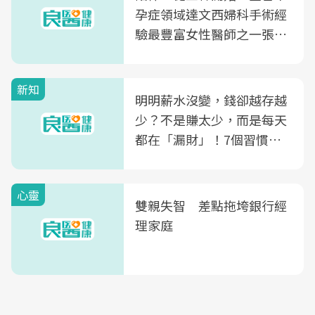
孕症領域達文西婦科手術經
驗最豐富女性醫師之一張永
玲領軍，打造全台首創「生
殖銀行概念形象館」，攜手
新知
光田醫院建構360度女性健
明明薪水沒變，錢卻越存越
康照護生態圈
少？不是賺太少，而是每天
都在「漏財」！7個習慣一
次看
心靈
雙親失智 差點拖垮銀行經
理家庭