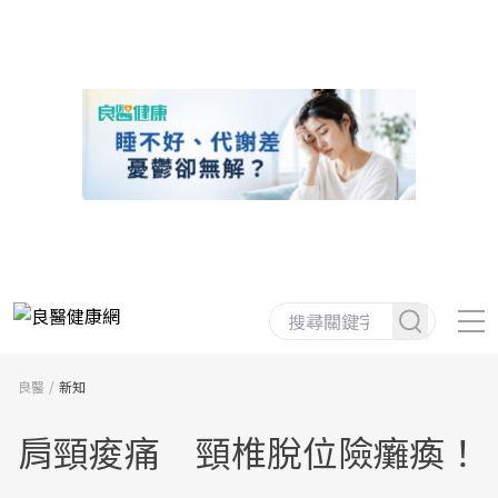
良醫
新知
肩頸痠痛 頸椎脫位險癱瘓！