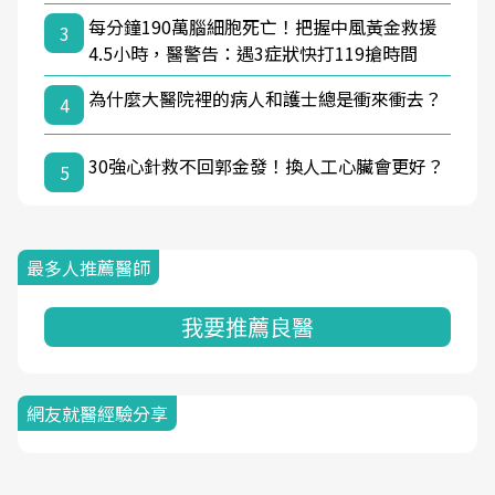
每分鐘190萬腦細胞死亡！把握中風黃金救援
3
4.5小時，醫警告：遇3症狀快打119搶時間
為什麼大醫院裡的病人和護士總是衝來衝去？
4
30強心針救不回郭金發！換人工心臟會更好？
5
最多人推薦醫師
我要推薦良醫
網友就醫經驗分享