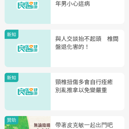
年男小心這病
新知
與人交談抬不起頭 椎間
盤退化害的！
新知
頸椎扭傷多會自行痊癒
別亂推拿以免變嚴重