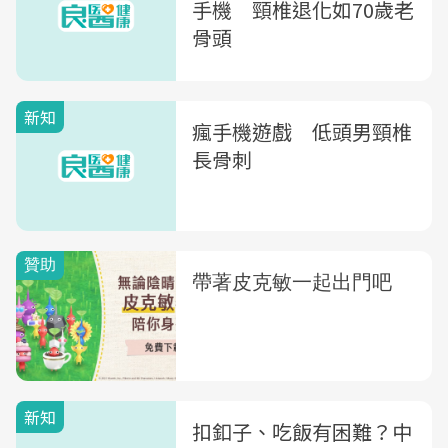
手機 頸椎退化如70歲老
骨頭
新知
瘋手機遊戲 低頭男頸椎
長骨刺
新知
扣釦子、吃飯有困難？中