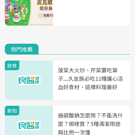
熱門推薦
飲食
菠菜大火炒、芹菜要吃葉
子....久坐族必吃11種護心活
血好食材，這樣料理最好
新知
過碳酸鈉怎麼用？不能洗什
麼？哪裡買？5種清潔用途
與比例一次懂