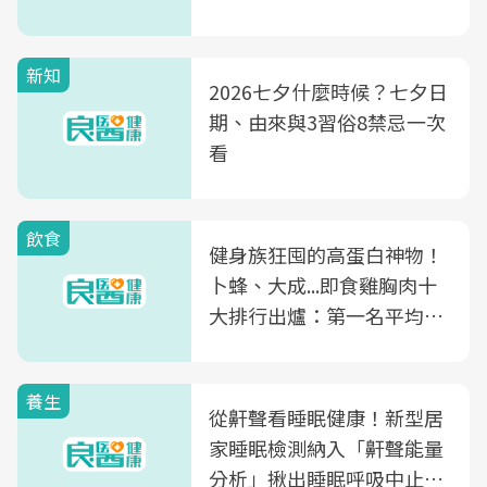
新知
2026七夕什麼時候？七夕日
期、由來與3習俗8禁忌一次
看
飲食
健身族狂囤的高蛋白神物！
卜蜂、大成...即食雞胸肉十
大排行出爐：第一名平均一
片不到50元
養生
從鼾聲看睡眠健康！新型居
家睡眠檢測納入「鼾聲能量
分析」揪出睡眠呼吸中止症