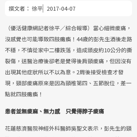
撰文者：
徐平
2017-04-07
（優活健康網記者徐平／綜合報導）當心細微痠痛，
沒感覺也可能導致四肢癱瘓！44歲的彭先生酒後走路
不穩，不慎從家中二樓跌落，造成頭皮約10公分的撕
裂傷，送醫治療後卻老是覺得後肩頸痠痛，但因沒有
出現其他症狀所以不以為意。2周後接受檢查才發
現，頸部痠痛原來是因為頸椎第四、五節脫位，差一
點就四肢癱瘓！
患者並無痠麻、無力感 只覺得脖子痠痛
花蓮慈濟醫院神經外科醫師吳聖文表示，彭先生的頸