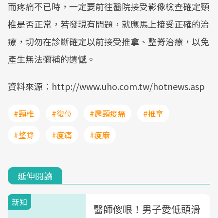
而疼痛不已時，一定要前往醫院接受影像檢查確定頸
椎是否正常，若發現有問題，就應馬上接受正確的治
療，切勿在診斷確定以前接受推拿、整脊治療，以免
產生無法彌補的遺憾。
資料來源：http://www.uho.com.tw/hotnews.asp
#頸椎
#復位
#肩頸痠痛
#推拿
#整脊
#痠痛
#痠麻
延伸閱讀
新知
醫師傻眼！男子愛低頭滑