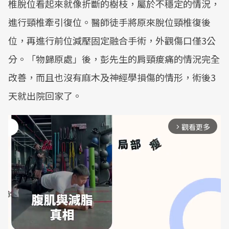
椎脫位看起來就像折斷的樹枝，屬於不穩定的情況，
進行頸椎牽引復位。醫師徒手將原來脫位頸椎復後
位，再進行前位減壓固定融合手術，外觀傷口僅3公
分。「物歸原處」後，彭先生的肩頸痠痛的情況完全
改善，而且也沒有麻木及神經學損傷的情形，術後3
天就出院回家了。
觀看更多
arrow_forward_ios