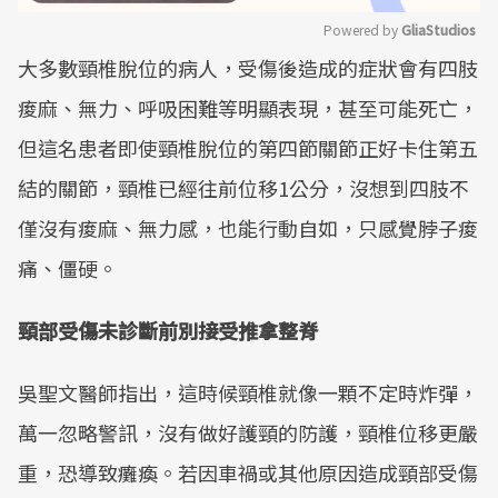
Powered by 
GliaStudios
大多數頸椎脫位的病人，受傷後造成的症狀會有四肢
Mute
痠麻、無力、呼吸困難等明顯表現，甚至可能死亡，
但這名患者即使頸椎脫位的第四節關節正好卡住第五
結的關節，頸椎已經往前位移1公分，沒想到四肢不
僅沒有痠麻、無力感，也能行動自如，只感覺脖子痠
痛、僵硬。
頸部受傷未診斷前別接受推拿整脊
吳聖文醫師指出，這時候頸椎就像一顆不定時炸彈，
萬一忽略警訊，沒有做好護頸的防護，頸椎位移更嚴
重，恐導致癱瘓。若因車禍或其他原因造成頸部受傷