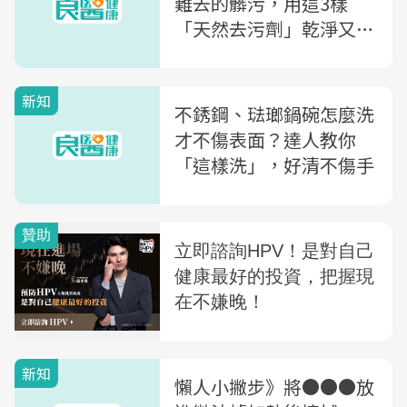
難去的髒污，用這3樣
「天然去污劑」乾淨又好
用！
新知
不銹鋼、琺瑯鍋碗怎麼洗
才不傷表面？達人教你
「這樣洗」，好清不傷手
新知
懶人小撇步》將●●●放