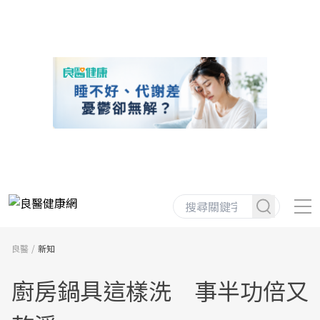
良醫
新知
廚房鍋具這樣洗 事半功倍又