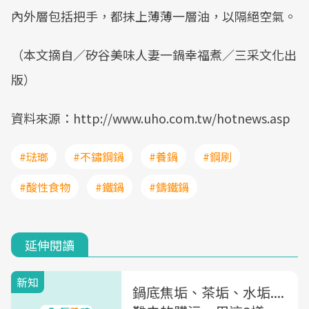
內外層包括把手，都抹上薄薄一層油，以隔絕空氣。
（本文摘自／矽谷美味人妻一鍋幸福煮／三采文化出
版）
資料來源：http://www.uho.com.tw/hotnews.asp
#琺瑯
#不鏽鋼鍋
#養鍋
#鋼刷
#酸性食物
#鐵鍋
#鑄鐵鍋
延伸閱讀
新知
鍋底焦垢、茶垢、水垢....