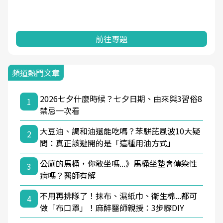
前往專題
頻道熱門文章
2026七夕什麼時候？七夕日期、由來與3習俗8
1
禁忌一次看
大豆油、調和油還能吃嗎？苯駢芘風波10大疑
2
問：真正該避開的是「這種用油方式」
公廁的馬桶，你敢坐嗎...》馬桶坐墊會傳染性
3
病嗎？醫師有解
不用再排隊了！抹布、濕紙巾、衛生棉...都可
4
做「布口罩」！麻醉醫師親授：3步驟DIY