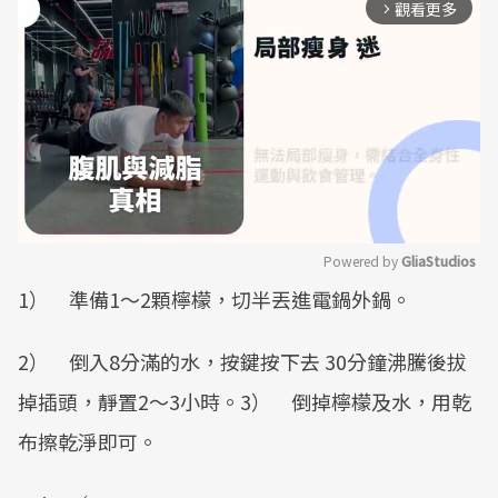
觀看更多
arrow_forward_ios
Powered by 
GliaStudios
1） 準備1～2顆檸檬，切半丟進電鍋外鍋。
Mute
2） 倒入8分滿的水，按鍵按下去 30分鐘沸騰後拔
掉插頭，靜置2～3小時。3） 倒掉檸檬及水，用乾
布擦乾淨即可。