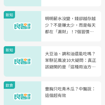
新知
明明薪水沒變，錢卻越存越
少？不是賺太少，而是每天
都在「漏財」！7個習慣一
次看
新知
大豆油、調和油還能吃嗎？
苯駢芘風波10大疑問：真正
該避開的是「這種用油方
式」
飲食
豐胸只吃青木瓜？中醫說：
這個超有效