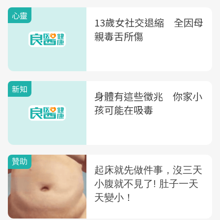
心靈
13歲女社交退縮 全因母
親毒舌所傷
新知
身體有這些徵兆 你家小
孩可能在吸毒