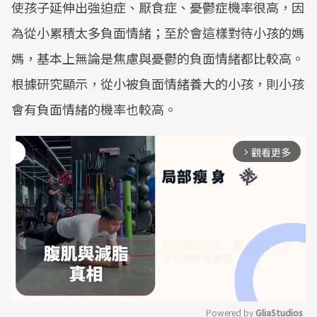
使孩子延伸出強迫症、厭食症、憂鬱症機率很高，因
為從小累積太多負面情緒；至於會這樣對待小孩的媽
媽，基本上無論是焦慮與憂鬱的負面情緒都比較高。
根據研究顯示，從小被負面情緒養大的小孩，則小孩
會有負面情緒的機率也較高。
觀看更多
arrow_forward_ios
Powered by 
GliaStudios