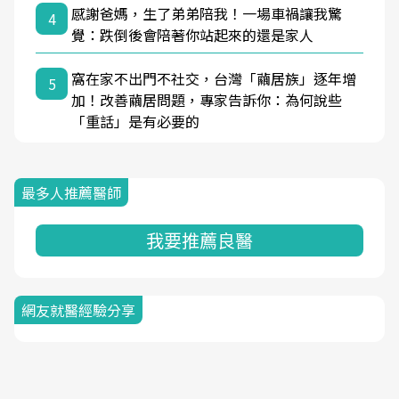
感謝爸媽，生了弟弟陪我！一場車禍讓我驚
4
覺：跌倒後會陪著你站起來的還是家人
窩在家不出門不社交，台灣「繭居族」逐年增
5
加！改善繭居問題，專家告訴你：為何說些
「重話」是有必要的
最多人推薦醫師
我要推薦良醫
網友就醫經驗分享