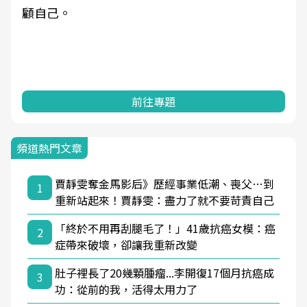
顧自己。
前往專題
頻道熱門文章
賈靜雯奪金馬影后》歷經事業低潮、喪父…到
1
重新站起來！賈靜雯：盡力了就不要苛責自己
「終於不用再刮腿毛了！」41歲抗癌女模：癌
2
症帶來破壞，卻讓我重新改變
肚子裡長了20幾顆腫瘤...李開復17個月抗癌成
3
功：從前的我，活得太用力了