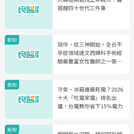
提醒四十世代三件事
新知
陪伴，從三神開始。全台不
孕症領域達文西婦科手術經
驗最豐富女性醫師之一張永
玲領軍，打造全台首創「生
殖銀行概念形象館」，攜手
新知
光田醫院建構360度女性健
冷氣、冰箱誰最耗電？2026
康照護生態圈
十大「吃電家電」排名出
爐，台電教你省下15％電力
新知