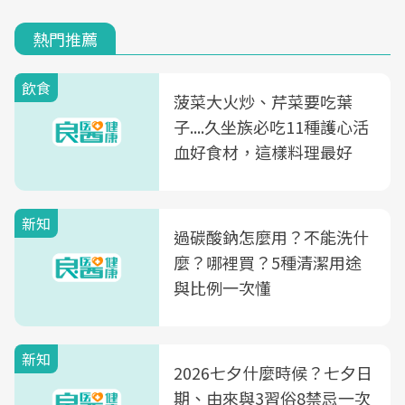
熱門推薦
飲食
菠菜大火炒、芹菜要吃葉
子....久坐族必吃11種護心活
血好食材，這樣料理最好
新知
過碳酸鈉怎麼用？不能洗什
麼？哪裡買？5種清潔用途
與比例一次懂
新知
2026七夕什麼時候？七夕日
期、由來與3習俗8禁忌一次