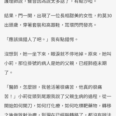
護理師說，聲音因為說太多話了，有點沙啞。
結果，門一開，出現了一位長相甜美的女性，約莫30
出頭歲，穿著套裝和高跟鞋，耳環閃閃發亮。
「應該搞錯人了吧。」我有點錯愕。
沒想到，她一坐下來，眼淚就不停地掉。原來，她叫
小莉，那位掛號的病人是她的父親，已經肺癌末期
了。
「醫師，怎麼辦，我爸活著很痛苦，他真的很痛
苦！」小莉從頭到尾跟我說了父親生病的過程，從一
開始如何開刀，如何打化療，如何吃標靶藥物，轉移
之後做放射治療，到現在已經腦轉移了，都沒有辦法