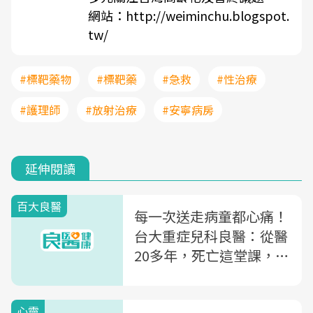
網站：
http://weiminchu.blogspot.
tw/
#標靶藥物
#標靶藥
#急救
#性治療
#護理師
#放射治療
#安寧病房
延伸閱讀
百大良醫
每一次送走病童都心痛！
台大重症兒科良醫：從醫
20多年，死亡這堂課，我
還在學
心靈