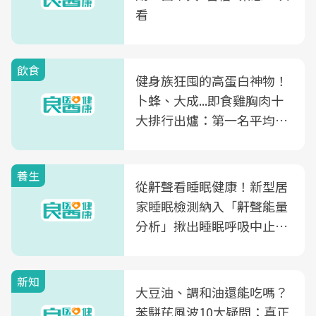
看
飲食
健身族狂囤的高蛋白神物！
卜蜂、大成...即食雞胸肉十
大排行出爐：第一名平均一
片不到50元
養生
從鼾聲看睡眠健康！新型居
家睡眠檢測納入「鼾聲能量
分析」揪出睡眠呼吸中止症
風險
新知
大豆油、調和油還能吃嗎？
苯駢芘風波10大疑問：真正