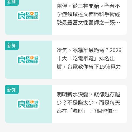
新知
陪伴，從三神開始。全台不
孕症領域達文西婦科手術經
驗最豐富女性醫師之一張永
玲領軍，打造全台首創「生
殖銀行概念形象館」，攜手
新知
光田醫院建構360度女性健
冷氣、冰箱誰最耗電？2026
康照護生態圈
十大「吃電家電」排名出
爐，台電教你省下15％電力
新知
明明薪水沒變，錢卻越存越
少？不是賺太少，而是每天
都在「漏財」！7個習慣一
次看