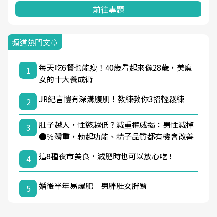
前往專題
頻道熱門文章
每天吃6餐也能瘦！40歲看起來像28歲，美魔
1
女的十大養成術
JR紀言愷有深溝腹肌！教練教你3招輕鬆練
2
肚子越大，性慾越低？減重權威揭：男性減掉
3
●％體重，勃起功能、精子品質都有機會改善
這8種夜市美食，減肥時也可以放心吃！
4
婚後半年易爆肥 男胖肚女胖臀
5