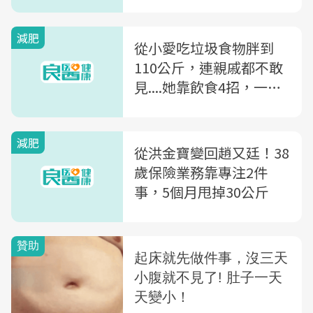
畫」
減肥
從小愛吃垃圾食物胖到
110公斤，連親戚都不敢
見....她靠飲食4招，一年
半減了51公斤
減肥
從洪金寶變回趙又廷！38
歲保險業務靠專注2件
事，5個月甩掉30公斤