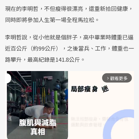
現在的李明哲，不但瘦得很漂亮，還重新拾回健康，
同時即將參加人生第一場全程馬拉松。
李明哲說，從小他就是個胖子，高中畢業時體重已逼
近百公斤（約99公斤），之後當兵、工作，體重也一
路攀升，最高紀錄是141.8公斤。
觀看更多
arrow_forward_ios