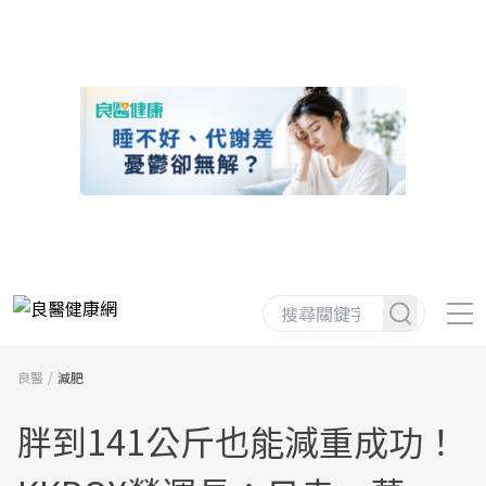
良醫
減肥
胖到141公斤也能減重成功！