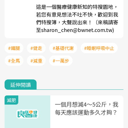
這是一個醫療健康新知的特搜園地，
若您有意見想法不吐不快，歡迎到我
們特搜簿，大聲說出來！（來稿請寄
至sharon_chen@bwnet.com.tw)
#鐵腿
#健走
#基礎代謝
#睡眠呼吸中止
#全馬
#減重
#一萬步
延伸閱讀
減肥
一個月想減4～5公斤，我
每天應該運動多久才夠？