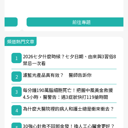
前往專題
頻道熱門文章
2026七夕什麼時候？七夕日期、由來與3習俗8
1
禁忌一次看
濾藍光產品真有效？ 醫師告訴你
2
每分鐘190萬腦細胞死亡！把握中風黃金救援
3
4.5小時，醫警告：遇3症狀快打119搶時間
為什麼大醫院裡的病人和護士總是衝來衝去？
4
30強心針救不回郭金發！換人工心臟會更好？
5