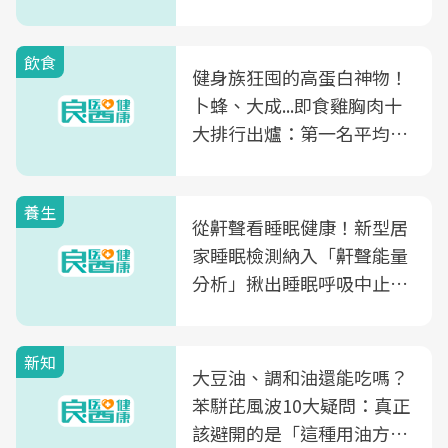
飲食
健身族狂囤的高蛋白神物！
卜蜂、大成...即食雞胸肉十
大排行出爐：第一名平均一
片不到50元
養生
從鼾聲看睡眠健康！新型居
家睡眠檢測納入「鼾聲能量
分析」揪出睡眠呼吸中止症
風險
新知
大豆油、調和油還能吃嗎？
苯駢芘風波10大疑問：真正
該避開的是「這種用油方