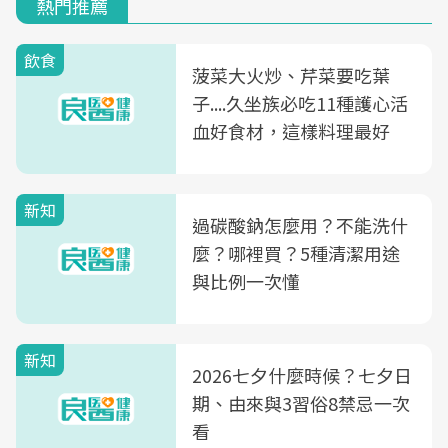
熱門推薦
飲食
菠菜大火炒、芹菜要吃葉
子....久坐族必吃11種護心活
血好食材，這樣料理最好
新知
過碳酸鈉怎麼用？不能洗什
麼？哪裡買？5種清潔用途
與比例一次懂
新知
2026七夕什麼時候？七夕日
期、由來與3習俗8禁忌一次
看