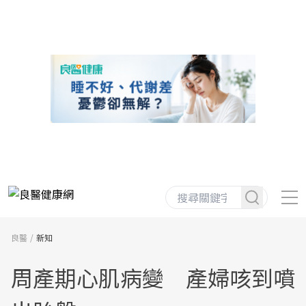
良醫
新知
周產期心肌病變 產婦咳到噴