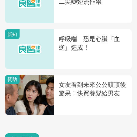
二尖瓣逆流作祟
新知
呼吸喘 恐是心臟「血
逆」造成！