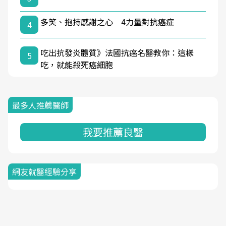
多笑、抱持感謝之心 4力量對抗癌症
4
吃出抗發炎體質》法國抗癌名醫教你：這樣
5
吃，就能殺死癌細胞
最多人推薦醫師
我要推薦良醫
網友就醫經驗分享