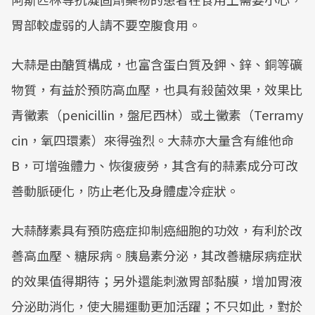
胃部較虛弱的人請不要空腹食用。
大蒜是由醣質構成，也富含蛋白質及鉀、鋅、銅等礦
物質，有益於預防高血壓，也具有殺菌效果，效果比
青黴素（penicillin，盤尼西林）或土黴素（Terramy
cin，氧四環素）來得強烈。大蒜亦大量含有維他命
B，可增強體力、恢復疲勞，其含有的蒜素成分可改
善動脈硬化，防止老化及身體虛冷症狀。
大蒜酵素具有預防癌症抑制癌細胞的功效，有利於改
善高血壓、糖尿病。胰島素分泌，其改善糖尿病症狀
的效果值得期待；另外還能刺激胃部黏膜，增加胃液
分泌助消化，使大腸運動更加活躍；不只如此，對於