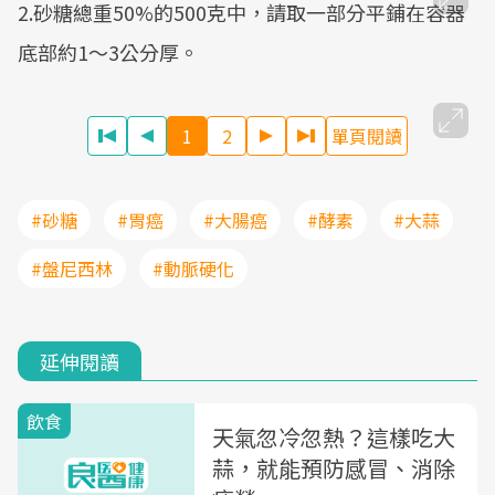
2.砂糖總重50%的500克中，請取一部分平鋪在容器
底部約1～3公分厚。
1
2
單頁閱讀
#砂糖
#胃癌
#大腸癌
#酵素
#大蒜
#盤尼西林
#動脈硬化
延伸閱讀
飲食
天氣忽冷忽熱？這樣吃大
蒜，就能預防感冒、消除