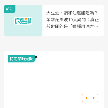
新知
大豆油、調和油還能吃嗎？
苯駢芘風波10大疑問：真正
該避開的是「這種用油方
式」
荷爾蒙時光機