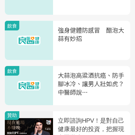
飲食
強身健體防感冒 醋泡大
蒜有妙招
飲食
大蒜泡高粱酒抗癌、防手
腳冰冷、讓男人壯如虎？
中醫師說…