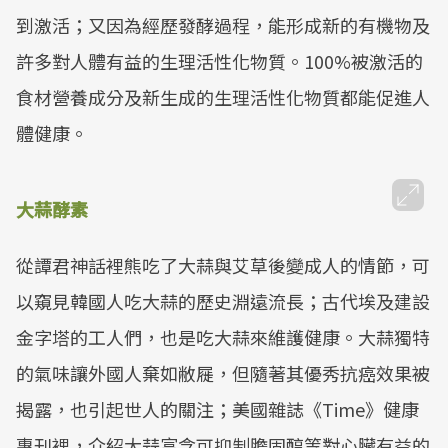
到激活；又因為經歷發酵過程，能形成新的有機物及
許多對人體有益的生理活性化物質。100%被激活的
食材營養成分及新生成的生理活性化物質都能促進人
體健康。
大蒜酵素
從譚君神話裡熊吃了大蒜與艾草後變成人的情節，可
以窺見韓國人吃大蒜的歷史淵遠流長；古代埃及建設
金字塔的工人們，也是吃大蒜來維護健康。大蒜獨特
的氣味讓外國人棄如敝屣，但隨著其優秀抗癌效果被
揭露，也引起世人的關注；美國雜誌《Time》健康
專刊裡，介紹大蒜富含可抑制膽固醇等對心臟有益的