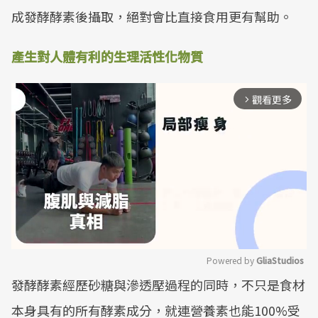
成發酵酵素後攝取，絕對會比直接食用更有幫助。
產生對人體有利的生理活性化物質
觀看更多
arrow_forward_ios
Powered by 
GliaStudios
發酵酵素經歷砂糖與滲透壓過程的同時，不只是食材
Mute
本身具有的所有酵素成分，就連營養素也能100%受