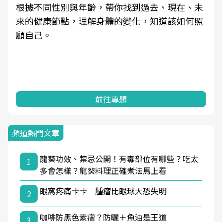
根據不同性別與年齡，帶你找到過去、現在、未
來的健康節點，理解身體的變化，知道該如何照
顧自己。
前往專題
頻道熱門文章
龍葵功效、禁忌公開！有毒部位有哪些？吃太
1
多會怎樣？龍葵料理正確煮法馬上看
眼窩疼痛卡卡 腫瘤比眼球大恐失明
2
咖啡防黑色素瘤？防曬＋魚油是王道
3