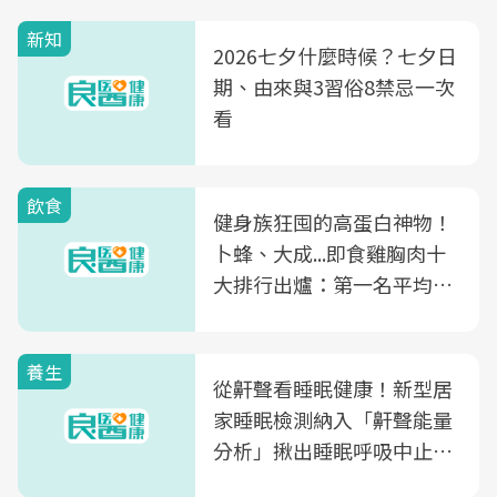
新知
2026七夕什麼時候？七夕日
期、由來與3習俗8禁忌一次
看
飲食
健身族狂囤的高蛋白神物！
卜蜂、大成...即食雞胸肉十
大排行出爐：第一名平均一
片不到50元
養生
從鼾聲看睡眠健康！新型居
家睡眠檢測納入「鼾聲能量
分析」揪出睡眠呼吸中止症
風險