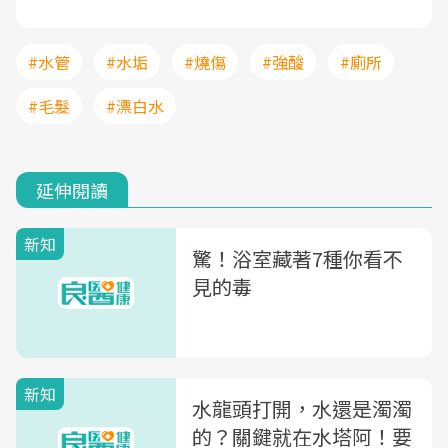
#水管
#水垢
#燒傷
#強酸
#廁所
#毛髮
#漂白水
延伸閱讀
新知
驚！浴室藏著7種你看不
見的毒
新知
水龍頭打開，水還是濁濁
的？關鍵就在水塔阿！要