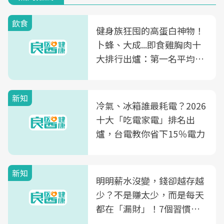
飲食
健身族狂囤的高蛋白神物！
卜蜂、大成...即食雞胸肉十
大排行出爐：第一名平均一
片不到50元
新知
冷氣、冰箱誰最耗電？2026
十大「吃電家電」排名出
爐，台電教你省下15％電力
新知
明明薪水沒變，錢卻越存越
少？不是賺太少，而是每天
都在「漏財」！7個習慣一
次看