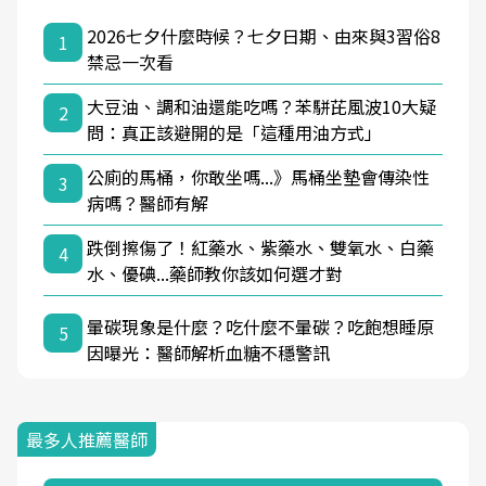
2026七夕什麼時候？七夕日期、由來與3習俗8
1
禁忌一次看
大豆油、調和油還能吃嗎？苯駢芘風波10大疑
2
問：真正該避開的是「這種用油方式」
公廁的馬桶，你敢坐嗎...》馬桶坐墊會傳染性
3
病嗎？醫師有解
跌倒擦傷了！紅藥水、紫藥水、雙氧水、白藥
4
水、優碘...藥師教你該如何選才對
暈碳現象是什麼？吃什麼不暈碳？吃飽想睡原
5
因曝光：醫師解析血糖不穩警訊
最多人推薦醫師