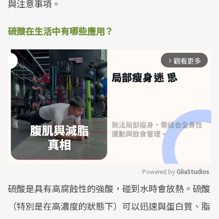
與注意事項。
硫酸在生活中有哪些應用？
觀看更多
arrow_forward_ios
Powered by 
GliaStudios
硫酸是具有高腐蝕性的強酸，碰到水時會放熱。硫酸
Mute
（特別是在高濃度的狀態下）可以迅速與蛋白質、脂