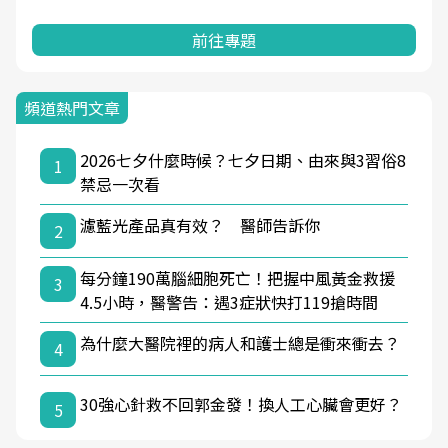
前往專題
頻道熱門文章
2026七夕什麼時候？七夕日期、由來與3習俗8
1
禁忌一次看
濾藍光產品真有效？ 醫師告訴你
2
每分鐘190萬腦細胞死亡！把握中風黃金救援
3
4.5小時，醫警告：遇3症狀快打119搶時間
為什麼大醫院裡的病人和護士總是衝來衝去？
4
30強心針救不回郭金發！換人工心臟會更好？
5