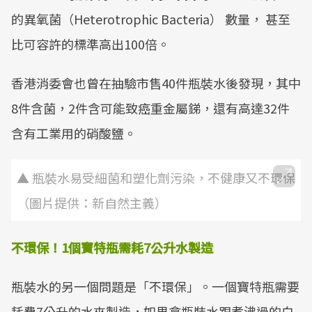
的異氧菌（Heterotrophic Bacteria） 數量， 甚至
比可容許的標準高出100倍。
香港消委會也曾在抽驗市售40件瓶裝水後發現，其中
8件含菌，2件含可能致癌重金屬銻，還有高達32件
含有工業用的硝酸鹽。
▲ 瓶裝水易受細菌和塑化劑污染，不健康又不環保
（圖片提供：新自然主義）
不環保！1個寶特瓶需耗7公升水製造
瓶裝水的另一個問題是「不環保」。一個寶特瓶需要
耗費7公升的水來製造，如果拿瓶裝水跟煮沸過的白