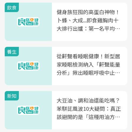
飲食
健身族狂囤的高蛋白神物！
卜蜂、大成...即食雞胸肉十
大排行出爐：第一名平均一
片不到50元
養生
從鼾聲看睡眠健康！新型居
家睡眠檢測納入「鼾聲能量
分析」揪出睡眠呼吸中止症
風險
新知
大豆油、調和油還能吃嗎？
苯駢芘風波10大疑問：真正
該避開的是「這種用油方
式」