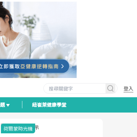
登入
專題
紐崔萊健康學堂
荷爾蒙時光機
2025健檢