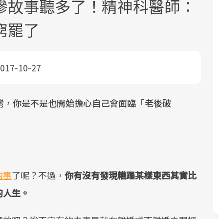
慘故事聽多了！精神科醫師：
窮罷了
017-10-27
面對超高齡社會的浪潮，台灣正在快速
2025年，就到良醫生活祭體驗「一站式
良醫健康網從「換季的身體變化」出
灣，你是不是也開始擔心自己會面臨「老後破
邁向「健康照護」的新時代。隨著國家
健康新生活」，從講座、體驗到運動，
發，透過醫學觀點與日常感受的對話，
政策如「健康台灣推動委員會」與「長
全面啟動你的健康革命！
建立對亞健康的認知，進而引導實際的
照3.0」的推進，「預防醫學」已成全民
改善行動。
關注的核心議題。然而，健檢不只是醫
療院所的服務，更是民眾了解自身健康
的事
了呢？不過，
你有沒有發現糟蹋某樣東西其實比
狀況、啟動健康管理的重要起點。
的人生。
前往專題
前往專題
前往專題