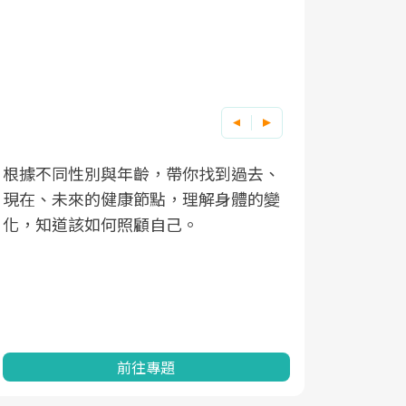
根據不同性別與年齡，帶你找到過去、
因應超高齡
現在、未來的健康節點，理解身體的變
「2025
化，知道該如何照顧自己。
康促進為目
民眾健康的
查、數據分
一起成為台
前往專題