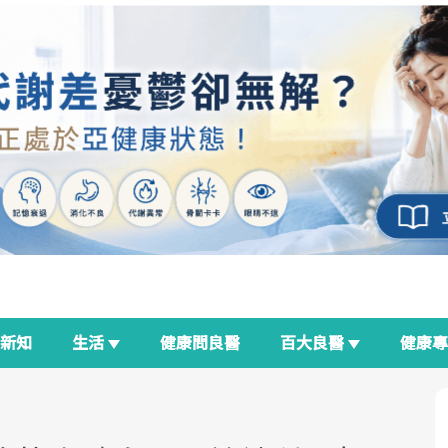
新知
生活
健康問良醫
百大良醫
健康
良醫生活祭
我與健康韌性的距離