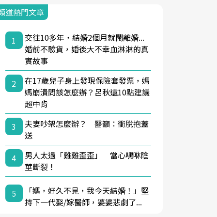
頻道熱門文章
交往10多年，結婚2個月就鬧離婚...
1
婚前不驗貨，婚後大不幸血淋淋的真
實故事
在17歲兒子身上發現保險套發票，媽
2
媽崩潰問該怎麼辦？呂秋遠10點建議
超中肯
夫妻吵架怎麼辦？ 醫籲：衝脫抱蓋
3
送
男人太過「雞雞歪歪」 當心嘿咻陰
4
莖斷裂！
「媽，好久不見，我今天結婚！」堅
5
持下一代娶/嫁醫師，婆婆悲劇了...