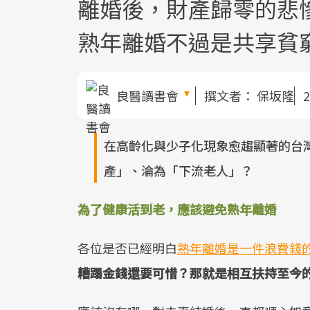
離婚後，財產歸零的悲
熟年離婚不過是共享貧
良醫讀書會
撰文者：
保坂隆
2
在高齡化與少子化現象愈趨顯著的台
產」、淪為「下流老人」？
為了健康活到老，應該避免熟年離婚
各位是否已經明白
熟年離婚是一件浪費錢
糟蹋金錢還要可惜？那就是相互扶持至今