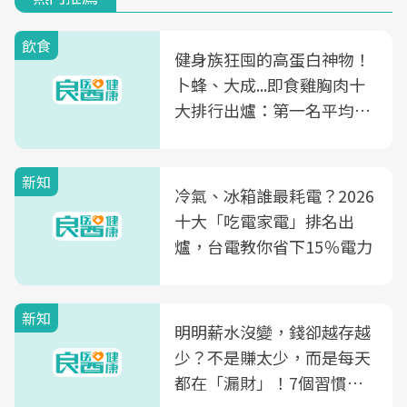
飲食
健身族狂囤的高蛋白神物！
卜蜂、大成...即食雞胸肉十
大排行出爐：第一名平均一
片不到50元
新知
冷氣、冰箱誰最耗電？2026
十大「吃電家電」排名出
爐，台電教你省下15％電力
新知
明明薪水沒變，錢卻越存越
少？不是賺太少，而是每天
都在「漏財」！7個習慣一