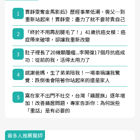
賈靜雯奪金馬影后》歷經事業低潮、喪父…到
1
重新站起來！賈靜雯：盡力了就不要苛責自己
「終於不用再刮腿毛了！」41歲抗癌女模：癌
2
症帶來破壞，卻讓我重新改變
肚子裡長了20幾顆腫瘤...李開復17個月抗癌成
3
功：從前的我，活得太用力了
感謝爸媽，生了弟弟陪我！一場車禍讓我驚
4
覺：跌倒後會陪著你站起來的還是家人
窩在家不出門不社交，台灣「繭居族」逐年增
5
加！改善繭居問題，專家告訴你：為何說些
「重話」是有必要的
最多人推薦醫師