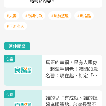
籍精彩內容。
#夫妻
#分期付款
#熟前整理
#斷捨離
#下流老人
延伸閱讀
心靈
真正的幸福，是有人跟你
一起牽手到老！韓國80歲
名醫：現在起，訂定「不
先送走老公作戰計畫」
心靈
誰的兒子有成就、誰的媳
婦孝順體貼...台灣長輩不