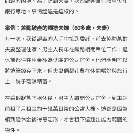
問題的困境。為了這對夫妻，我四處奔波行政單位和
銀行等地。事情經過是這樣的。
案例：差點破產的糊塗夫婦（60多歲，夫妻）
有一次，我從認識的人手中接到委託，前去協助某對
夫妻整理住家。男主人長年在鐵路相關單位工作，退
休前都住在租金極為低廉的公司宿舍。他們明明可以
將這筆錢存下來，但夫妻倆都花費在休閒嗜好與旅行
上，幾乎毫無積蓄。
在這個狀態下退休後，男主人離開公司宿舍，到車站
前租了月租金約十幾萬日幣的公寓大樓。這都是因為
領到退休金後得意忘形，才會租下遠超出能力範圍的
物件。